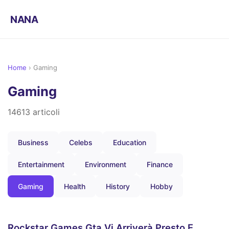
NANA
Home
›
Gaming
Gaming
14613 articoli
Business
Celebs
Education
Entertainment
Environment
Finance
Gaming
Health
History
Hobby
Rockstar Games Gta Vi Arriverà Presto E