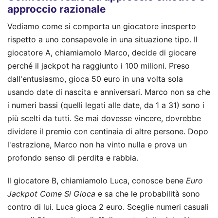
approccio razionale
Vediamo come si comporta un giocatore inesperto
rispetto a uno consapevole in una situazione tipo. Il
giocatore A, chiamiamolo Marco, decide di giocare
perché il jackpot ha raggiunto i 100 milioni. Preso
dall'entusiasmo, gioca 50 euro in una volta sola
usando date di nascita e anniversari. Marco non sa che
i numeri bassi (quelli legati alle date, da 1 a 31) sono i
più scelti da tutti. Se mai dovesse vincere, dovrebbe
dividere il premio con centinaia di altre persone. Dopo
l'estrazione, Marco non ha vinto nulla e prova un
profondo senso di perdita e rabbia.
Il giocatore B, chiamiamolo Luca, conosce bene
Euro
Jackpot Come Si Gioca
e sa che le probabilità sono
contro di lui. Luca gioca 2 euro. Sceglie numeri casuali