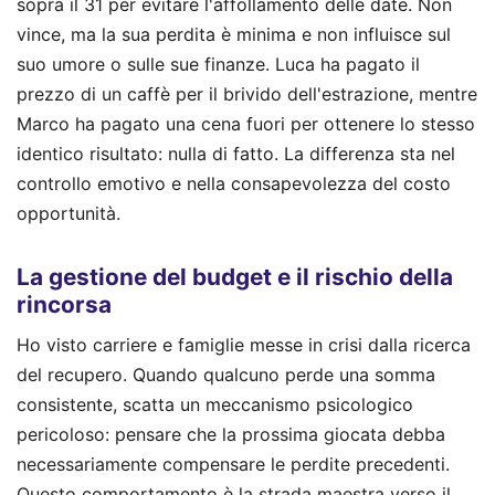
sopra il 31 per evitare l'affollamento delle date. Non
vince, ma la sua perdita è minima e non influisce sul
suo umore o sulle sue finanze. Luca ha pagato il
prezzo di un caffè per il brivido dell'estrazione, mentre
Marco ha pagato una cena fuori per ottenere lo stesso
identico risultato: nulla di fatto. La differenza sta nel
controllo emotivo e nella consapevolezza del costo
opportunità.
La gestione del budget e il rischio della
rincorsa
Ho visto carriere e famiglie messe in crisi dalla ricerca
del recupero. Quando qualcuno perde una somma
consistente, scatta un meccanismo psicologico
pericoloso: pensare che la prossima giocata debba
necessariamente compensare le perdite precedenti.
Questo comportamento è la strada maestra verso il