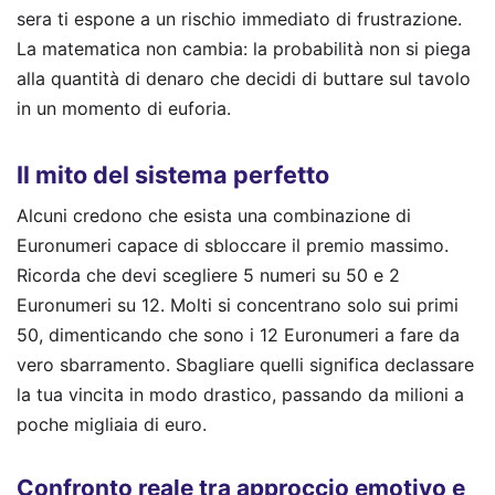
sera ti espone a un rischio immediato di frustrazione.
La matematica non cambia: la probabilità non si piega
alla quantità di denaro che decidi di buttare sul tavolo
in un momento di euforia.
Il mito del sistema perfetto
Alcuni credono che esista una combinazione di
Euronumeri capace di sbloccare il premio massimo.
Ricorda che devi scegliere 5 numeri su 50 e 2
Euronumeri su 12. Molti si concentrano solo sui primi
50, dimenticando che sono i 12 Euronumeri a fare da
vero sbarramento. Sbagliare quelli significa declassare
la tua vincita in modo drastico, passando da milioni a
poche migliaia di euro.
Confronto reale tra approccio emotivo e