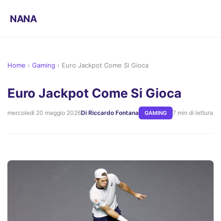
NANA
Home
›
Gaming
›
Euro Jackpot Come Si Gioca
Euro Jackpot Come Si Gioca
mercoledì 20 maggio 2026
Di Riccardo Fontana
7 min di lettura
GAMING