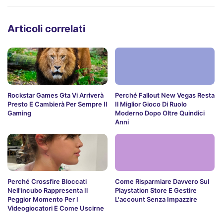
Articoli correlati
Rockstar Games Gta Vi Arriverà
Perché Fallout New Vegas Resta
Presto E Cambierà Per Sempre Il
Il Miglior Gioco Di Ruolo
Gaming
Moderno Dopo Oltre Quindici
Anni
Perché Crossfire Bloccati
Come Risparmiare Davvero Sul
Nell'incubo Rappresenta Il
Playstation Store E Gestire
Peggior Momento Per I
L'account Senza Impazzire
Videogiocatori E Come Uscirne