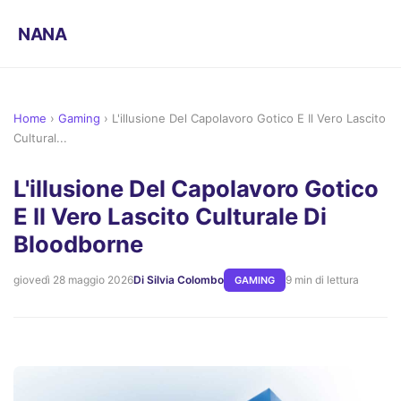
NANA
Home
›
Gaming
›
L'illusione Del Capolavoro Gotico E Il Vero Lascito
Cultural...
L'illusione Del Capolavoro Gotico
E Il Vero Lascito Culturale Di
Bloodborne
giovedì 28 maggio 2026
Di Silvia Colombo
9 min di lettura
GAMING