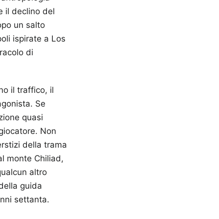
 il declino del
opo un salto
oli ispirate a Los
racolo di
 il traffico, il
tagonista. Se
nzione quasi
 giocatore. Non
rstizi della trama
l monte Chiliad,
ualcun altro
 della guida
nni settanta.