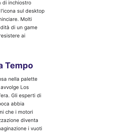
di inchiostro
 l'icona sul desktop
minciare. Molti
idità di un game
esistere ai
za Tempo
osa nella palette
 avvolge Los
ra. Gli esperti di
epoca abbia
ni che i motori
lizzazione diventa
aginazione i vuoti