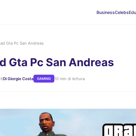
Business
Celebs
Edu
ad Gta Pc San Andreas
d Gta Pc San Andreas
26
Di Giorgio Costa
10 min di lettura
GAMING