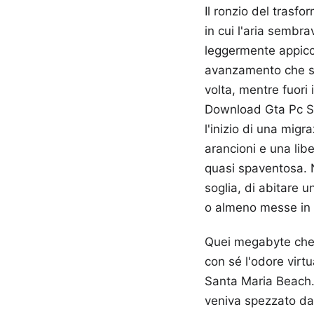
Il ronzio del trasfo
in cui l'aria sembr
leggermente appiccic
avanzamento che si
volta, mentre fuori 
Download Gta Pc Sa
l'inizio di una migr
arancioni e una lib
quasi spaventosa. N
soglia, di abitare 
o almeno messe in p
Quei megabyte che 
con sé l'odore virtu
Santa Maria Beach. 
veniva spezzato dal