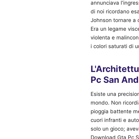
annunciava l'ingres
di noi ricordano es
Johnson tornare a c
Era un legame visce
violenta e malincon
i colori saturati di 
L'Architett
Pc San And
Esiste una precision
mondo. Non ricordia
pioggia battente m
cuori infranti e au
solo un gioco; avev
Download Gta Pc Sa