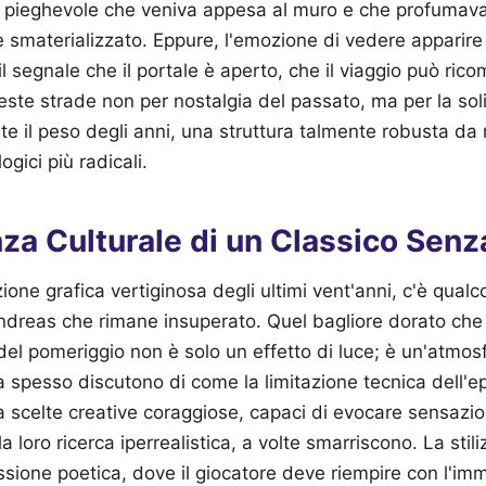
 pieghevole che veniva appesa al muro e che profumava 
 è smaterializzato. Eppure, l'emozione di vedere apparire
il segnale che il portale è aperto, che il viaggio può rico
este strade non per nostalgia del passato, ma per la sol
e il peso degli anni, una struttura talmente robusta da r
gici più radicali.
nza Culturale di un Classico Sen
one grafica vertiginosa degli ultimi vent'anni, c'è qualc
ndreas che rimane insuperato. Quel bagliore dorato che
del pomeriggio non è solo un effetto di luce; è un'atmosfe
a spesso discutono di come la limitazione tecnica dell'
i a scelte creative coraggiose, capaci di evocare sensazio
la loro ricerca iperrealistica, a volte smarriscono. La sti
sione poetica, dove il giocatore deve riempire con l'imm