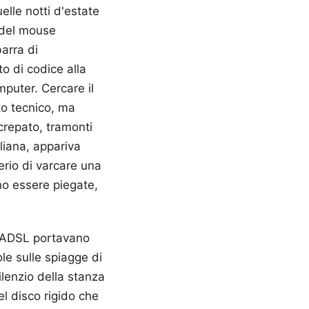
elle notti d'estate
i del mouse
barra di
o di codice alla
omputer. Cercare il
o tecnico, ma
 crepato, tramonti
liana, appariva
erio di varcare una
ano essere piegate,
e ADSL portavano
ole sulle spiagge di
lenzio della stanza
l disco rigido che