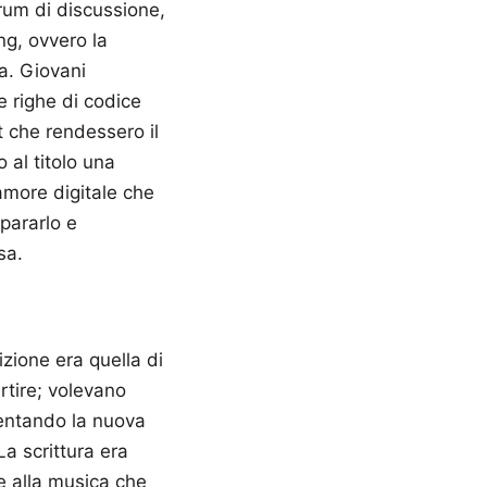
rum di discussione,
ng, ovvero la
ta. Giovani
e righe di codice
t che rendessero il
 al titolo una
 amore digitale che
ipararlo e
sa.
izione era quella di
rtire; volevano
ventando la nuova
La scrittura era
o e alla musica che