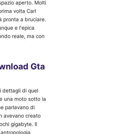
spazio aperto. Molti
rima volta Carl
à pronta a bruciare.
unque e l'epica
mondo reale, ma con
Download Gta
 dettagli di quel
e una moto sotto la
he parlavano di
non avevano creato
chi gigabyte. Il
 antropologia