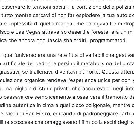
sservare le tensioni sociali, la corruzione della polizia e
 tutto mentre cercavi di non far esplodere la tua auto d
 La complessità di quella mappa, che collegava tre metrop
sco e Las Vegas attraverso deserti e foreste, era un mi
ica che ancora oggi lascia sbalorditi i programmatori.
 quell'universo era una rete fitta di variabili che gestivano
a artificiale dei pedoni e persino il metabolismo del pro
rassavi; se ti allenavi, diventavi più forte. Questa atte
mulazione organica rendeva l'esperienza unica per ogni
a, ma migliaia di storie private che accadevano negli inte
no passava ore semplicemente a osservare il tramonto da
dine autentica in cima a quel picco poligonale, mentre q
ei vicoli di San Fierro, cercando di padroneggiare l'arte
olline scoscese che omaggiavano i film polizieschi degli a