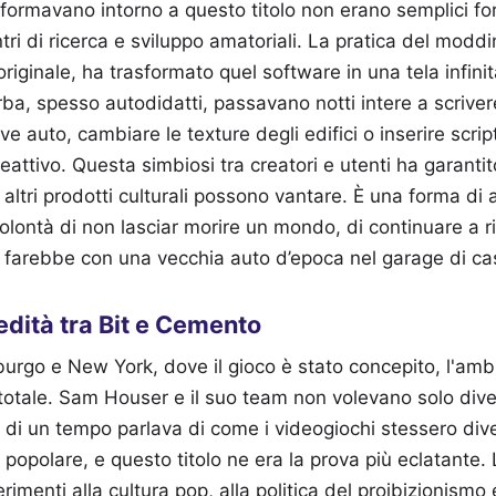
formavano intorno a questo titolo non erano semplici fo
tri di ricerca e sviluppo amatoriali. La pratica del moddi
riginale, ha trasformato quel software in una tela infini
ba, spesso autodidatti, passavano notti intere a scriver
e auto, cambiare le texture degli edifici o inserire scrip
attivo. Questa simbiosi tra creatori e utenti ha garantito
 altri prodotti culturali possono vantare. È una forma di
volontà di non lasciar morire un mondo, di continuare a r
i farebbe con una vecchia auto d’epoca nel garage di ca
redità tra Bit e Cemento
mburgo e New York, dove il gioco è stato concepito, l'amb
totale. Sam Houser e il suo team non volevano solo dive
o di un tempo parlava di come i videogiochi stessero di
 popolare, e questo titolo ne era la prova più eclatante. 
iferimenti alla cultura pop, alla politica del proibizionism