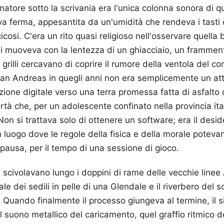
rmatore sotto la scrivania era l'unica colonna sonora di qu
ava ferma, appesantita da un'umidità che rendeva i tast
osi. C'era un rito quasi religioso nell'osservare quella 
 muoveva con la lentezza di un ghiacciaio, un framment
i grilli cercavano di coprire il rumore della ventola del c
n Andreas in quegli anni non era semplicemente un att
azione digitale verso una terra promessa fatta di asfalto
ertà che, per un adolescente confinato nella provincia ita
on si trattava solo di ottenere un software; era il desid
un luogo dove le regole della fisica e della morale potev
ausa, per il tempo di una sessione di gioco.
scivolavano lungo i doppini di rame delle vecchie line
ale dei sedili in pelle di una Glendale e il riverbero del s
Quando finalmente il processo giungeva al termine, il si
 suono metallico del caricamento, quel graffio ritmico de