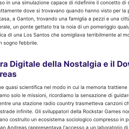
so in una simulazione capace di ridefinire il concetto di 
attamente dove si trovavano quando hanno visto per la p
asa, a Ganton, trovando una famiglia a pezzi e una citt
rale, un ponte gettato tra la noia di un pomeriggio qual
ica di una Los Santos che somigliava terribilmente al 
un sogno febbrile.
ura Digitale della Nostalgia e il 
reas
e quasi scientifica nel modo in cui la memoria trattiene i
mo solo le missioni, ricordiamo la sensazione di guidar
entre una stazione radio country trasmetteva canzoni c
tostrade infinite. Gli sviluppatori della Rockstar Games 
ano costruito un ecosistema sociologico compresso in po
n Andreas rappresentava l'accesso a un laboratorio di