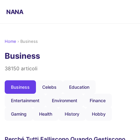
NANA
Home
›
Business
Business
38150 articoli
Business
Celebs
Education
Entertainment
Environment
Finance
Gaming
Health
History
Hobby
Perché Tutti Falliscono Quando Gestiscono