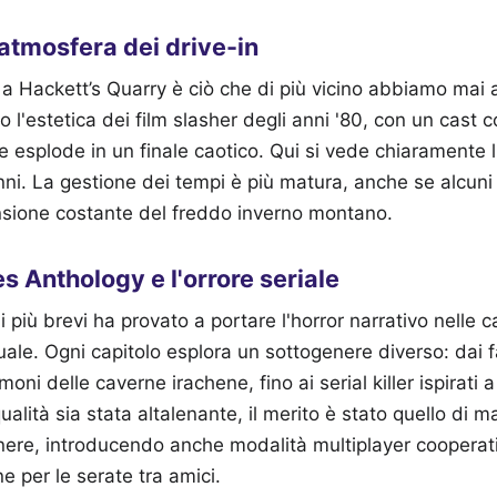
'atmosfera dei drive-in
 a Hackett’s Quarry è ciò che di più vicino abbiamo mai
so l'estetica dei film slasher degli anni '80, con un cast 
e esplode in un finale caotico. Qui si vede chiaramente 
ni. La gestione dei tempi è più matura, anche se alcuni
sione costante del freddo inverno montano.
s Anthology e l'orrore seriale
li più brevi ha provato a portare l'horror narrativo nelle
le. Ogni capitolo esplora un sottogenere diverso: dai f
i delle caverne irachene, fino ai serial killer ispirati a
alità sia stata altalenante, il merito è stato quello di 
genere, introducendo anche modalità multiplayer coopera
e per le serate tra amici.