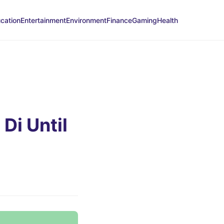
cation
Entertainment
Environment
Finance
Gaming
Health
Di Until