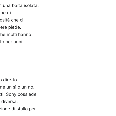
n una baita isolata.
one di
osità che ci
re piede. Il
che molti hanno
to per anni
 diretto
me un sì o un no,
itti. Sony possiede
 diversa,
ione di stallo per