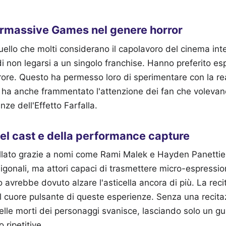
permassive Games nel genere horror
ello che molti considerano il capolavoro del cinema inter
di non legarsi a un singolo franchise. Hanno preferito es
rrore. Questo ha permesso loro di sperimentare con la rea
a ha anche frammentato l'attenzione dei fan che volevan
ze dell'Effetto Farfalla.
el cast e della performance capture
brillato grazie a nomi come Rami Malek e Hayden Panetti
igonali, ma attori capaci di trasmettere micro-espression
o avrebbe dovuto alzare l'asticella ancora di più. La reci
il cuore pulsante di queste esperienze. Senza una recitaz
elle morti dei personaggi svanisce, lasciando solo un gu
 ripetitive.