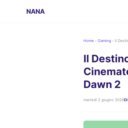
NANA
Home
›
Gaming
›
Il Dest
Il Destin
Cinemato
Dawn 2
martedì 2 giugno 2026
Di