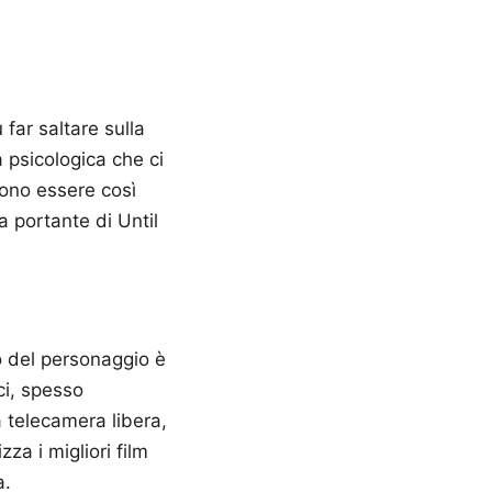
far saltare sulla
 psicologica che ci
vono essere così
 portante di Until
o del personaggio è
ci, spesso
a telecamera libera,
za i migliori film
a.