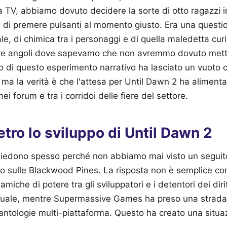
lla TV, abbiamo dovuto decidere la sorte di otto ragazzi i
o di premere pulsanti al momento giusto. Era una questi
e, di chimica tra i personaggi e di quella maledetta curi
re angoli dove sapevamo che non avremmo dovuto mette
 di questo esperimento narrativo ha lasciato un vuoto 
 ma la verità è che l'attesa per Until Dawn 2 ha alimenta
nei forum e tra i corridoi delle fiere del settore.
ietro lo sviluppo di Until Dawn 2
hiedono spesso perché non abbiamo mai visto un seguito
o sulle Blackwood Pines. La risposta non è semplice co
amiche di potere tra gli sviluppatori e i detentori dei dir
ettuale, mentre Supermassive Games ha preso una strada
ntologie multi-piattaforma. Questo ha creato una situaz