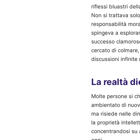
riflessi bluastri de
Non si trattava sol
responsabilità moral
spingeva a esplora
successo clamoroso
cercato di colmare,
discussioni infinite 
La realtà d
Molte persone si c
ambientato di nuov
ma risiede nelle din
la proprietà intell
concentrandosi su a