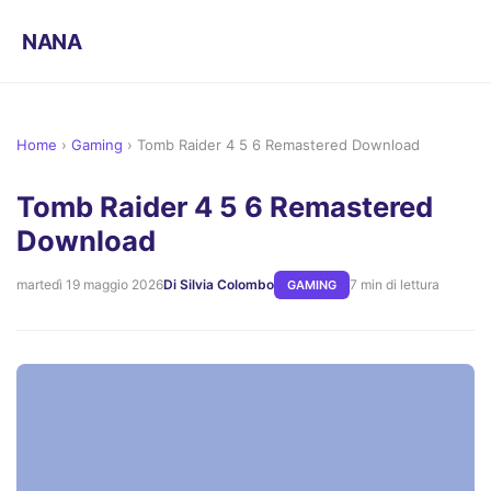
NANA
Home
›
Gaming
›
Tomb Raider 4 5 6 Remastered Download
Tomb Raider 4 5 6 Remastered
Download
martedì 19 maggio 2026
Di Silvia Colombo
7 min di lettura
GAMING