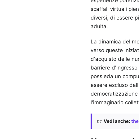
esperienze potenzi
scaffali virtuali pi
diversi, di essere p
adulta.
La dinamica del mer
verso queste iniziat
d'acquisto delle nu
barriere d'ingress
possieda un compute
essere escluso dall
democratizzazione f
l'immaginario colle
👉
Vedi anche:
the