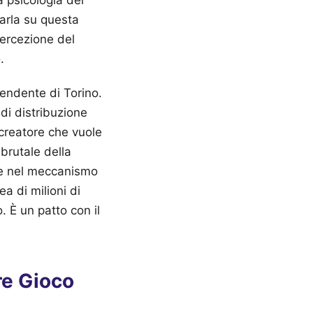
 psicologia del
arla su questa
percezione del
o
.
pendente di Torino.
 di distribuzione
 creatore che vuole
 brutale della
are nel meccanismo
ea di milioni di
. È un patto con il
re Gioco