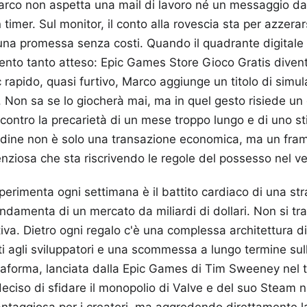
Marco non aspetta una mail di lavoro né un messaggio d
timer. Sul monitor, il conto alla rovescia sta per azzera
n una promessa senza costi. Quando il quadrante digitale
nto tanto atteso: Epic Games Store Gioco Gratis diventa
c rapido, quasi furtivo, Marco aggiunge un titolo di simul
e. Non sa se lo giocherà mai, ma in quel gesto risiede un 
a contro la precarietà di un mese troppo lungo e di uno s
udine non è solo una transazione economica, ma un fra
lenziosa che sta riscrivendo le regole del possesso nel 
erimenta ogni settimana è il battito cardiaco di una stra
ndamenta di un mercato da miliardi di dollari. Non si tra
iva. Dietro ogni regalo c'è una complessa architettura di 
i agli sviluppatori e una scommessa a lungo termine sul
ttaforma, lanciata dalla Epic Games di Tim Sweeney nel 
deciso di sfidare il monopolio di Valve e del suo Steam 