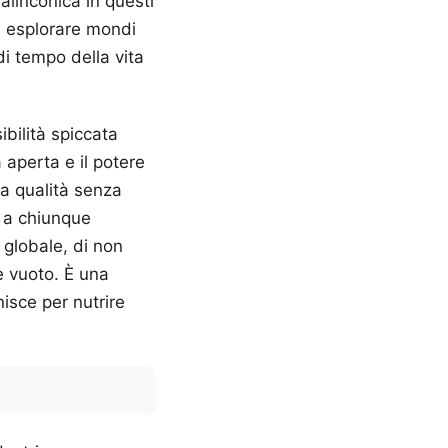
linconica in questi
di esplorare mondi
di tempo della vita
bilità spiccata
 aperta e il potere
ta qualità senza
 a chiunque
 globale, di non
è vuoto. È una
isce per nutrire