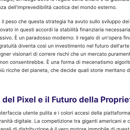
nza dell'imprevedibilità caotica del mondo esterno.
il peso che questa strategia ha avuto sullo sviluppo dei t
ovato in questi accordi la stabilità finanziaria necessaria
ssivo. È un paradosso moderno: il regalo di un'opera fin
ratuità diventa così un investimento nel futuro dell'arte 
ner visionari di correre rischi che un mercato purament
non consentirebbe. È una forma di mecenatismo algori
iù ricche del pianeta, che decide quali storie meritano d
del Pixel e il Futuro della Proprie
terfaccia utente pulita e i colori accesi della piattaform
ranità digitale. La competizione tra giganti americani e 
 canali di distribuzione è il vero motore immobile di ques