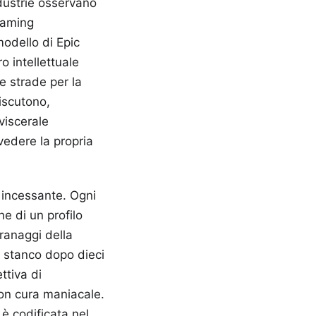
ndustrie osservano
eaming
modello di Epic
o intellettuale
e strade per la
discutono,
viscerale
vedere la propria
i incessante. Ogni
e di un profilo
granaggi della
sa stanco dopo dieci
ttiva di
con cura maniacale.
 è codificata nel