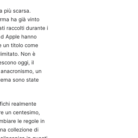
a più scarsa.
orma ha già vinto
i raccolti durante i
 ad Apple hanno
he un titolo come
limitato. Non è
escono oggi, il
n anacronismo, un
 tema sono state
fichi realmente
re un centesimo,
mbiare le regole in
na collezione di