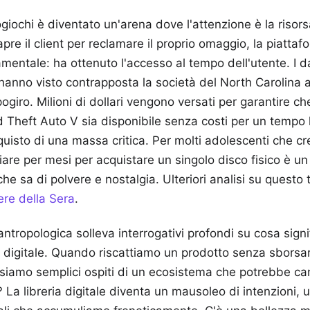
ogiochi è diventato un'arena dove l'attenzione è la risors
re il client per reclamare il proprio omaggio, la piattaf
mentale: ha ottenuto l'accesso al tempo dell'utente. I dat
 hanno visto contrapposta la società del North Carolina
pogiro. Milioni di dollari vengono versati per garantire c
Theft Auto V sia disponibile senza costi per un tempo 
quisto di una massa critica. Per molti adolescenti che cr
iare per mesi per acquistare un singolo disco fisico è u
che sa di polvere e nostalgia.
Ulteriori analisi su questo
ere della Sera
.
tropologica solleva interrogativi profondi su cosa signi
digitale. Quando riscattiamo un prodotto senza sborsa
 siamo semplici ospiti di un ecosistema che potrebbe ca
La libreria digitale diventa un mausoleo di intenzioni, u