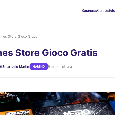
Business
Celebs
Edu
ames Store Gioco Gratis
es Store Gioco Gratis
Di Emanuele Martini
9 min di lettura
GAMING