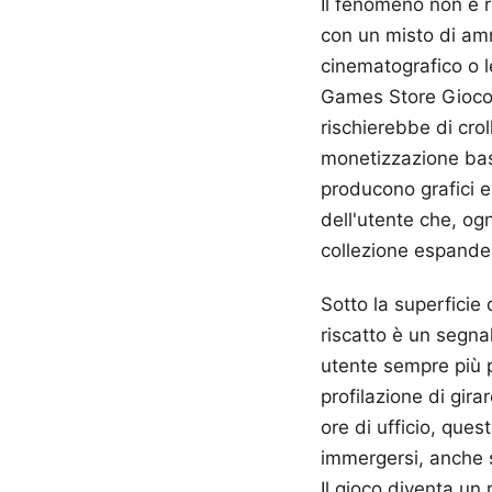
Il fenomeno non è ri
con un misto di amm
cinematografico o l
Games Store Gioco G
rischierebbe di cro
monetizzazione basa
producono grafici e
dell'utente che, og
collezione espander
Sotto la superficie
riscatto è un segna
utente sempre più pr
profilazione di gira
ore di ufficio, que
immergersi, anche s
Il gioco diventa un 