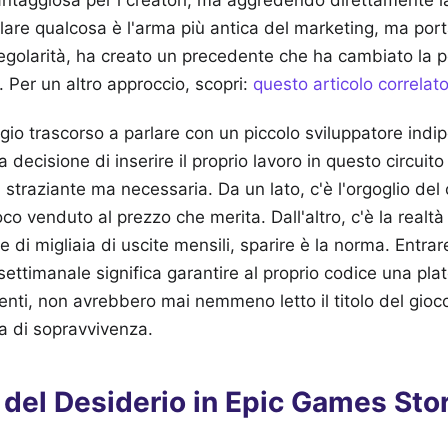
ntaggiosa per i creatori, ma aggredendo direttamente la
are qualcosa è l'arma più antica del marketing, ma port
egolarità, ha creato un precedente che ha cambiato la 
e.
Per un altro approccio, scopri:
questo articolo correlat
io trascorso a parlare con un piccolo sviluppatore indi
decisione di inserire il proprio lavoro in questo circuito
a straziante ma necessaria. Da un lato, c'è l'orgoglio del
oco venduto al prezzo che merita. Dall'altro, c'è la realtà
e di migliaia di uscite mensili, sparire è la norma. Entr
settimanale significa garantire al proprio codice una plat
enti, non avrebbero mai nemmeno letto il titolo del gioco
a di sopravvivenza.
 del Desiderio in Epic Games Sto