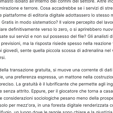
masto isolato all'interno dei confini del settore. Altre i
irazione e terrore. Cosa accadrebbe se i servizi di str
e piattaforme di editoria digitale adottassero lo stesso 
ratis in modo sistematico? Il valore percepito del lavor
llare definitivamente verso lo zero, o si aprirebbero nuov
te sui servizi e non sul possesso del file? Gli analisti 
 previsioni, ma la risposta risiede spesso nella reazione 
ni giovedì, sente quella piccola scossa di adrenalina nel 
si.
 della transazione gratuita, si muove una corrente di dat
le, una preferenza espressa, un mattone nella costruzion
eciso. La gratuità è il lubrificante che permette agli in
re senza attrito. Eppure, per il giocatore che torna a ca
ste considerazioni sociologiche pesano meno della prospe
olo per mezz'ora, in una foresta digitale renderizzata 
rifugio, un luogo dove le regole sono chiare e la giustizia