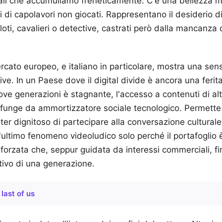
ali che accumuliamo freneticamente. C'è una bellezza ma
eni di capolavori non giocati. Rappresentano il desiderio 
iloti, cavalieri o detective, castrati però dalla mancanza 
cato europeo, e italiano in particolare, mostra una sensi
ive. In un Paese dove il digital divide è ancora una ferita
ove generazioni è stagnante, l'accesso a contenuti di al
o funge da ammortizzatore sociale tecnologico. Permette
r dignitoso di partecipare alla conversazione culturale
'ultimo fenomeno videoludico solo perché il portafoglio 
orzata che, seppur guidata da interessi commerciali, fin
ttivo di una generazione.
 last of us