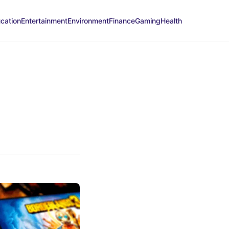
cation
Entertainment
Environment
Finance
Gaming
Health