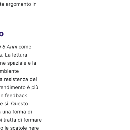
nte argomento in
o
i 8 Anni
come
a. La lettura
ne spaziale e la
ambiente
a resistenza dei
pprendimento è più
un feedback
e sì. Questo
a una forma di
 tratta di formare
o le scatole nere