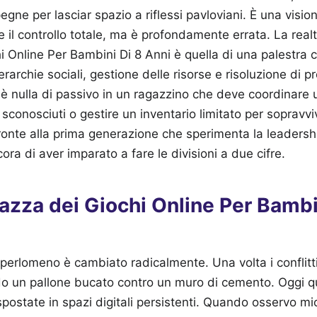
egne per lasciar spazio a riflessi pavloviani. È una visio
 il controllo totale, ma è profondamente errata. La real
i Online Per Bambini Di 8 Anni è quella di una palestra c
rarchie sociali, gestione delle risorse e risoluzione di p
è nulla di passivo in un ragazzino che deve coordinare u
 sconosciuti o gestire un inventario limitato per sopravv
fronte alla prima generazione che sperimenta la leadership
ra di aver imparato a fare le divisioni a due cifre.
azza dei Giochi Online Per Bambi
o perlomeno è cambiato radicalmente. Una volta i conflitti
o un pallone bucato contro un muro di cemento. Oggi q
ostate in spazi digitali persistenti. Quando osservo mio n