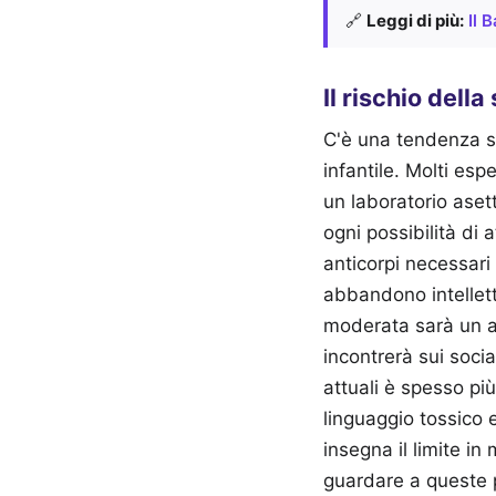
🔗
Leggi di più:
Il 
Il rischio dell
C'è una tendenza so
infantile. Molti espe
un laboratorio aset
ogni possibilità di a
anticorpi necessari
abbandono intellett
moderata sarà un a
incontrerà sui soci
attuali è spesso più
linguaggio tossico
insegna il limite i
guardare a queste p