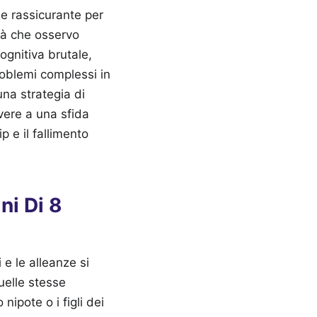
ne rassicurante per
tà che osservo
ognitiva brutale,
roblemi complessi in
na strategia di
ivere a una sfida
 e il fallimento
ni Di 8
 e le alleanze si
uelle stesse
ipote o i figli dei