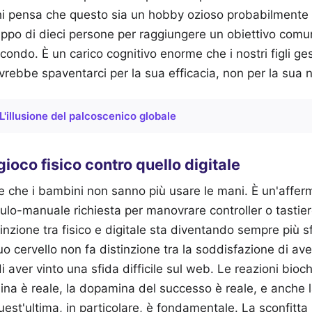
Chi pensa che questo sia un hobby ozioso probabilmente
uppo di dieci persone per raggiungere un obiettivo com
ondo. È un carico cognitivo enorme che i nostri figli g
rebbe spaventarci per la sua efficacia, non per la sua n
L'illusione del palcoscenico globale
 gioco fisico contro quello digitale
e che i bambini non sanno più usare le mani. È un'affe
ulo-manuale richiesta per manovrare controller o tastie
stinzione tra fisico e digitale sta diventando sempre pi
uo cervello non fa distinzione tra la soddisfazione di av
i aver vinto una sfida difficile sul web. Le reazioni bio
lina è reale, la dopamina del successo è reale, e anche l
Quest'ultima, in particolare, è fondamentale. La sconfitta