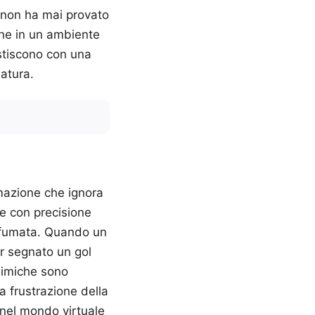
 non ha mai provato
une in un ambiente
estiscono con una
atura.
rmazione che ignora
re con precisione
ù sfumata. Quando un
er segnato un gol
chimiche sono
a frustrazione della
 nel mondo virtuale