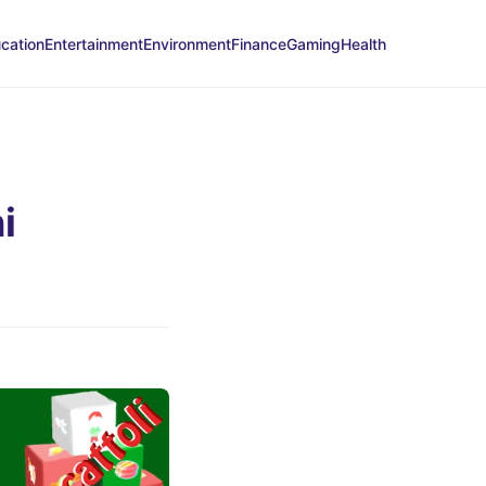
cation
Entertainment
Environment
Finance
Gaming
Health
i