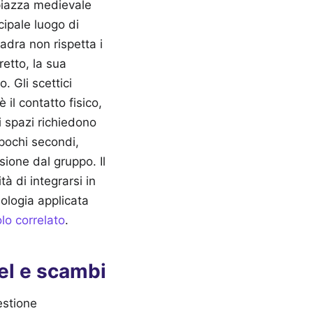
piazza medievale
cipale luogo di
dra non rispetta i
etto, la sua
. Gli scettici
il contatto fisico,
i spazi richiedono
 pochi secondi,
ione dal gruppo. Il
à di integrarsi in
ologia applicata
lo correlato
.
el e scambi
estione