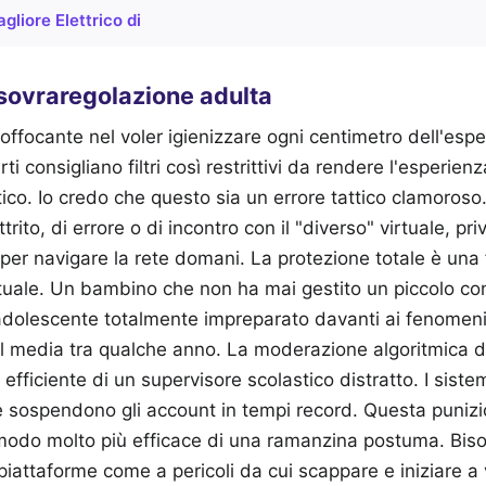
Bagliore Elettrico di
a sovraregolazione adulta
ffocante nel voler igienizzare ogni centimetro dell'espe
rti consigliano filtri così restrittivi da rendere l'esperien
tico. Io credo che questo sia un errore tattico clamoroso
ttrito, di errore o di incontro con il "diverso" virtuale, pri
 per navigare la rete domani. La protezione totale è una
uale. Un bambino che non ha mai gestito un piccolo conf
dolescente totalmente impreparato davanti ai fenomeni
al media tra qualche anno. La moderazione algoritmica dei
 efficiente di un supervisore scolastico distratto. I sistem
 e sospendono gli account in tempi record. Questa puni
n modo molto più efficace di una ramanzina postuma. Bis
iattaforme come a pericoli da cui scappare e iniziare 