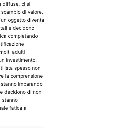
diffuse, ci si
 scambio di valore.
e un oggetto diventa
tali e decidono
atica completando
atificazione
olti adulti
 un investimento,
ntilista spesso non
ve la comprensione
o, stanno imparando
che decidono di non
, stanno
ale fatica a