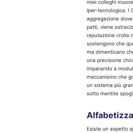
miei colleghi muov
iper-tecnologica. I 
aggregazione dove 
patti, viene ostrac
reputazione crolla n
sostengono che ques
ma dimenticano che 
una precisione chir
imparando a modular
meccanismo che gove
un sistema più gran
sotto mentite spogl
Alfabetizz
Esiste un aspetto q