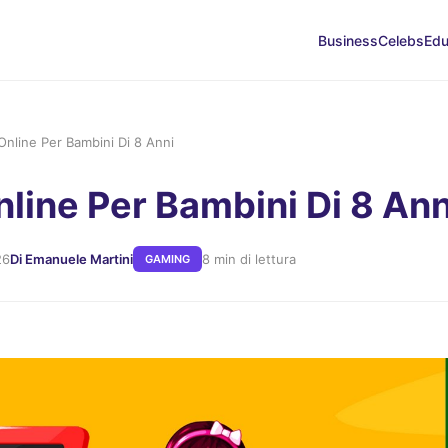
Business
Celebs
Edu
Online Per Bambini Di 8 Anni
nline Per Bambini Di 8 Ann
26
Di Emanuele Martini
8 min di lettura
GAMING