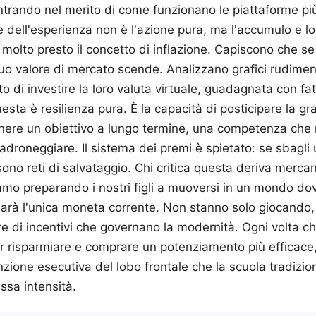
rando nel merito di come funzionano le piattaforme più 
e dell'esperienza non è l'azione pura, ma l'accumulo e lo
molto presto il concetto di inflazione. Capiscono che s
uo valore di mercato scende. Analizzano grafici rudimen
 di investire la loro valuta virtuale, guadagnata con f
Questa è resilienza pura. È la capacità di posticipare la gr
nere un obiettivo a lungo termine, una competenza che m
adroneggiare. Il sistema dei premi è spietato: se sbagli
sono reti di salvataggio. Chi critica questa deriva merca
mo preparando i nostri figli a muoversi in un mondo do
 sarà l'unica moneta corrente. Non stanno solo giocand
ure di incentivi che governano la modernità. Ogni volta 
r risparmiare e comprare un potenziamento più efficace
zione esecutiva del lobo frontale che la scuola tradizion
ssa intensità.