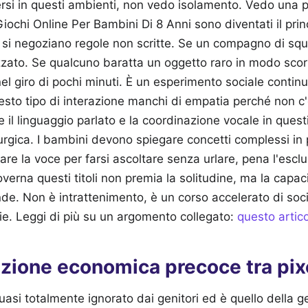
ersi in questi ambienti, non vedo isolamento. Vedo una 
Giochi Online Per Bambini Di 8 Anni sono diventati il prin
si negoziano regole non scritte. Se un compagno di squa
izzato. Se qualcuno baratta un oggetto raro in modo scorr
el giro di pochi minuti. È un esperimento sociale continuo
to tipo di interazione manchi di empatia perché non c'è 
il linguaggio parlato e la coordinazione vocale in quest
urgica. I bambini devono spiegare concetti complessi in
e la voce per farsi ascoltare senza urlare, pena l'esclus
rna questi titoli non premia la solitudine, ma la capacit
de. Non è intrattenimento, è un corso accelerato di soci
ie.
Leggi di più su un argomento collegato:
questo artico
azione economica precoce tra pix
uasi totalmente ignorato dai genitori ed è quello della g