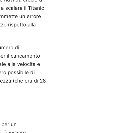
a scalare il Titanic
ommette un errore
ze rispetto alla
umero di
per il caricamento
e alla velocità e
ero possibile di
ezza (che era di 28
 per un
, è iniziare