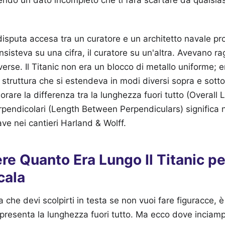
disputa accesa tra un curatore e un architetto navale pr
insisteva su una cifra, il curatore su un'altra. Avevano 
verse. Il Titanic non era un blocco di metallo uniforme;
truttura che si estendeva in modi diversi sopra e sotto 
rare la differenza tra la lunghezza fuori tutto (Overall 
rpendicolari (Length Between Perpendiculars) significa
ave nei cantieri Harland & Wolff.
e Quanto Era Lungo Il Titanic pe
cala
la che devi scolpirti in testa se non vuoi fare figuracce, 
esenta la lunghezza fuori tutto. Ma ecco dove inciampa