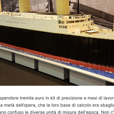
spendere tremila euro in kit di precisione e mesi di lavo
a metà dell’opera, che la loro base di calcolo era sbagli
o confuso le diverse unità di misura dell'epoca. Non c'