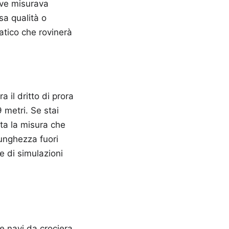
nave misurava
sa qualità o
matico che rovinerà
 il dritto di prora
 metri. Se stai
ta la misura che
lunghezza fuori
ne di simulazioni
e navi da crociera