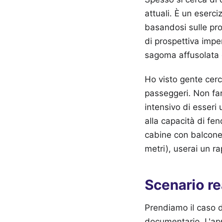
attuali. È un eserci
basandosi sulle pr
di prospettiva impe
sagoma affusolata d
Ho visto gente cerc
passeggeri. Non farl
intensivo di esseri
alla capacità di fen
cabine con balcone.
metri), userai un r
Scenario re
Prendiamo il caso d
documentario. L'app