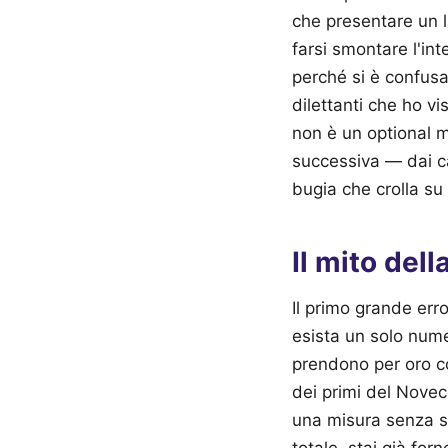
che presentare un l
farsi smontare l'in
perché si è confusa 
dilettanti che ho vi
non è un optional m
successiva — dai ca
bugia che crolla su
Il mito dell
Il primo grande err
esista un solo nume
prendono per oro co
dei primi del Novece
una misura senza sp
totale, stai già fo