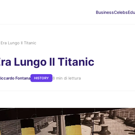
Business
Celebs
Edu
Era Lungo Il Titanic
ra Lungo Il Titanic
Riccardo Fontana
8 min di lettura
HISTORY