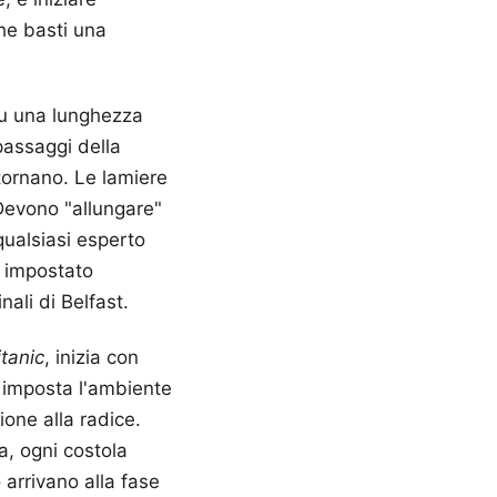
he basti una
 su una lunghezza
 passaggi della
 tornano. Le lamiere
 Devono "allungare"
qualsiasi esperto
o impostato
nali di Belfast.
tanic
, inizia con
am imposta l'ambiente
sione alla radice.
a, ogni costola
arrivano alla fase