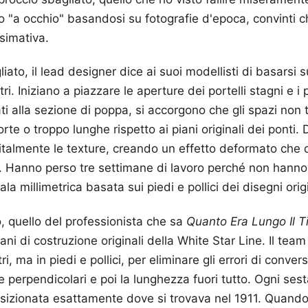
 "a occhio" basandosi su fotografie d'epoca, convinti c
simativa.
iato, il lead designer dice ai suoi modellisti di basarsi
i. Iniziano a piazzare le aperture dei portelli stagni e i
ati alla sezione di poppa, si accorgono che gli spazi non
te o troppo lunghe rispetto ai piani originali dei ponti.
talmente le texture, creando un effetto deformato che 
. Hanno perso tre settimane di lavoro perché non hann
la millimetrica basata sui piedi e pollici dei disegni origi
o, quello del professionista che sa
Quanto Era Lungo Il Ti
iani di costruzione originali della White Star Line. Il te
i, ma in piedi e pollici, per eliminare gli errori di conver
e perpendicolari e poi la lunghezza fuori tutto. Ogni sest
sizionata esattamente dove si trovava nel 1911. Quando 