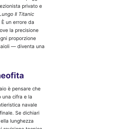
ezionista privato e
ungo Il Titanic
. È un errore da
dove la precisione
ogni proporzione
maioli — diventa una
neofita
iaio è pensare che
una cifra e la
tieristica navale
inale. Se dichiari
della lunghezza
i revisione tecnica