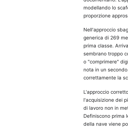
modellando lo scafo
proporzione appros
Nell'approccio sbagl
generica di 269 metr
prima classe. Arriv
sembrano troppo cor
o "comprimere" digi
nota in un secondo
correttamente la sca
L'approccio corrett
l'acquisizione dei p
di lavoro non in metr
Definiscono prima l
della nave viene po