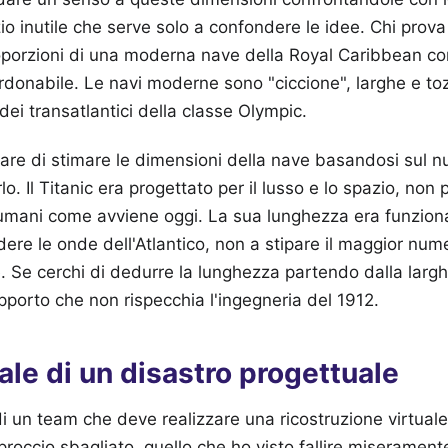
zio inutile che serve solo a confondere le idee. Chi prova 
oporzioni di una moderna nave della Royal Caribbean c
rdonabile. Le navi moderne sono "ciccione", larghe e toz
ei transatlantici della classe Olympic.
are di stimare le dimensioni della nave basandosi sul n
o. Il Titanic era progettato per il lusso e lo spazio, non 
 umani come avviene oggi. La sua lunghezza era funzional
dere le onde dell'Atlantico, non a stipare il maggior num
 Se cerchi di dedurre la lunghezza partendo dalla largh
apporto che non rispecchia l'ingegneria del 1912.
ale di un disastro progettuale
i un team che deve realizzare una ricostruzione virtuale
roccio sbagliato, quello che ho visto fallire miseramente