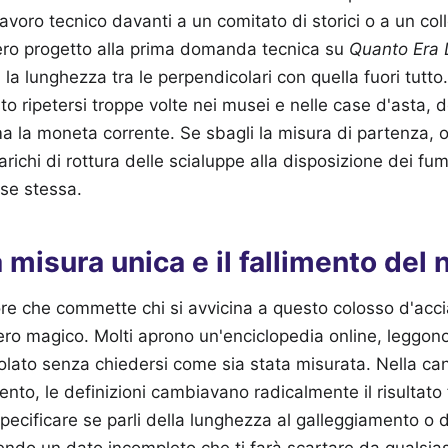
avoro tecnico davanti a un comitato di storici o a un coll
tero progetto alla prima domanda tecnica su
Quanto Era L
la lunghezza tra le perpendicolari con quella fuori tutto
sto ripetersi troppe volte nei musei e nelle case d'asta, 
a la moneta corrente. Se sbagli la misura di partenza, 
richi di rottura delle scialuppe alla disposizione dei fu
 se stessa.
a misura unica e il fallimento del 
ore che commette chi si avvicina a questo colosso d'acc
ro magico. Molti aprono un'enciclopedia online, leggono 
lato senza chiedersi come sia stata misurata. Nella can
nto, le definizioni cambiavano radicalmente il risultato f
ecificare se parli della lunghezza al galleggiamento o 
rnendo un dato incompleto che ti farà scartare da qualsias