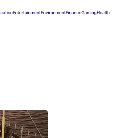
cation
Entertainment
Environment
Finance
Gaming
Health