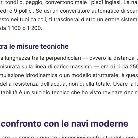
tri tondi o, peggio, convertono male i piedi inglesi. La 
di e 9 pollici. Se usi un convertitore automatico di scar
sto nei tuoi calcoli, ti trascinerai dietro un errore siste
ala 1:100 o 1:200.
tra le misure tecniche
la lunghezza tra le perpendicolari — ovvero la distanza tra
 misurata sulla linea di carico massimo — era di circa 259
mulazione idrodinamica o un modello strutturale, è ques
 della resistenza dell'acqua, non quella totale. Usare la 
 stabilità è un suicidio tecnico che ho visto rovinare deci
l confronto con le navi moderne
dare un senso a queste dimensioni confrontandole con l