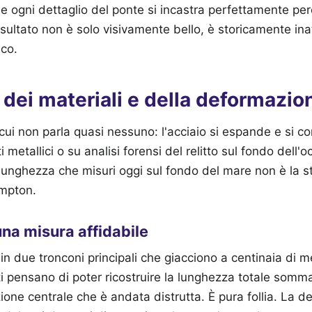
e e ogni dettaglio del ponte si incastra perfettamente pe
risultato non è solo visivamente bello, è storicamente in
ico.
 dei materiali e della deformazio
cui non parla quasi nessuno: l'acciaio si espande e si co
 metallici o su analisi forensi del relitto sul fondo dell'
lunghezza che misuri oggi sul fondo del mare non è la s
mpton.
 una misura affidabile
o in due tronconi principali che giacciono a centinaia di m
olti pensano di poter ricostruire la lunghezza totale somm
one centrale che è andata distrutta. È pura follia. La 