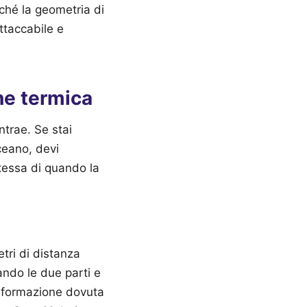
rché la geometria di
attaccabile e
ne termica
ntrae. Se stai
oceano, devi
tessa di quando la
etri di distanza
ando le due parti e
deformazione dovuta