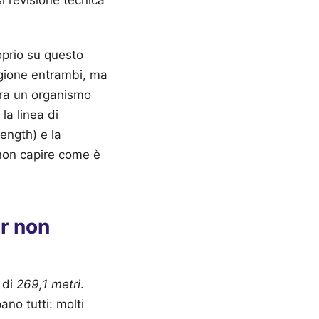
oprio su questo
ragione entrambi, ma
 era un organismo
la linea di
Length) e la
 non capire come è
r non
è di
269,1 metri
.
no tutti: molti