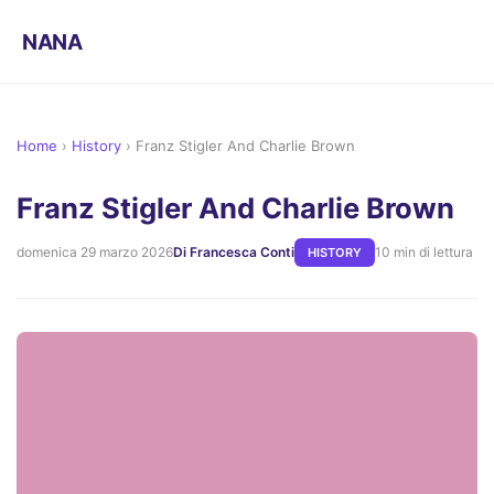
NANA
Home
›
History
›
Franz Stigler And Charlie Brown
Franz Stigler And Charlie Brown
domenica 29 marzo 2026
Di Francesca Conti
10 min di lettura
HISTORY