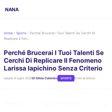
NANA
Home
›
Sports
›
Perché Brucerai I Tuoi Talenti Se Cerchi Di
Replicare Il Fen...
Perché Brucerai I Tuoi Talenti Se
Cerchi Di Replicare Il Fenomeno
Larissa Iapichino Senza Criterio
sabato 4 luglio 2026
Di Silvia Colombo
9 min di lettura
SPORTS