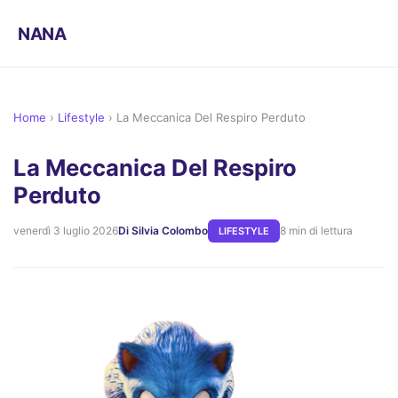
NANA
Home
›
Lifestyle
›
La Meccanica Del Respiro Perduto
La Meccanica Del Respiro
Perduto
venerdì 3 luglio 2026
Di Silvia Colombo
8 min di lettura
LIFESTYLE