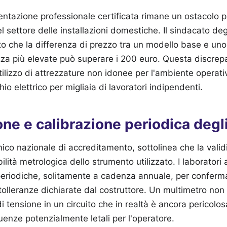
mentazione professionale certificata rimane un ostacolo p
 settore delle installazioni domestiche. Il sindacato degli
ato che la differenza di prezzo tra un modello base e un
ezza più elevate può superare i 200 euro. Questa discr
'utilizzo di attrezzature non idonee per l'ambiente opera
hio elettrico per migliaia di lavoratori indipendenti.
e e calibrazione periodica degl
unico nazionale di accreditamento, sottolinea che la valid
bilità metrologica dello strumento utilizzato. I laboratori
periodiche, solitamente a cadenza annuale, per conferma
 tolleranze dichiarate dal costruttore. Un multimetro non
di tensione in un circuito che in realtà è ancora pericol
nze potenzialmente letali per l'operatore.