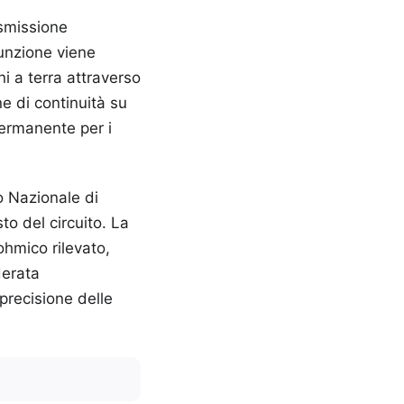
asmissione
 funzione viene
ni a terra attraverso
ne di continuità su
permanente per i
to Nazionale di
o del circuito. La
ohmico rilevato,
derata
precisione delle