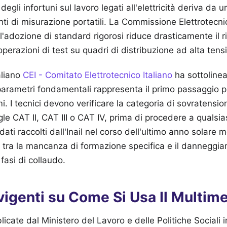
 degli infortuni sul lavoro legati all'elettricità deriva da
nti di misurazione portatili. La Commissione Elettrotecni
'adozione di standard rigorosi riduce drasticamente il ri
 operazioni di test su quadri di distribuzione ad alta tens
aliano
CEI - Comitato Elettrotecnico Italiano
ha sottolinea
arametri fondamentali rappresenta il primo passaggio p
emi. I tecnici devono verificare la categoria di sovratensi
igle CAT II, CAT III o CAT IV, prima di procedere a qualsia
 I dati raccolti dall'Inail nel corso dell'ultimo anno solare
a tra la mancanza di formazione specifica e il danneggiam
 fasi di collaudo.
igenti su Come Si Usa Il Multime
licate dal Ministero del Lavoro e delle Politiche Sociali