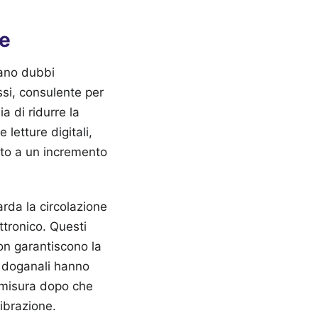
le
vano dubbi
ssi, consulente per
a di ridurre la
letture digitali,
ato a un incremento
rda la circolazione
ttronico. Questi
on garantiscono la
tà doganali hanno
i misura dopo che
librazione.