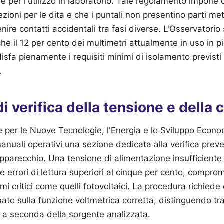
 e per l'utilizzo in laboratorio. Tale regolamento impone c
ezioni per le dita e che i puntali non presentino parti me
ire contatti accidentali tra fasi diverse. L'Osservatorio 
he il 12 per cento dei multimetri attualmente in uso in pi
isfa pienamente i requisiti minimi di isolamento previsti 
.
i verifica della tensione e della 
 per le Nuove Tecnologie, l'Energia e lo Sviluppo Econo
manuali operativi una sezione dedicata alla verifica preve
apparecchio. Una tensione di alimentazione insufficiente 
 errori di lettura superiori al cinque per cento, compro
mi critici come quelli fotovoltaici. La procedura richiede 
nato sulla funzione voltmetrica corretta, distinguendo tr
 a seconda della sorgente analizzata.