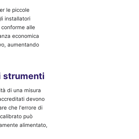
er le piccole
 installatori
o conforme alle
epanza economica
tivo, aumentando
i strumenti
ità di una misura
 accreditati devono
re che l'errore di
 calibrato può
osamente alimentato,