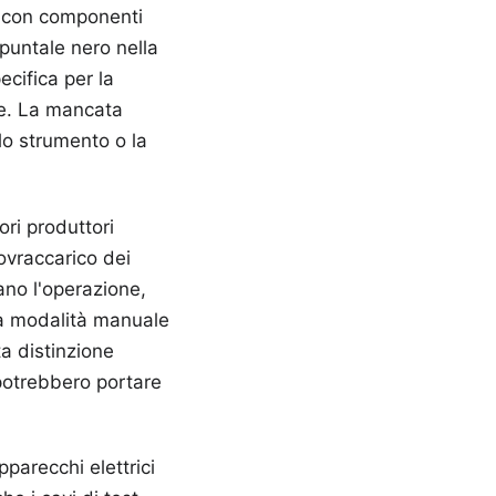
ce con componenti
puntale nero nella
cifica per la
te. La mancata
lo strumento o la
ri produttori
sovraccarico dei
cano l'operazione,
la modalità manuale
ta distinzione
 potrebbero portare
pparecchi elettrici