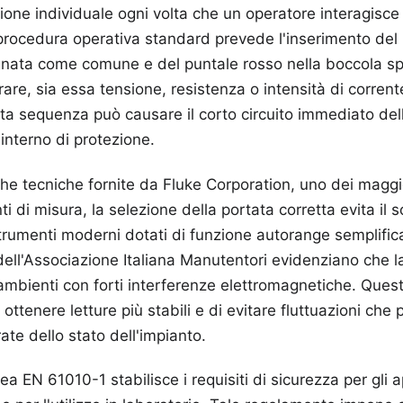
ezione individuale ogni volta che un operatore interagis
procedura operativa standard prevede l'inserimento del 
nata come comune e del puntale rosso nella boccola spe
re, sia essa tensione, resistenza o intensità di corren
a sequenza può causare il corto circuito immediato del
 interno di protezione.
he tecniche fornite da Fluke Corporation, uno dei maggio
i di misura, la selezione della portata corretta evita il 
i strumenti moderni dotati di funzione autorange semplifi
 dell'Associazione Italiana Manutentori evidenziano che 
n ambienti con forti interferenze elettromagnetiche. Ques
ottenere letture più stabili e di evitare fluttuazioni che
rate dello stato dell'impianto.
 EN 61010-1 stabilisce i requisiti di sicurezza per gli a