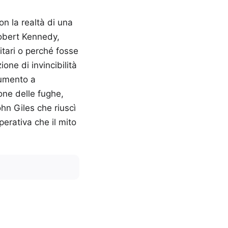
n la realtà di una
Robert Kennedy,
itari o perché fosse
one di invincibilità
numento a
one delle fughe,
hn Giles che riuscì
perativa che il mito