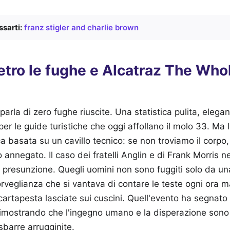
sarti:
franz stigler and charlie brown
ietro le fughe e Alcatraz The Wh
 parla di zero fughe riuscite. Una statistica pulita, elegan
per le guide turistiche che oggi affollano il molo 33. Ma 
ica basata su un cavillo tecnico: se non troviamo il corpo
 annegato. Il caso dei fratelli Anglin e di Frank Morris n
a presunzione. Quegli uomini non sono fuggiti solo da una
rveglianza che si vantava di contare le teste ogni ora m
cartapesta lasciate sui cuscini. Quell'evento ha segnato 
 dimostrando che l'ingegno umano e la disperazione son
 sbarre arrugginite.