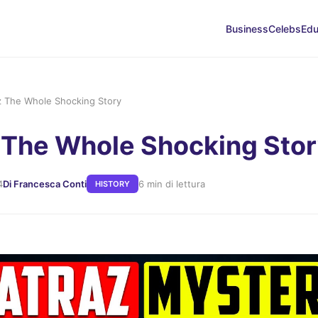
Business
Celebs
Edu
z The Whole Shocking Story
 The Whole Shocking Sto
4
Di Francesca Conti
6 min di lettura
HISTORY