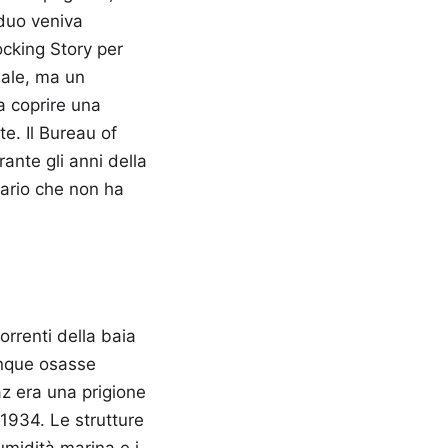
iduo veniva
ocking Story per
nale, ma un
 a coprire una
e. Il Bureau of
ante gli anni della
iario che non ha
orrenti della baia
iunque osasse
raz era una prigione
1934. Le strutture
umidità marina e i