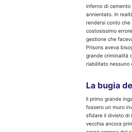
inferno di cemento 
annientato. In real
rendersi conto che 
costosissimo errore 
gestione che faceva
Prisons aveva bisog
grande criminalità 
riabilitato nessuno
La bugia de
Il primo grande ing
fossero un muro inv
sfidare il divieto d
vecchia ancora prim
erano corrose dal sa