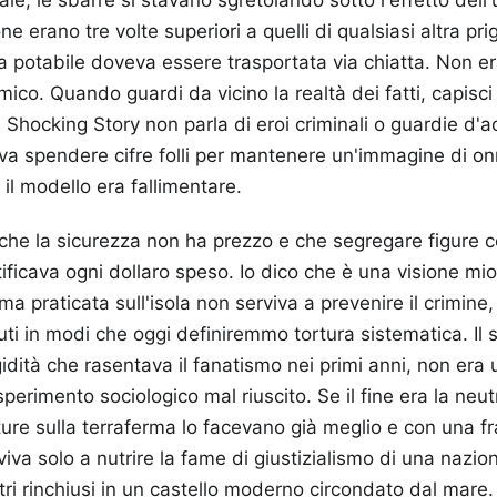
e erano tre volte superiori a quelli di qualsiasi altra pr
 potabile doveva essere trasportata via chiatta. Non er
ico. Quando guardi da vicino la realtà dei fatti, capisci
Shocking Story non parla di eroi criminali o guardie d'a
va spendere cifre folli per mantenere un'immagine di on
l modello era fallimentare.
o che la sicurezza non ha prezzo e che segregare figure
ificava ogni dollaro speso. Io dico che è una visione mi
a praticata sull'isola non serviva a prevenire il crimine
ti in modi che oggi definiremmo tortura sistematica. Il s
idità che rasentava il fanatismo nei primi anni, non era 
perimento sociologico mal riuscito. Se il fine era la neut
tture sulla terraferma lo facevano già meglio e con una f
erviva solo a nutrire la fame di giustizialismo di una nazi
tri rinchiusi in un castello moderno circondato dal mare.