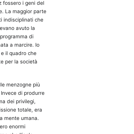
 fossero i geni del
te. La maggior parte
i indisciplinati che
avevano avuto la
un programma di
ata a marcire. Io
 e il quadro che
te per la società
elle menzogne più
 Invece di produrre
ma dei privilegi,
ssione totale, era
lla mente umana.
bero enormi