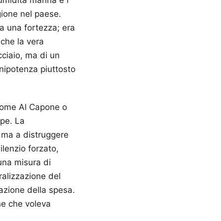
igione nel paese.
a una fortezza; era
 che la vera
cciaio, ma di un
nipotenza piuttosto
 come Al Capone o
ope. La
, ma a distruggere
ilenzio forzato,
una misura di
ralizzazione del
razione della spesa.
one che voleva