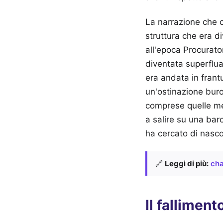
La narrazione che c
struttura che era d
all'epoca Procurato
diventata superflua.
era andata in frant
un'ostinazione buro
comprese quelle men
a salire su una barc
ha cercato di nasco
🔗
Leggi di più:
cha
Il fallimen