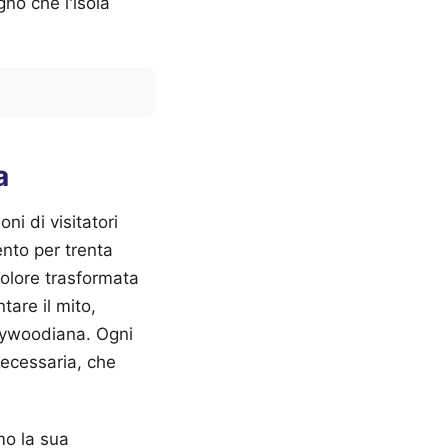
gno che l'isola
a
ni di visitatori
ento per trenta
dolore trasformata
are il mito,
llywoodiana. Ogni
necessaria, che
mo la sua