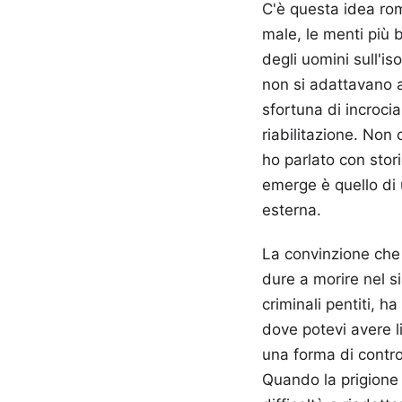
C'è questa idea rom
male, le menti più 
degli uomini sull'is
non si adattavano al
sfortuna di incroci
riabilitazione. Non
ho parlato con stori
emerge è quello di u
esterna.
La convinzione che
dure a morire nel s
criminali pentiti, ha
dove potevi avere l
una forma di contro
Quando la prigione c