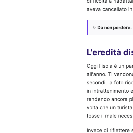
difficoltà a riadat
aveva cancellato in 
✨
Da non perdere:
L'eredità d
Oggi l'isola è un pa
all'anno. Ti vendono
secondi, la foto ri
in intrattenimento 
rendendo ancora più
volta che un turist
fosse il male neces
Invece di rifletter