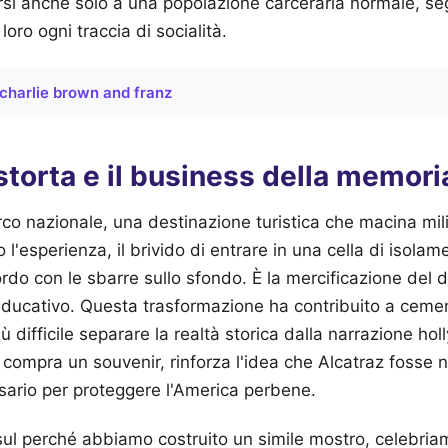
tarsi anche solo a una popolazione carceraria normale, se
loro ogni traccia di socialità.
charlie brown and franz
istorta e il business della memori
rco nazionale, una destinazione turistica che macina milio
 l'esperienza, il brivido di entrare in una cella di isolam
cordo con le sbarre sullo sfondo. È la mercificazione del 
educativo. Questa trasformazione ha contribuito a cement
 difficile separare la realtà storica dalla narrazione ho
a compra un souvenir, rinforza l'idea che Alcatraz fosse 
sario per proteggere l'America perbene.
e sul perché abbiamo costruito un simile mostro, celebria