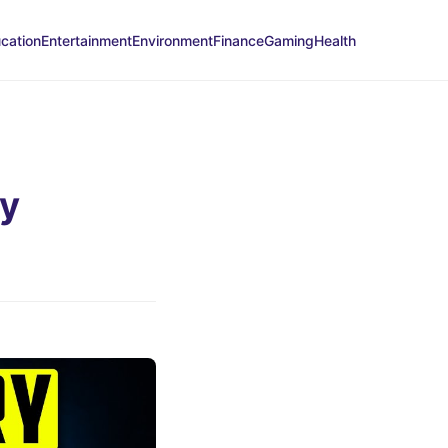
cation
Entertainment
Environment
Finance
Gaming
Health
ry