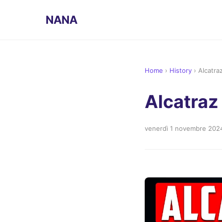
NANA
Home
›
History
›
Alcatra
Alcatraz
venerdì 1 novembre 202