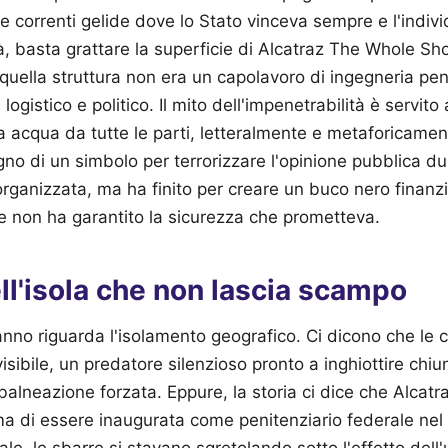
e correnti gelide dove lo Stato vinceva sempre e l'indiv
tà, basta grattare la superficie di Alcatraz The Whole Sh
quella struttura non era un capolavoro di ingegneria pe
logistico e politico. Il mito dell'impenetrabilità è servito
 acqua da tutte le parti, letteralmente e metaforicament
no di un simbolo per terrorizzare l'opinione pubblica dur
organizzata, ma ha finito per creare un buco nero finanz
 e non ha garantito la sicurezza che prometteva.
ll'isola che non lascia scampo
anno riguarda l'isolamento geografico. Ci dicono che le c
isibile, un predatore silenzioso pronto a inghiottire ch
i balneazione forzata. Eppure, la storia ci dice che Alcat
a di essere inaugurata come penitenziario federale nel 
le, le sbarre si stavano sgretolando sotto l'effetto dell'