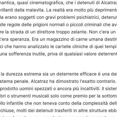
antica, quasi cinematografica, che i detenuti di Alcatraz
brillanti della malavita. La realtà era molto più deprimen
ola erano soggetti con gravi problemi psichiatrici, detenut
le regole delle prigioni normali o piccoli criminali che 
are la strada di un direttore troppo zelante. Non c'era 
 c'era speranza. Era un magazzino di carne umana destin
ci che hanno analizzato le cartelle cliniche di quei tempi
na sofferenza inutile, priva di qualsiasi valore deterren
 la durezza estrema sia un deterrente efficace è una d
istema penale. Alcatraz ha dimostrato l'esatto contrario.
 prodotto uomini spezzati o ancora più incattiviti. Il siste
ibri o strumenti musicali solo come premio per la sottomi
llo infantile che non teneva conto della complessità de
hiuse, molti dei detenuti trasferiti in altre strutture eb