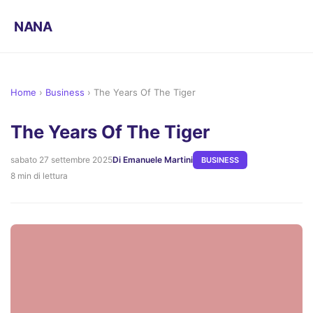
NANA
Home
›
Business
›
The Years Of The Tiger
The Years Of The Tiger
sabato 27 settembre 2025
Di Emanuele Martini
BUSINESS
8 min di lettura