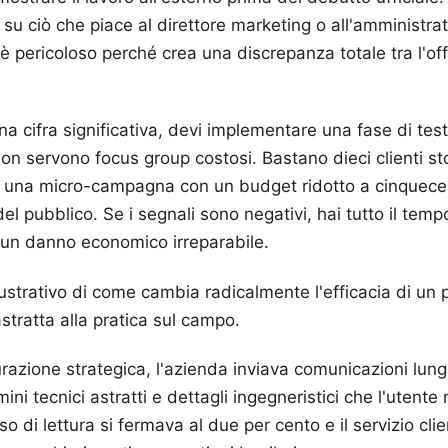
, su ciò che piace al direttore marketing o all'amministra
 pericoloso perché crea una discrepanza totale tra l'o
una cifra significativa, devi implementare una fase di te
 Non servono focus group costosi. Bastano dieci clienti st
o una micro-campagna con un budget ridotto a cinquece
del pubblico. Se i segnali sono negativi, hai tutto il temp
e un danno economico irreparabile.
ustrativo di come cambia radicalmente l'efficacia di un
stratta alla pratica sul campo.
turazione strategica, l'azienda inviava comunicazioni lun
mini tecnici astratti e dettagli ingegneristici che l'uten
so di lettura si fermava al due per cento e il servizio cl