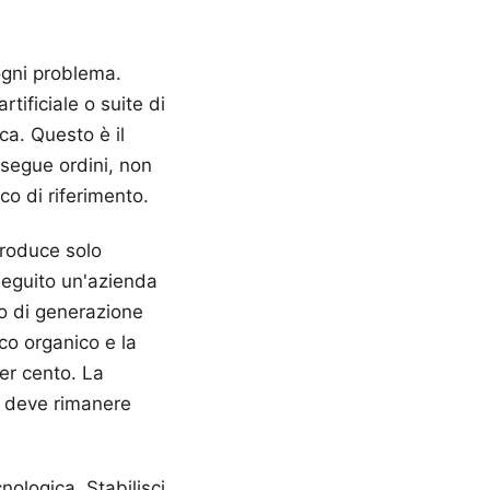
ogni problema.
tificiale o suite di
ca. Questo è il
esegue ordini, non
co di riferimento.
roduce solo
seguito un'azienda
o di generazione
ico organico e la
per cento. La
ca deve rimanere
nologica. Stabilisci