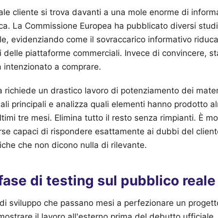
e cliente si trova davanti a una mole enorme di informa
cca. La Commissione Europea ha pubblicato diversi studi 
e, evidenziando come il sovraccarico informativo riduc
ti delle piattaforme commerciali. Invece di convincere, s
a intenzionato a comprare.
a richiede un drastico lavoro di potenziamento dei materi
anali principali e analizza quali elementi hanno prodotto 
timi tre mesi. Elimina tutto il resto senza rimpianti. È mo
rse capaci di rispondere esattamente ai dubbi del client
che che non dicono nulla di rilevante.
 fase di testing sul pubblico reale
i sviluppo che passano mesi a perfezionare un progetto
ostrare il lavoro all'esterno prima del debutto ufficiale