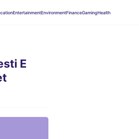
cation
Entertainment
Environment
Finance
Gaming
Health
esti E
et