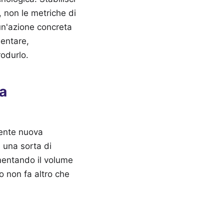
i, non le metriche di
 un'azione concreta
mentare,
odurlo.
a
mente nuova
 una sorta di
mentando il volume
o non fa altro che