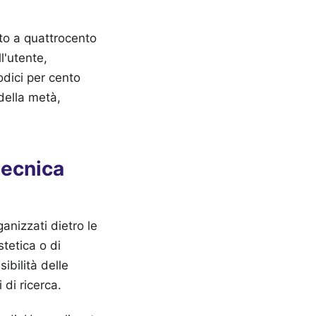
tto a quattrocento
l'utente,
odici per cento
della metà,
tecnica
anizzati dietro le
tetica o di
sibilità delle
 di ricerca.