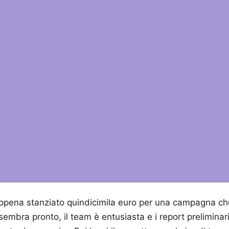
ppena stanziato quindicimila euro per una campagna che 
sembra pronto, il team è entusiasta e i report prelimina