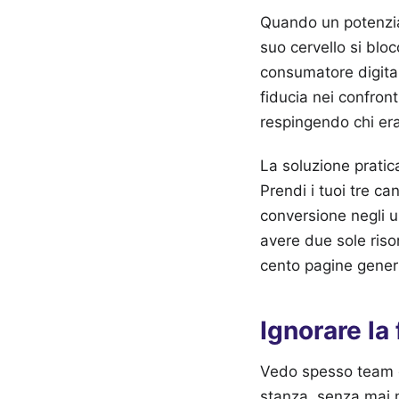
Quando un potenzial
suo cervello si blo
consumatore digital
fiducia nei confron
respingendo chi er
La soluzione pratic
Prendi i tuoi tre c
conversione negli ul
avere due sole riso
cento pagine generi
Ignorare la
Vedo spesso team d
stanza, senza mai m