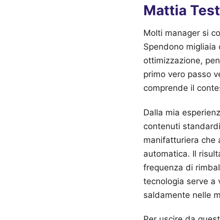
Mattia Test
Molti manager si co
Spendono migliaia di
ottimizzazione, pen
primo vero passo ve
comprende il contes
Dalla mia esperien
contenuti standard
manifatturiera che
automatica. Il risul
frequenza di rimbalz
tecnologia serve a v
saldamente nelle ma
Per uscire da questo