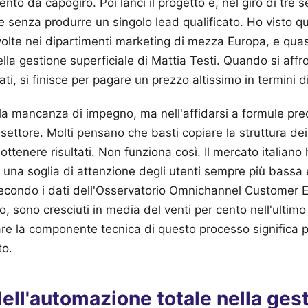
mento da capogiro. Poi lanci il progetto e, nel giro di tre
 senza produrre un singolo lead qualificato. Ho visto 
 volte nei dipartimenti marketing di mezza Europa, e qua
ella gestione superficiale di Mattia Testi. Quando si affr
ti, si finisce per pagare un prezzo altissimo in termini d
lla mancanza di impegno, ma nell'affidarsi a formule pre
 settore. Molti pensano che basti copiare la struttura dei
r ottenere risultati. Non funziona così. Il mercato italian
a una soglia di attenzione degli utenti sempre più bassa e
secondo i dati dell'Osservatorio Omnichannel Customer 
o, sono cresciuti in media del venti per cento nell'ultimo
re la componente tecnica di questo processo significa p
to.
 dell'automazione totale nella ges