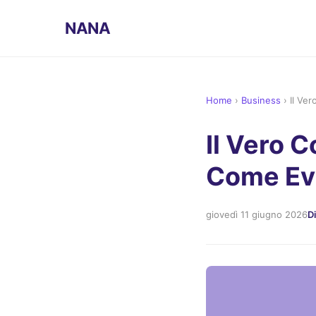
NANA
Home
›
Business
›
Il Ver
Il Vero C
Come Evi
giovedì 11 giugno 2026
D