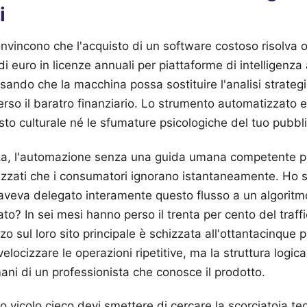
i
nvincono che l'acquisto di un software costoso risolva 
 euro in licenze annuali per piattaforme di intelligenza ar
sando che la macchina possa sostituire l'analisi strategi
rso il baratro finanziario. Lo strumento automatizzato 
to culturale né le sfumature psicologiche del tuo pubbli
za, l'automazione senza una guida umana competente p
izzati che i consumatori ignorano istantaneamente. Ho 
 aveva delegato interamente questo flusso a un algoritm
tato? In sei mesi hanno perso il trenta per cento del traff
o sul loro sito principale è schizzata all'ottantacinque 
elocizzare le operazioni ripetitive, ma la struttura logi
ni di un professionista che conosce il prodotto.
 vicolo cieco devi smettere di cercare la scorciatoia tec