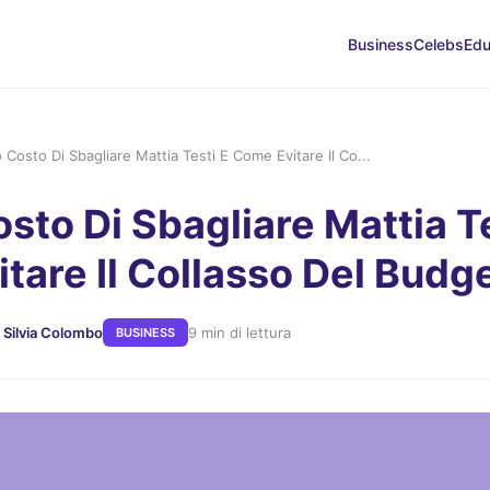
Business
Celebs
Edu
o Costo Di Sbagliare Mattia Testi E Come Evitare Il Co...
osto Di Sbagliare Mattia T
tare Il Collasso Del Budg
i Silvia Colombo
9 min di lettura
BUSINESS