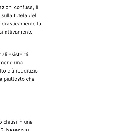
zioni confuse, il
sulla tutela del
a drasticamente la
tai attivamente
ali esistenti.
almeno una
lto più redditizio
e piuttosto che
 chiusi in una
. Si basano su