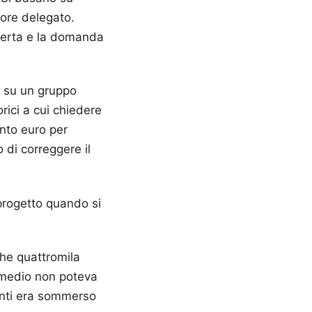
tore delegato.
fferta e la domanda
st su un gruppo
orici a cui chiedere
nto euro per
o di correggere il
 progetto quando si
ghe quattromila
te medio non poteva
ienti era sommerso