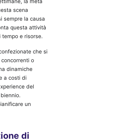
 settimane, la metà
questa scena
si sempre la causa
onta questa attività
i tempo e risorse.
confezionate che si
 concorrenti o
o ha dinamiche
 a costi di
Experience del
 biennio.
ianificare un
tione di