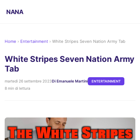
NANA
Home
›
Entertainment
›
White Stripes Seven Nation Army Tab
White Stripes Seven Nation Army
Tab
martedì 26 settembre 2023
Di Emanuele Martini
ENTERTAINMENT
8 min di lettura