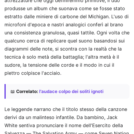
attrezzature che oggi definiremmo primitive, il duo
produsse un album che suonava come se fosse stato
estratto dalle miniere di carbone del Michigan. L'uso di
microfoni d'epoca e nastri analogici conferì al brano
una consistenza granulosa, quasi tattile. Ogni volta che
qualcuno cerca di replicare quel suono basandosi sui
diagrammi delle note, si scontra con la realtà che la
tecnica è solo metà della battaglia; l'altra metà è il
sudore, la tensione delle corde e il modo in cui il
plettro colpisce l'acciaio.
📖
Correlato:
l'audace colpo dei soliti ignoti
Le leggende narrano che il titolo stesso della canzone
derivi da un malinteso infantile. Da bambino, Jack
White sentiva pronunciare il nome dell'Esercito della
Salvezza — The Salvation Army — come Seven Nation