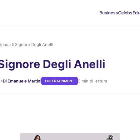
Business
Celebs
Edu
Spada Il Signore Degli Anelli
Signore Degli Anelli
24
Di Emanuele Martini
6 min di lettura
ENTERTAINMENT