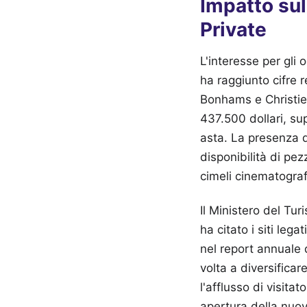
Impatto sul
Private
L'interesse per gli
ha raggiunto cifre 
Bonhams e Christie’
437.500 dollari, sup
asta. La presenza d
disponibilità di pezz
cimeli cinematografi
Il Ministero del Tur
ha citato i siti le
nel report annuale 
volta a diversificar
l'afflusso di visit
apertura della nuo