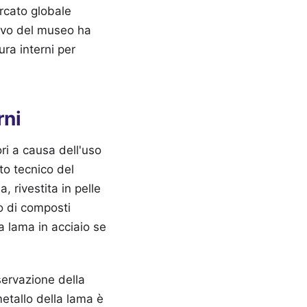
ercato globale
tivo del museo ha
ura interni per
rni
ori a causa dell'uso
rto tecnico del
 rivestita in pelle
io di composti
la lama in acciaio se
ervazione della
metallo della lama è