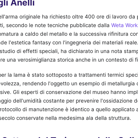
li Anelli
ll'arma originale ha richiesto oltre 400 ore di lavoro da 
ati, secondo le note tecniche pubblicate dalla
Weta Work
matura a caldo del metallo e la successiva rifinitura con 
e l'estetica fantasy con l'ingegneria dei materiali reale
tudio di effetti speciali, ha dichiarato in una nota stamp
ire una verosimiglianza storica anche in un contesto di f
 per la lama è stato sottoposto a trattamenti termici speci
volezza, rendendo l'oggetto un esempio di metallurgi
 visive. Gli esperti di conservazione del museo hanno im
ggio dell'umidità costante per prevenire l'ossidazione de
rotocollo di manutenzione è identico a quello applicato 
 secolo conservate nella medesima ala della struttura.