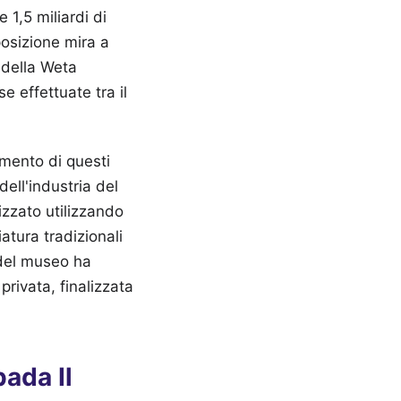
1,5 miliardi di
posizione mira a
 della Weta
e effettuate tra il
imento di questi
ell'industria del
izzato utilizzando
atura tradizionali
e del museo ha
rivata, finalizzata
pada Il