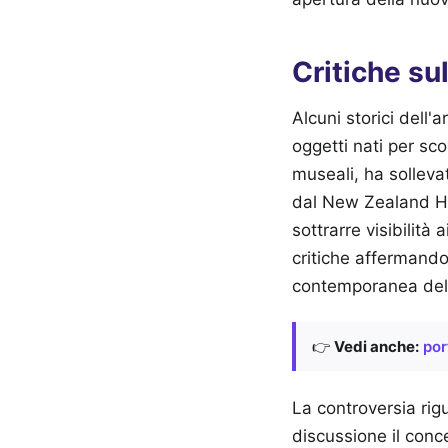
Critiche su
Alcuni storici dell'
oggetti nati per sc
museali, ha sollevat
dal New Zealand He
sottrarre visibilità
critiche affermando 
contemporanea del
👉
Vedi anche:
por
La controversia rig
discussione il conc