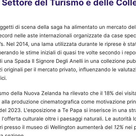
 Settore del Turismo e delle Coll
 oggetti di scena della saga ha alimentato un mercato de
record nelle aste internazionali organizzate da case spe
s. Nel 2014, una lama utilizzata durante le riprese è st
erando le stime iniziali di quasi tre volte secondo i repo
i una Spada Il Signore Degli Anelli in una collezione pub
i originali per il mercato privato, influenzando le valutazi
ci.
ismo della Nuova Zelanda ha rilevato che il 18% dei visita
gati alla produzione cinematografica come motivazione prin
del 2023. L'esposizione a Te Papa si inserisce in una st
e l'offerta culturale oltre i paesaggi naturali. Le autorità
atori presso il museo di Wellington aumenterà del
12%
nei p
va sezione.