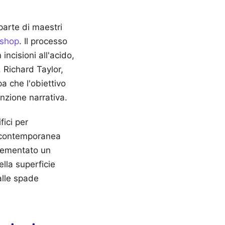
parte di maestri
shop
. Il processo
incisioni all'acido,
. Richard Taylor,
a che l'obiettivo
inzione narrativa.
fici per
a contemporanea
plementato un
lla superficie
alle spade