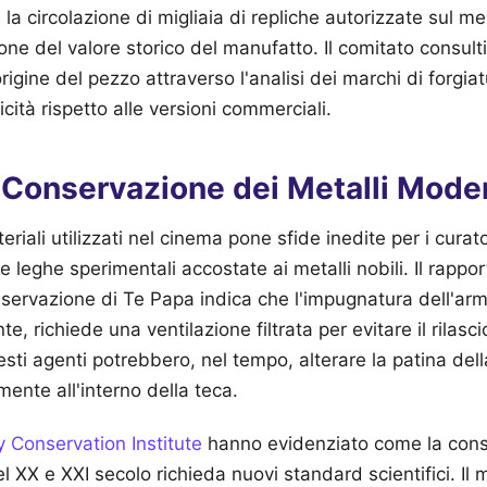
 la circolazione di migliaia di repliche autorizzate sul m
one del valore storico del manufatto. Il comitato consul
origine del pezzo attraverso l'analisi dei marchi di forgiat
ticità rispetto alle versioni commerciali.
 Conservazione dei Metalli Mode
riali utilizzati nel cinema pone sfide inedite per i curat
 e leghe sperimentali accostate ai metalli nobili. Il rappo
servazione di Te Papa indica che l'impugnatura dell'arma,
e, richiede una ventilazione filtrata per evitare il rilasc
uesti agenti potrebbero, nel tempo, alterare la patina del
mente all'interno della teca.
y Conservation Institute
hanno evidenziato come la cons
l XX e XXI secolo richieda nuovi standard scientifici. Il 