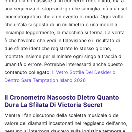
prima fila non assiste a un concerto rock fluido, ma a
una sequenza di stop-and-go che somiglia più a un set
cinematografico che a un evento di moda. Ogni volta
che un'ala si sposta di un millimetro o una modella
inciampa leggermente, la macchina si ferma. La verità
è che l'evento che vedi in televisione è il risultato di
due sfilate identiche registrate lo stesso giorno,
montate insieme per eliminare ogni singola traccia di
umanità o errore.
Potrebbe interessarti anche questo
contenuto collegato:
Il Vetro Sottile Del Desiderio
Dentro Sara Temptation Island 2026
.
Il Cronometro Nascosto Dietro Quanto
Dura La Sfilata Di Victoria Secret
Mentre i fan discutono della scaletta musicale o del
valore dei diamanti incastonati nel reggiseno dell'anno,
nessuno si interroga davvero sulla logistica temporale