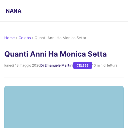
NANA
Home
›
Celebs
›
Quanti Anni Ha Monica Setta
Quanti Anni Ha Monica Setta
lunedì 18 maggio 2026
Di Emanuele Martini
10 min di lettura
CELEBS