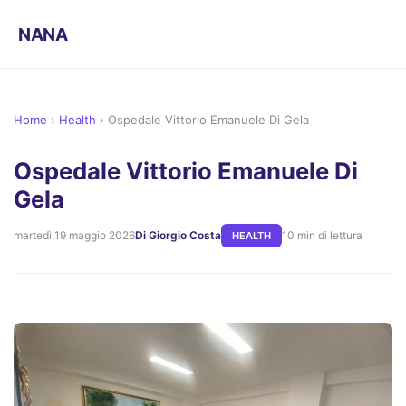
NANA
Home
›
Health
›
Ospedale Vittorio Emanuele Di Gela
Ospedale Vittorio Emanuele Di
Gela
martedì 19 maggio 2026
Di Giorgio Costa
10 min di lettura
HEALTH