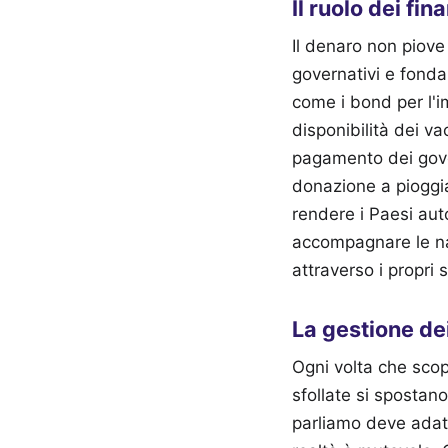
Il ruolo dei fi
Il denaro non piove
governativi e fondaz
come i bond per l'i
disponibilità dei va
pagamento dei gove
donazione a pioggia
rendere i Paesi auto
accompagnare le naz
attraverso i propri s
La gestione dei
Ogni volta che scopp
sfollate si spostano,
parliamo deve adatt