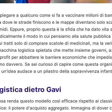
piegare a qualcuno come si fa a vaccinare milioni di bam
ta dove le strade finiscono e le mappe diventano solo s
midi. Eppure, proprio questa è la sfida che ha dato vita 
icalmente il modo in cui pensiamo alla salute pubblica 
 tratti solo di comprare scatole di medicinali, ma la ver
cchina logistica spietata che mette insieme governi, a
profit per abbattere le barriere economiche che impedis
no davvero. Se sei curioso di capire come questa organ
 un'idea audace a un pilastro della sopravvivenza infanti
gistica dietro Gavi
sa renda questo modello così efficace rispetto ai classic
ice: il potere d'acquisto aggregato. Immagina di dover