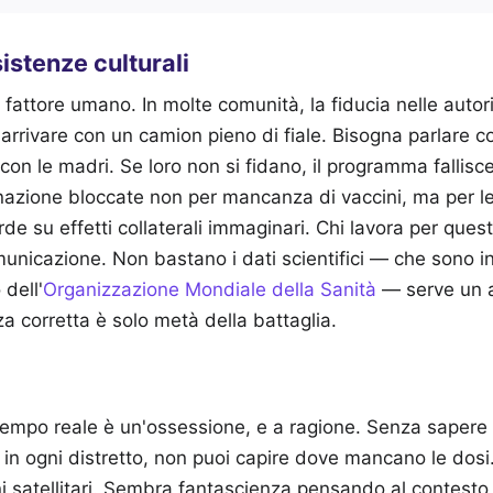
istenze culturali
 fattore umano. In molte comunità, la fiducia nelle autor
rrivare con un camion pieno di fiale. Bisogna parlare con
, con le madri. Se loro non si fidano, il programma fallisc
azione bloccate non per mancanza di vaccini, ma per 
de su effetti collaterali immaginari. Chi lavora per ques
unicazione. Non bastano i dati scientifici — che sono i
 dell'
Organizzazione Mondiale della Sanità
— serve un 
a corretta è solo metà della battaglia.
 tempo reale è un'ossessione, e a ragione. Senza sapere
i in ogni distretto, non puoi capire dove mancano le dosi
i satellitari. Sembra fantascienza pensando al contesto