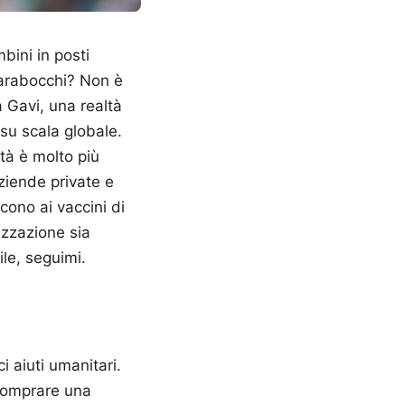
bini in posti
carabocchi? Non è
a Gavi, una realtà
su scala globale.
ità è molto più
ziende private e
cono ai vaccini di
izzazione sia
le, seguimi.
i aiuti umanitari.
 comprare una