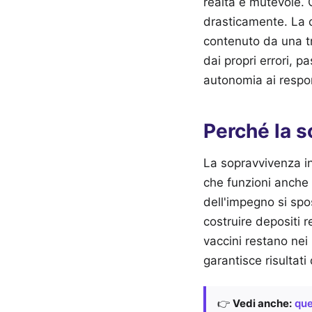
realtà è mutevole. 
drasticamente. La c
contenuto da una t
dai propri errori, 
autonomia ai respon
Perché la so
La sopravvivenza in
che funzioni anche 
dell'impegno si spos
costruire depositi re
vaccini restano nei
garantisce risultati 
👉
Vedi anche:
que