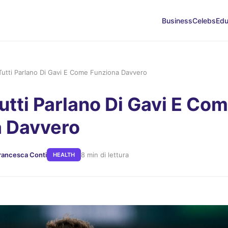
Business
Celebs
Edu
Tutti Parlano Di Gavi E Come Funziona Davvero
utti Parlano Di Gavi E Co
a Davvero
Francesca Conti
8 min di lettura
HEALTH