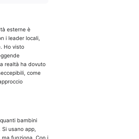
ità esterne è
 i leader locali,
e. Ho visto
leggende
ta realtà ha dovuto
neccepibili, come
approccio
 quanti bambini
. Si usano app,
, ma funziona. Con i