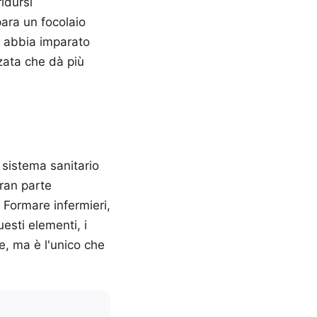
idursi
ara un focolaio
e abbia imparato
zata che dà più
 sistema sanitario
gran parte
. Formare infermieri,
uesti elementi, i
e, ma è l'unico che