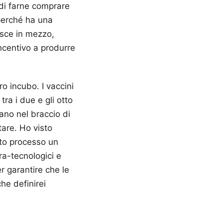
 di farne comprare
 perché ha una
isce in mezzo,
ncentivo a produrre
ro incubo. I vaccini
ra i due e gli otto
ano nel braccio di
tare. Ho visto
to processo un
tra-tecnologici e
r garantire che le
che definirei