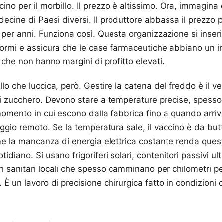
cino per il morbillo. Il prezzo è altissimo. Ora, immagina
 decine di Paesi diversi. Il produttore abbassa il prezzo
er anni. Funziona così. Questa organizzazione si inser
ormi e assicura che le case farmaceutiche abbiano un i
 che non hanno margini di profitto elevati.
lo che luccica, però. Gestire la catena del freddo è il ve
 zucchero. Devono stare a temperature precise, spesso t
momento in cui escono dalla fabbrica fino a quando arriv
aggio remoto. Se la temperatura sale, il vaccino è da but
 la mancanza di energia elettrica costante renda ques
idiano. Si usano frigoriferi solari, contenitori passivi ul
ri sanitari locali che spesso camminano per chilometri pe
. È un lavoro di precisione chirurgica fatto in condizioni 