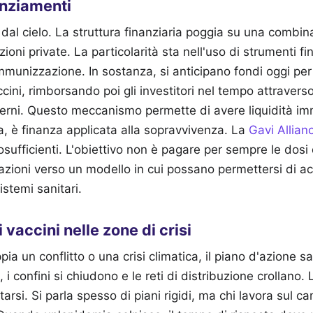
nanziamenti
 dal cielo. La struttura finanziaria poggia su una combina
ioni private. La particolarità sta nell'uso di strumenti fin
mmunizzazione. In sostanza, si anticipano fondi oggi per 
ccini, rimborsando poi gli investitori nel tempo attraver
rni. Questo meccanismo permette di avere liquidità i
, è finanza applicata alla sopravvivenza. La
Gavi Allian
sufficienti. L'obiettivo non è pagare per sempre le dosi d
ioni verso un modello in cui possano permettersi di acq
istemi sanitari.
 vaccini nelle zone di crisi
ia un conflitto o una crisi climatica, il piano d'azione s
 i confini si chiudono e le reti di distribuzione crollano. L'
arsi. Si parla spesso di piani rigidi, ma chi lavora sul c