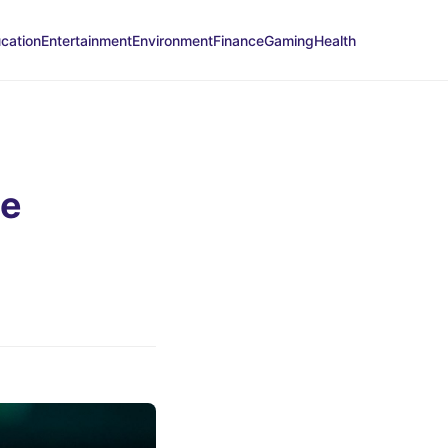
cation
Entertainment
Environment
Finance
Gaming
Health
me