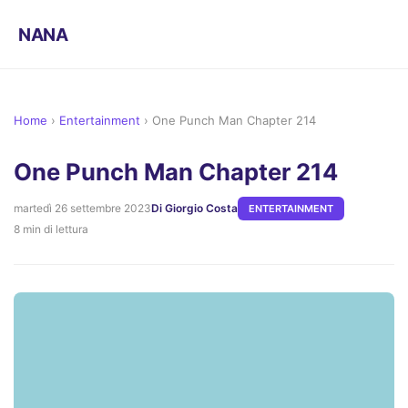
NANA
Home
›
Entertainment
›
One Punch Man Chapter 214
One Punch Man Chapter 214
martedì 26 settembre 2023
Di Giorgio Costa
ENTERTAINMENT
8 min di lettura