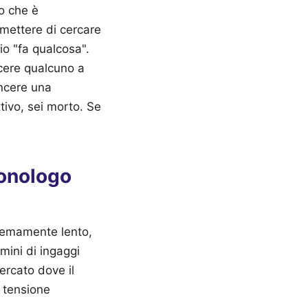
o che è
smettere di cercare
io "fa qualcosa".
ncere qualcuno a
incere una
tivo, sei morto. Se
Monologo
tremamente lento,
rmini di ingaggi
ercato dove il
a tensione