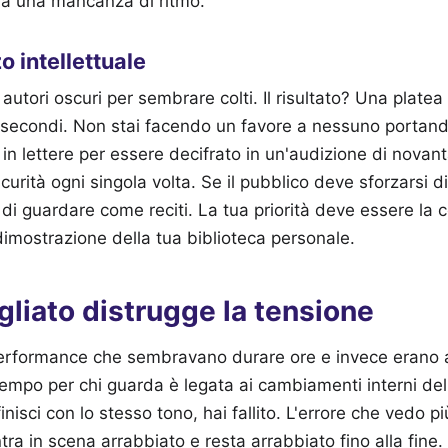
da una mancanza di ritmo.
o intellettuale
utori oscuri per sembrare colti. Il risultato? Una platea 
i secondi. Non stai facendo un favore a nessuno portan
 in lettere per essere decifrato in un'audizione di novan
curità ogni singola volta. Se il pubblico deve sforzarsi di
di guardare come reciti. La tua priorità deve essere la
imostrazione della tua biblioteca personale.
agliato distrugge la tensione
erformance che sembravano durare ore e invece erano 
empo per chi guarda è legata ai cambiamenti interni de
finisci con lo stesso tono, hai fallito. L'errore che vedo p
ntra in scena arrabbiato e resta arrabbiato fino alla fine.