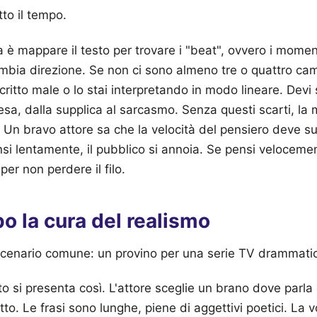
tto il tempo.
 è mappare il testo per trovare i "beat", ovvero i momenti
bia direzione. Se non ci sono almeno tre o quattro camb
scritto male o lo stai interpretando in modo lineare. Dev
fesa, dalla supplica al sarcasmo. Senza questi scarti, la 
. Un bravo attore sa che la velocità del pensiero deve su
nsi lentamente, il pubblico si annoia. Se pensi velocemen
per non perdere il filo.
o la cura del realismo
enario comune: un provino per una serie TV drammati
to si presenta così. L'attore sceglie un brano dove parla 
itto. Le frasi sono lunghe, piene di aggettivi poetici. La