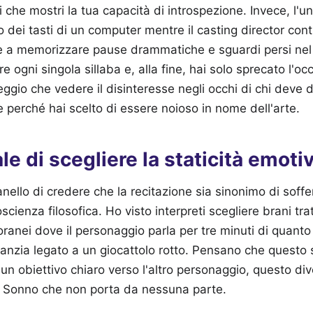
che mostri la tua capacità di introspezione. Invece, l'un
o dei tasti di un computer mentre il casting director contr
e a memorizzare pause drammatiche e sguardi persi nel
e ogni singola sillaba e, alla fine, hai solo sprecato l'oc
ggio che vedere il disinteresse negli occhi di chi deve d
e perché hai scelto di essere noioso in nome dell'arte.
ale di scegliere la staticità emoti
anello di credere che la recitazione sia sinonimo di soff
oscienza filosofica. Ho visto interpreti scegliere brani trat
nei dove il personaggio parla per tre minuti di quanto s
nfanzia legato a un giocattolo rotto. Pensano che questo 
 un obiettivo chiaro verso l'altro personaggio, questo d
 Sonno che non porta da nessuna parte.