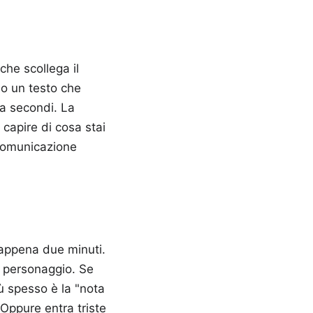
che scollega il
do un testo che
ta secondi. La
 capire di cosa stai
 comunicazione
appena due minuti.
l personaggio. Se
iù spesso è la "nota
 Oppure entra triste