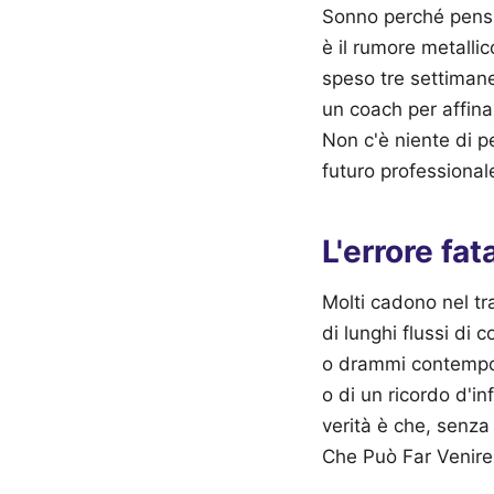
Sonno perché pensi 
è il rumore metallic
speso tre settiman
un coach per affinar
Non c'è niente di pe
futuro professional
L'errore fat
Molti cadono nel tr
di lunghi flussi di c
o drammi contempora
o di un ricordo d'i
verità è che, senza
Che Può Far Venire