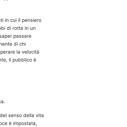
 in cui il pensiero
i di rotta in un
i saper passare
mente di chi
perare la velocità
te, il pubblico è
ca.
del senso della vita
 voce è impostata,