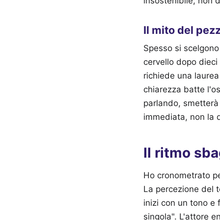
insostenibile, non 
Il mito del pezz
Spesso si scelgono a
cervello dopo diec
richiede una laurea
chiarezza batte l'os
parlando, smetterà 
immediata, non la d
Il ritmo sb
Ho cronometrato p
La percezione del t
inizi con un tono e 
singola". L'attore e