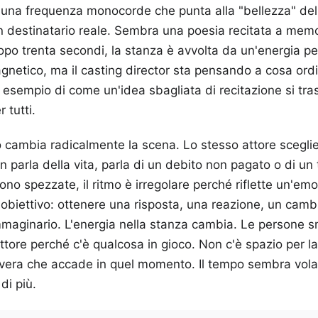
 una frequenza monocorde che punta alla "bellezza" del
n destinatario reale. Sembra una poesia recitata a mem
Dopo trenta secondi, la stanza è avvolta da un'energia pe
netico, ma il casting director sta pensando a cosa ord
o esempio di come un'idea sbagliata di recitazione si tra
 tutti.
to cambia radicalmente la scena. Lo stesso attore scegl
Non parla della vita, parla di un debito non pagato o di 
ono spezzate, il ritmo è irregolare perché riflette un'em
 obiettivo: ottenere una risposta, una reazione, un cam
immaginario. L'energia nella stanza cambia. Le persone s
ttore perché c'è qualcosa in gioco. Non c'è spazio per la
a vera che accade in quel momento. Il tempo sembra volare
di più.