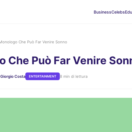
Business
Celebs
Edu
Monologo Che Può Far Venire Sonno
 Che Può Far Venire Son
 Giorgio Costa
8 min di lettura
ENTERTAINMENT