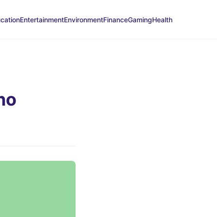
cation
Entertainment
Environment
Finance
Gaming
Health
no