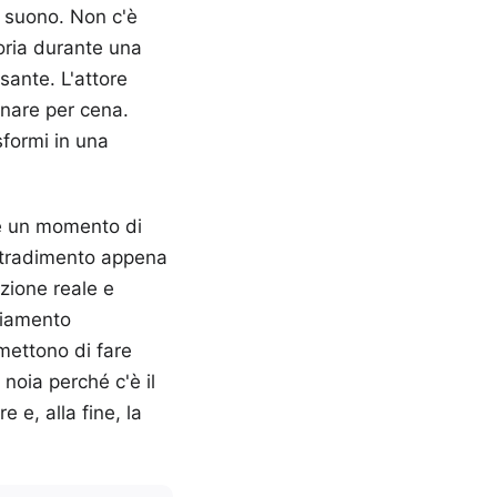
 suono. Non c'è
oria durante una
sante. L'attore
inare per cena.
sformi in una
ie un momento di
un tradimento appena
ozione reale e
biamento
mettono di fare
 noia perché c'è il
 e, alla fine, la