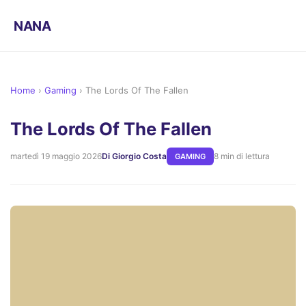
NANA
Home
›
Gaming
›
The Lords Of The Fallen
The Lords Of The Fallen
martedì 19 maggio 2026
Di Giorgio Costa
8 min di lettura
GAMING