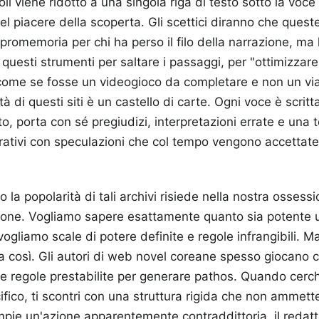
li viene ridotto a una singola riga di testo sotto la voce
del piacere della scoperta. Gli scettici diranno che ques
romemoria per chi ha perso il filo della narrazione, ma l
 questi strumenti per saltare i passaggi, per "ottimizzare
 come se fosse un videogioco da completare e non un via
tà di questi siti è un castello di carte. Ogni voce è scrit
, porta con sé pregiudizi, interpretazioni errate e una
rrativi con speculazioni che col tempo vengono accettate
o la popolarità di tali archivi risiede nella nostra osse
zione. Vogliamo sapere esattamente quanto sia potente
 vogliamo scale di potere definite e regole infrangibili. Ma
a così. Gli autori di web novel coreane spesso giocano co
lle regole prestabilite per generare pathos. Quando cerch
ico, ti scontri con una struttura rigida che non ammette
pie un'azione apparentemente contraddittoria, il redatt