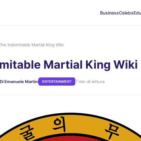
Business
Celebs
Edu
The Indomitable Martial King Wiki
mitable Martial King Wiki
Di Emanuele Martini
7 min di lettura
ENTERTAINMENT