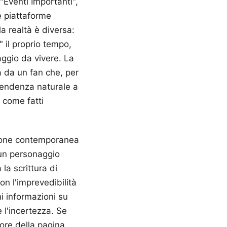
 "Eventi Importanti",
te piattaforme
a realtà è diversa:
" il proprio tempo,
ggio da vivere. La
ta da un fan che, per
 tendenza naturale a
 come fatti
ssione contemporanea
 un personaggio
 la scrittura di
n l'imprevedibilità
i informazioni su
 l'incertezza. Se
ore della pagina