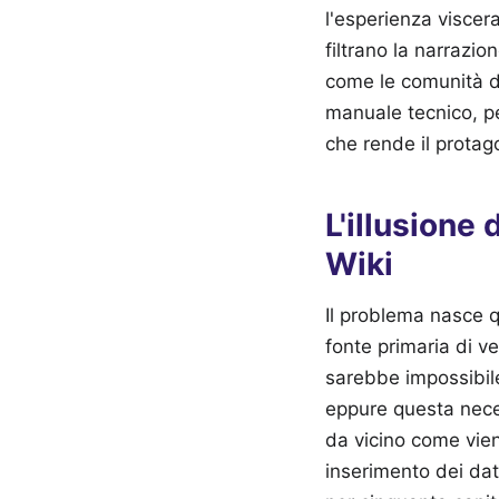
l'esperienza viscera
filtrano la narrazi
come le comunità di
manuale tecnico, pe
che rende il protag
L'illusione
Wiki
Il problema nasce q
fonte primaria di v
sarebbe impossibile 
eppure questa neces
da vicino come viene
inserimento dei dat