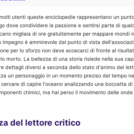
olti utenti queste enciclopedie rappresentano un punto 
go dove condividere la passione e sentirsi parte di qual
dicano migliaia di ore gratuitamente per mappare mondi 
 impegno è ammirevole dal punto di vista dell'associazi
one per lo sforzo non deve accecarci di fronte al risulta
vio morto. La bellezza di una storia risiede nella sua ca
rire dettagli diversi a seconda dello stato d'animo del le
llizza un personaggio in un momento preciso del tempo n
cercare di capire l'oceano analizzando una boccetta di 
componenti chimici, ma hai perso il movimento delle onde 
a del lettore critico