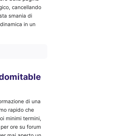
ogico, cancellando
esta smania di
 dinamica in un
ndomitable
formazione di una
umo rapido che
oi minimi termini,
e per ore su forum
ver mai aperto un