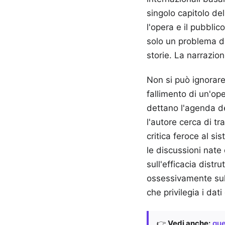
singolo capitolo del
l'opera e il pubbli
solo un problema di
storie. La narrazio
Non si può ignorare
fallimento di un'ope
dettano l'agenda de
l'autore cerca di t
critica feroce al si
le discussioni nate
sull'efficacia distr
ossessivamente sul 
che privilegia i dati
👉
Vedi anche:
que