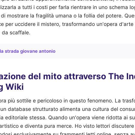
izzarla a tutti i costi per farla rientrare in uno schema l
e di mostrare la fragilità umana o la follia del potere. Qu
sce per uccidere il mistero, trasformando un'opera d'arte
 da scaffale.
la strada giovane antonio
azione del mito attraverso The I
g Wiki
ra più sottile e pericoloso in questo fenomeno. La tras
n un database strutturato alimenta una cultura del cons
ia editoriale stessa. Quando un'opera viene ridotta ai su
artistico e diventa pura merce. Ho visto lettori discuter
ndosi esclusivamente su frammenti letti online, senza a