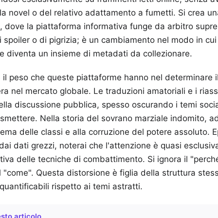
la novel o del relativo adattamento a fumetti. Si crea un
co, dove la piattaforma informativa funge da arbitro sup
 spoiler o di pigrizia; è un cambiamento nel modo in cu
ne diventa un insieme di metadati da collezionare.
 il peso che queste piattaforme hanno nel determinare il
ra nel mercato globale. Le traduzioni amatoriali e i riass
lla discussione pubblica, spesso oscurando i temi sociali
rasmettere. Nella storia del sovrano marziale indomito, 
stema delle classi e alla corruzione del potere assoluto. 
 dai dati grezzi, noterai che l'attenzione è quasi esclusi
uttiva delle tecniche di combattimento. Si ignora il "perc
"come". Questa distorsione è figlia della struttura ste
 quantificabili rispetto ai temi astratti.
sto articolo