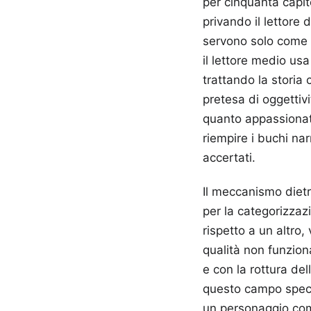
per cinquanta capito
privando il lettore 
servono solo come p
il lettore medio usa
trattando la storia
pretesa di oggettivi
quanto appassionato
riempire i buchi na
accertati.
Il meccanismo dietr
per la categorizza
rispetto a un altro,
qualità non funzion
e con la rottura de
questo campo specif
un personaggio com