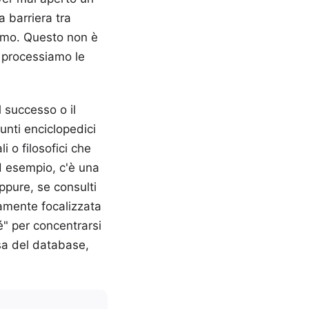
a barriera tra
remo. Questo non è
i processiamo le
 successo o il
unti enciclopedici
 o filosofici che
ad esempio, c'è una
Eppure, se consulti
vamente focalizzata
hé" per concentrarsi
ssa del database,