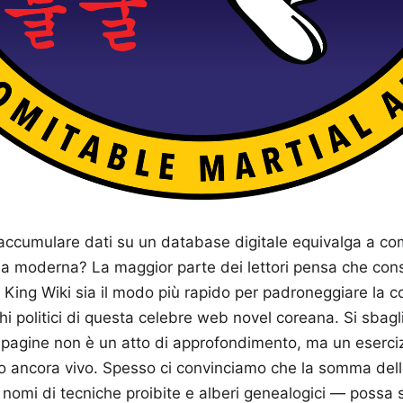
accumulare dati su un database digitale equivalga a c
ria moderna? La maggior parte dei lettori pensa che con
 King Wiki sia il modo più rapido per padroneggiare la 
ighi politici di questa celebre web novel coreana. Si sbag
 pagine non è un atto di approfondimento, ma un esercizi
po ancora vivo. Spesso ci convinciamo che la somma dell
, nomi di tecniche proibite e alberi genealogici — possa s