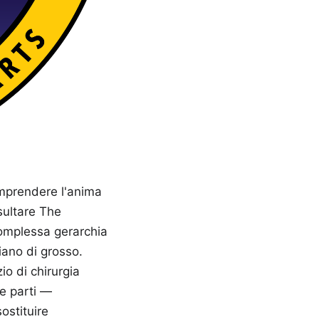
omprendere l'anima
sultare The
complessa gerarchia
liano di grosso.
o di chirurgia
e parti —
ostituire