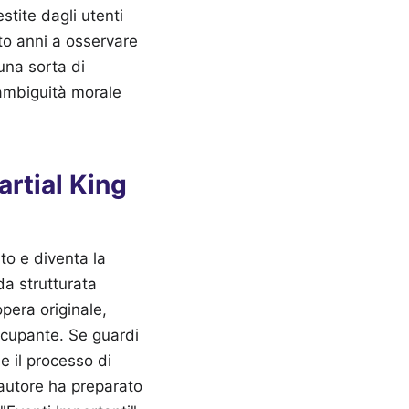
stite dagli utenti
to anni a osservare
una sorta di
'ambiguità morale
artial King
to e diventa la
da strutturata
opera originale,
ccupante. Se guardi
e il processo di
'autore ha preparato