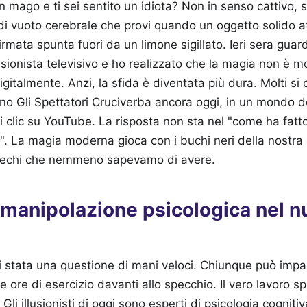
 mago e ti sei sentito un idiota? Non in senso cattivo, si
i vuoto cerebrale che provi quando un oggetto solido a
rmata spunta fuori da un limone sigillato. Ieri sera gua
lusionista televisivo e ho realizzato che la magia non è m
gitalmente. Anzi, la sfida è diventata più dura. Molti si
no Gli Spettatori Cruciverba ancora oggi, in un mondo 
 clic su YouTube. La risposta non sta nel "come ha fatt
. La magia moderna gioca con i buchi neri della nostra 
ciechi che nemmeno sapevamo di avere.
a manipolazione psicologica nel 
stata una questione di mani veloci. Chiunque può impar
ore di esercizio davanti allo specchio. Il vero lavoro s
 Gli illusionisti di oggi sono esperti di psicologia cognit