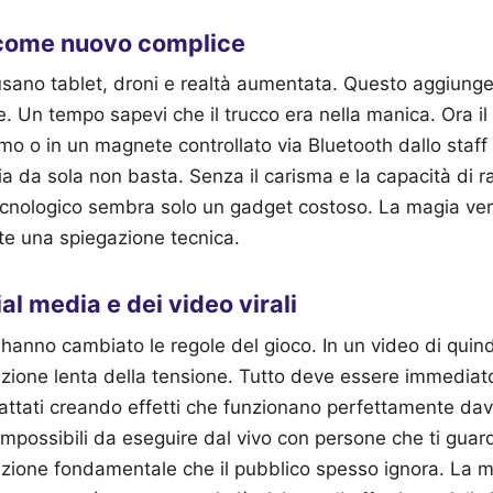
 come nuovo complice
ti usano tablet, droni e realtà aumentata. Questo aggiunge
 Un tempo sapevi che il trucco era nella manica. Ora il
mo o in un magnete controllato via Bluetooth dallo staff 
ia da sola non basta. Senza il carisma e la capacità di 
 tecnologico sembra solo un gadget costoso. La magia v
te una spiegazione tecnica.
ial media e dei video virali
hanno cambiato le regole del gioco. In un video di quind
uzione lenta della tensione. Tutto deve essere immediato.
ttati creando effetti che funzionano perfettamente dav
possibili da eseguire dal vivo con persone che ti guar
nzione fondamentale che il pubblico spesso ignora. La 