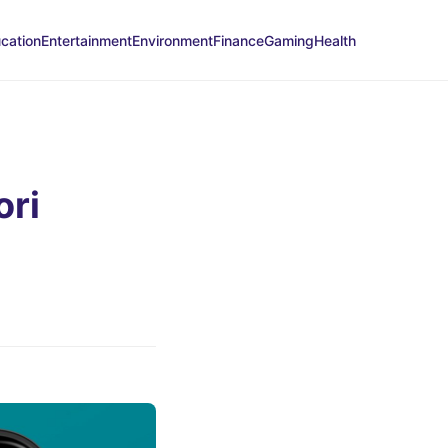
cation
Entertainment
Environment
Finance
Gaming
Health
ori