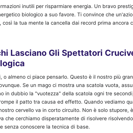
nformazioni inutili per risparmiare energia. Un bravo presti
ergetico biologico a suo favore. Ti convince che un'azio
, così la tua mente la cancella dai record prima ancora 
chi Lasciano Gli Spettatori Cruci
 logica
i, o almeno ci piace pensarlo. Questo è il nostro più gr
vunque. Se un mago ci mostra una scatola vuota, ass
o in dubbio la "vuotezza" della scatola ogni tre second
rompe il patto tra causa ed effetto. Quando vediamo qu
il nostro cervello va in corto circuito. Non è solo stupore,
va che cerchiamo disperatamente di risolvere risolvendo
e senza conoscere la tecnica di base.