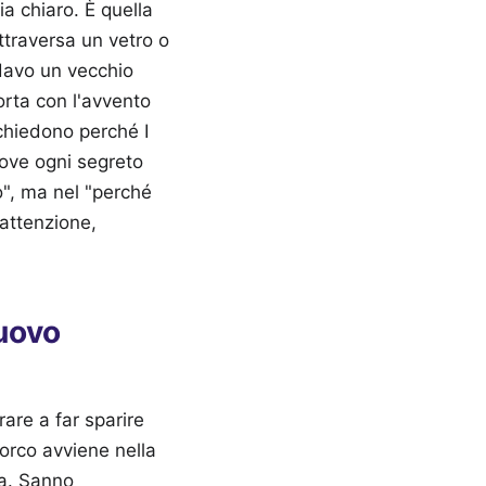
a chiaro. È quella
ttraversa un vetro o
rdavo un vecchio
orta con l'avvento
 chiedono perché I
dove ogni segreto
o", ma nel "perché
attenzione,
nuovo
are a far sparire
porco avviene nella
iva. Sanno