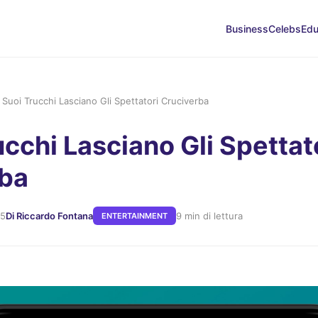
Business
Celebs
Edu
I Suoi Trucchi Lasciano Gli Spettatori Cruciverba
ucchi Lasciano Gli Spettat
rba
25
Di Riccardo Fontana
9 min di lettura
ENTERTAINMENT