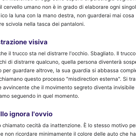
l cervello umano non è in grado di elaborare ogni singol
ndico la luna con la mano destra, non guarderai mai cosa
e scivola nella tasca dei pantaloni.
istrazione visiva
e il trucco sta nel distrarre l'occhio. Sbagliato. Il trucco
rchi di distrarre qualcuno, quella persona diventerà sosp
o per guardare altrove, la sua guardia si abbassa compl
 chiamano questo processo "misdirection esterna". Si tra
 avvincente che il movimento segreto diventa invisibile 
stiamo seguendo in quel momento.
llo ignora l'ovvio
chiamato cecità da inattenzione. È lo stesso motivo per
i e non ricordare minimamente il colore delle auto che hai