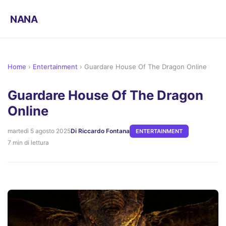
NANA
Home
›
Entertainment
›
Guardare House Of The Dragon Online
Guardare House Of The Dragon
Online
martedì 5 agosto 2025
Di Riccardo Fontana
ENTERTAINMENT
7 min di lettura