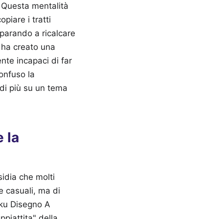
 Questa mentalità
piare i tratti
mparando a ricalcare
a ha creato una
nte incapaci di far
onfuso la
di più su un tema
 la
sidia che molti
e casuali, ma di
oku Disegno A
ppiattita" della