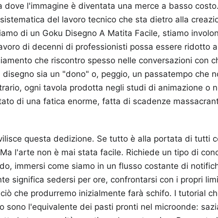
a dove l'immagine è diventata una merce a basso costo
sistematica del lavoro tecnico che sta dietro alla creazi
liamo di un Goku Disegno A Matita Facile, stiamo involo
avoro di decenni di professionisti possa essere ridotto 
giamento che riscontro spesso nelle conversazioni con c
 il disegno sia un "dono" o, peggio, un passatempo che n
ntrario, ogni tavola prodotta negli studi di animazione o n
ultato di una fatica enorme, fatta di scadenze massacran
vilisce questa dedizione. Se tutto è alla portata di tutti c
. Ma l'arte non è mai stata facile. Richiede un tipo di co
o, immersi come siamo in un flusso costante di notifich
 significa sedersi per ore, confrontarsi con i propri lim
 ciò che produrremo inizialmente farà schifo. I tutorial 
 sono l'equivalente dei pasti pronti nel microonde: sa