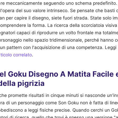
care meccanicamente seguendo uno schema predefinito.
l'opera del suo valore intrinseco. Se pensate che basti co
an per capire il disegno, siete fuori strada. State solo i
omprendere la forma. La ricerca della scorciatoia visiv
gnatori capaci di riprodurre un volto frontale ma totalme
ersonaggio nello spazio tridimensionale, perché hanno c
un pattern con l'acquisizione di una competenza.
Leggi 
ticolo correlato
.
el Goku Disegno A Matita Facile e
ella pigrizia
 che promette risultati in cinque minuti si nasconde un'in
ura di un personaggio come Son Goku non è fatta di line
obbediscono a leggi fisiche precise. Quando cerchi un G
tori di ricerca, quello che trovi è spesso una versione "a