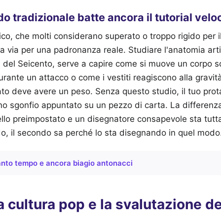
o tradizionale batte ancora il tutorial velo
o, che molti considerano superato o troppo rigido per i
ica via per una padronanza reale. Studiare l'anatomia art
ri del Seicento, serve a capire come si muove un corpo s
durante un attacco o come i vestiti reagiscono alla gravi
ato deve avere un peso. Senza questo studio, il tuo pr
o sgonfio appuntato su un pezzo di carta. La differenza
o preimpostato e un disegnatore consapevole sta tutta 
o, il secondo sa perché lo sta disegnando in quel modo
nto tempo e ancora biagio antonacci
la cultura pop e la svalutazione d