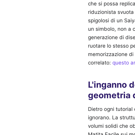
che si possa repli
riduzionista svuota 
spigolosi di un Saiy
un simbolo, non a c
generazione di dise
ruotare lo stesso p
memorizzazione di 
correlato:
questo ar
L'inganno d
geometria d
Dietro ogni tutorial
ignorano. La strutt
volumi solidi che 
Matita Facile sui mo