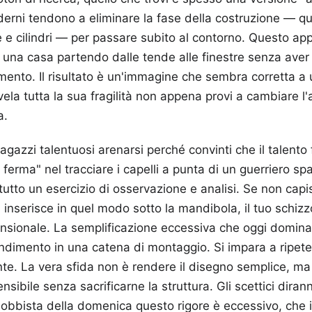
moderni tendono a eliminare la fase della costruzione — q
re e cilindri — per passare subito al contorno. Questo a
e una casa partendo dalle tende alle finestre senza aver 
ento. Il risultato è un'immagine che sembra corretta a
vela tutta la sua fragilità non appena provi a cambiare l
a.
ragazzi talentuosi arenarsi perché convinti che il talento
erma" nel tracciare i capelli a punta di un guerriero spaz
utto un esercizio di osservazione e analisi. Se non capis
i inserisce in quel modo sotto la mandibola, il tuo schiz
nsionale. La semplificazione eccessiva che oggi domina
ndimento in una catena di montaggio. Si impara a ripete
e. La vera sfida non è rendere il disegno semplice, ma
sibile senza sacrificarne la struttura. Gli scettici dira
obbista della domenica questo rigore è eccessivo, che 