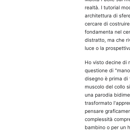
realtà. I tutorial 
architettura di sfe
cercare di costruir
fondamenta nel cem
distratto, ma che ri
luce o la prospettiv
Ho visto decine di 
questione di "mano f
disegno è prima di t
muscolo del collo s
una parodia bidime
trasformato l'appre
pensare graficament
complessità compren
bambino o per un h