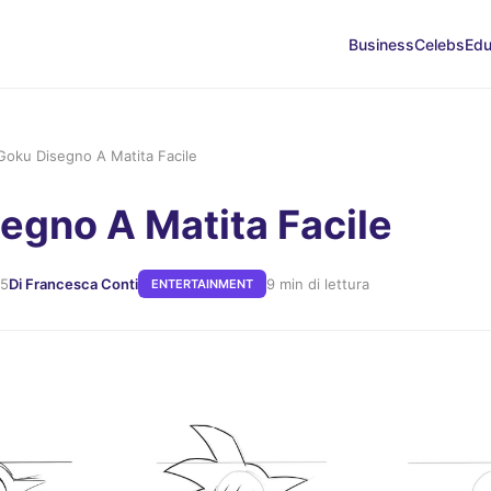
Business
Celebs
Edu
Goku Disegno A Matita Facile
egno A Matita Facile
25
Di Francesca Conti
9 min di lettura
ENTERTAINMENT