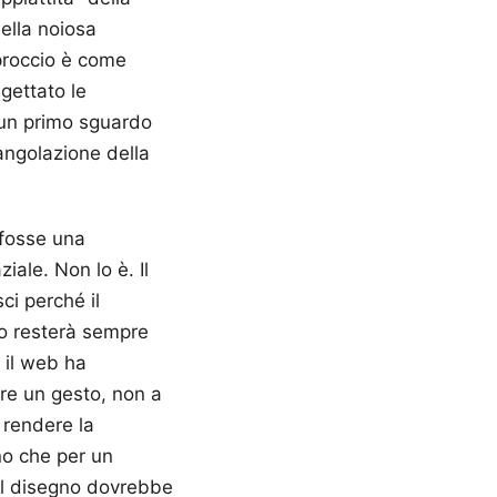
uella noiosa
pproccio è come
gettato le
 un primo sguardo
'angolazione della
 fosse una
iale. Non lo è. Il
ci perché il
zo resterà sempre
 il web ha
re un gesto, non a
 rendere la
nno che per un
il disegno dovrebbe