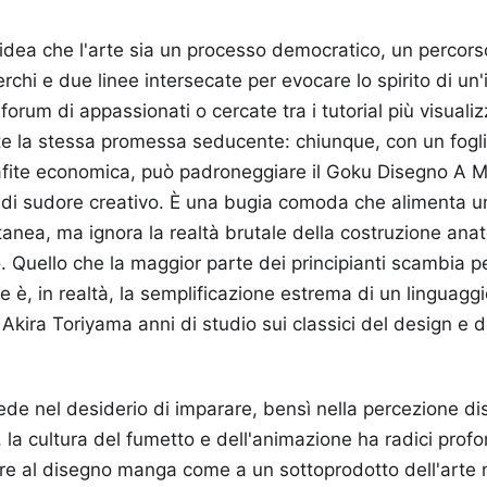
idea che l'arte sia un processo democratico, un percors
rchi e due linee intersecate per evocare lo spirito di un
 forum di appassionati o cercate tra i tutorial più visualiz
te la stessa promessa seducente: chiunque, con un fogl
afite economica, può padroneggiare il Goku Disegno A M
di sudore creativo. È una bugia comoda che alimenta un
ntanea, ma ignora la realtà brutale della costruzione ana
 Quello che la maggior parte dei principianti scambia p
e è, in realtà, la semplificazione estrema di un linguagg
 Akira Toriyama anni di studio sui classici del design e
iede nel desiderio di imparare, bensì nella percezione d
lia, la cultura del fumetto e dell'animazione ha radici pro
re al disegno manga come a un sottoprodotto dell'arte