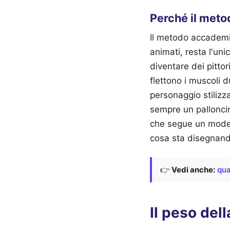
Perché il metod
Il metodo accademic
animati, resta l'un
diventare dei pitto
flettono i muscoli 
personaggio stilizz
sempre un palloncin
che segue un modell
cosa sta disegnand
👉
Vedi anche:
qua
Il peso del