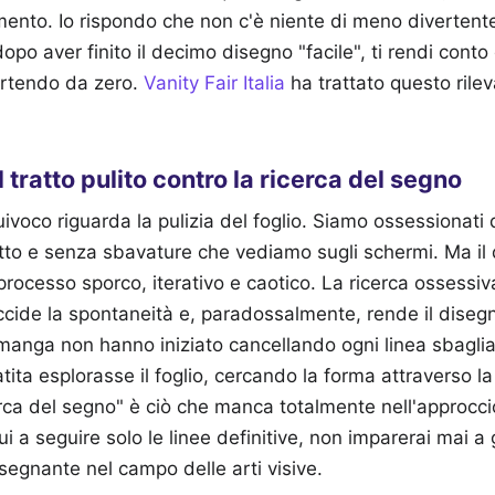
mento. Io rispondo che non c'è niente di meno divertente
opo aver finito il decimo disegno "facile", ti rendi conto
partendo da zero.
Vanity Fair Italia
ha trattato questo rile
l tratto pulito contro la ricerca del segno
voco riguarda la pulizia del foglio. Siamo ossessionati da
etto e senza sbavature che vediamo sugli schermi. Ma il 
processo sporco, iterativo e caotico. La ricerca ossessiva
ide la spontaneità e, paradossalmente, rende il disegno p
manga non hanno iniziato cancellando ogni linea sbaglia
tita esplorasse il foglio, cercando la forma attraverso l
rca del segno" è ciò che manca totalmente nell'approcci
i a seguire solo le linee definitive, non imparerai mai a g
nsegnante nel campo delle arti visive.