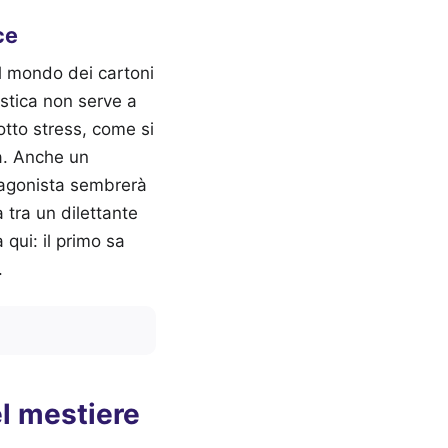
ce
l mondo dei cartoni
istica non serve a
otto stress, come si
tà. Anche un
otagonista sembrerà
 tra un dilettante
qui: il primo sa
.
el mestiere