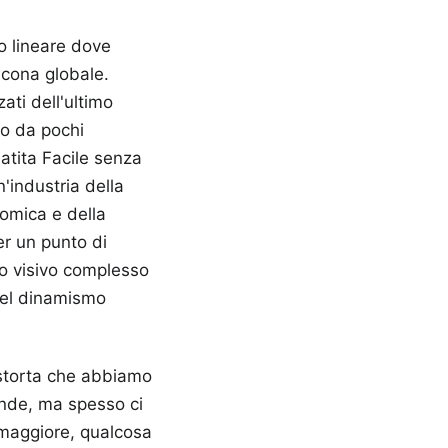
o lineare dove
'icona globale.
zati dell'ultimo
io da pochi
atita Facile senza
'industria della
tomica e della
er un punto di
io visivo complesso
 del dinamismo
istorta che abbiamo
fonde, ma spesso ci
 maggiore, qualcosa