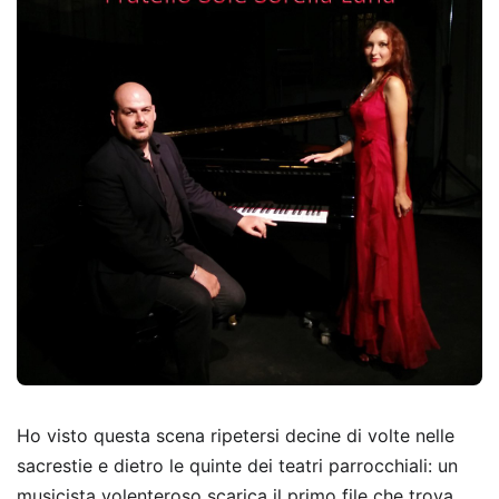
Ho visto questa scena ripetersi decine di volte nelle
sacrestie e dietro le quinte dei teatri parrocchiali: un
musicista volenteroso scarica il primo file che trova