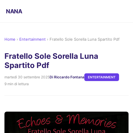
NANA
Home
›
Entertainment
›
Fratello Sole Sorella Luna Spartito Pdf
Fratello Sole Sorella Luna
Spartito Pdf
martedì 30 settembre 2025
Di Riccardo Fontana
ENTERTAINMENT
9 min di lettura