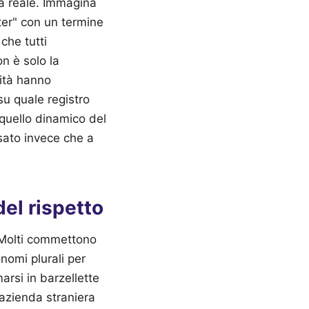
ta reale. Immagina
uter" con un termine
che tutti
on è solo la
lità hanno
u quale registro
quello dinamico del
sato invece che a
del rispetto
a. Molti commettono
onomi plurali per
marsi in barzellette
'azienda straniera