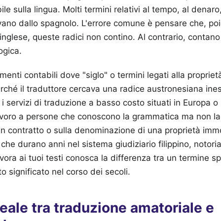
le sulla lingua. Molti termini relativi al tempo, al denaro,
rivano dallo spagnolo. L'errore comune è pensare che, poi
inglese, queste radici non contino. Al contrario, contano
ogica.
nti contabili dove "siglo" o termini legati alla propriet
erché il traduttore cercava una radice austronesiana ine
servizi di traduzione a basso costo situati in Europa o n
avoro a persone che conoscono la grammatica ma non la 
un contratto o sulla denominazione di una proprietà imm
 che durano anni nel sistema giudiziario filippino, notor
avora ai tuoi testi conosca la differenza tra un termine s
 significato nel corso dei secoli.
eale tra traduzione amatoriale e