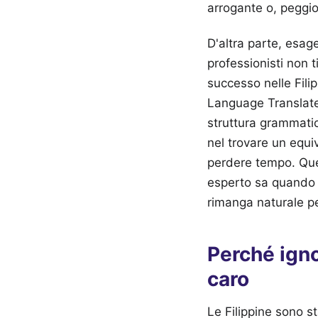
arrogante o, peggio,
D'altra parte, esage
professionisti non 
successo nelle Filip
Language Translate 
struttura grammatica
nel trovare un equi
perdere tempo. Ques
esperto sa quando f
rimanga naturale pe
Perché igno
caro
Le Filippine sono s