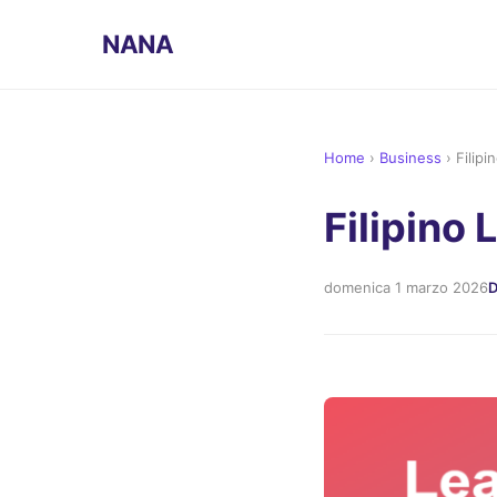
NANA
Home
›
Business
›
Filip
Filipino
domenica 1 marzo 2026
D