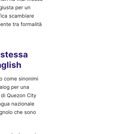
 giusta per un
ifica scambiare
ente tra formalità
a stessa
nglish
ino come sinonimi
galog per una
e di Quezon City
ingua nazionale
pagnolo che sono