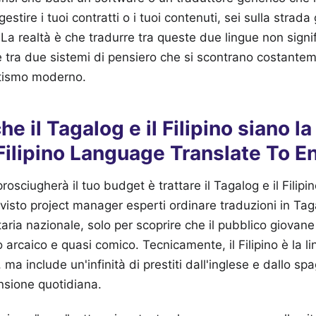
estire i tuoi contratti o i tuoi contenuti, sei sulla strada
 La realtà è che tradurre tra queste due lingue non sign
 tra due sistemi di pensiero che si scontrano costantem
atismo moderno.
che il Tagalog e il Filipino siano l
 Filipino Language Translate To E
prosciugherà il tuo budget è trattare il Tagalog e il Filip
 visto project manager esperti ordinare traduzioni in Ta
ria nazionale, solo per scoprire che il pubblico giovan
o arcaico e quasi comico. Tecnicamente, il Filipino è la l
ma include un'infinità di prestiti dall'inglese e dallo s
ensione quotidiana.