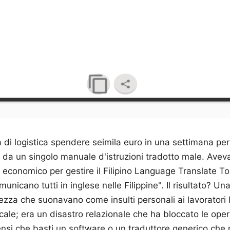
 di logistica spendere seimila euro in una settimana per 
 da un singolo manuale d'istruzioni tradotto male. Avev
 economico per gestire il Filipino Language Translate To 
unicano tutti in inglese nelle Filippine". Il risultato? Una
ezza che suonavano come insulti personali ai lavoratori l
ale; era un disastro relazionale che ha bloccato le oper
pensi che basti un software o un traduttore generico ch