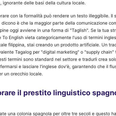
 ignorante delle basi della cultura locale.
rare con la formalità può rendere un testo illeggibile. Il 
ti dicono è che la maggior parte della comunicazione co
pine oggi avviene in una forma di "Taglish". Se la tua str
To English vieta categoricamente l'uso di termini inglesi 
le filippina, stai creando un prodotto artificiale. Un tra
valente Tagalog per "digital marketing" o "supply chain" 
ti termini sono standard nel settore e tradurli crea solo
ermarsi e lasciare l'inglese dov'è, garantendo che il flu
r un orecchio locale.
rare il prestito linguistico spagno
tate una colonia spagnola per oltre tre secoli e questo ha