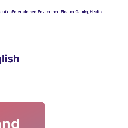
cation
Entertainment
Environment
Finance
Gaming
Health
lish