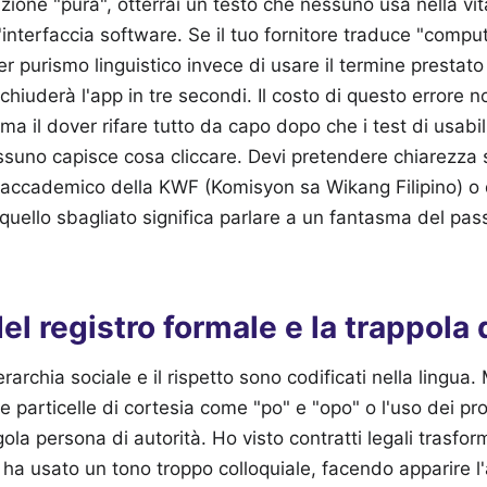
zione "pura", otterrai un testo che nessuno usa nella vi
n'interfaccia software. Se il tuo fornitore traduce "comp
r purismo linguistico invece di usare il termine prestato 
chiuderà l'app in tre secondi. Il costo di questo errore n
 ma il dover rifare tutto da capo dopo che i test di usabi
suno capisce cosa cliccare. Devi pretendere chiarezza s
o accademico della KWF (Komisyon sa Wikang Filipino) o 
quello sbagliato significa parlare a un fantasma del pas
del registro formale e la trappola 
gerarchia sociale e il rispetto sono codificati nella lingu
 le particelle di cortesia come "po" e "opo" o l'uso dei pr
gola persona di autorità. Ho visto contratti legali trasfor
e ha usato un tono troppo colloquiale, facendo apparire l