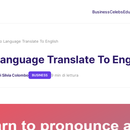
Business
Celebs
Edu
ino Language Translate To English
 Language Translate To Eng
i Silvia Colombo
9 min di lettura
BUSINESS