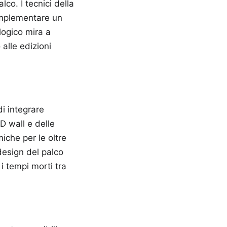
co. I tecnici della
 implementare un
logico mira a
alle edizioni
di integrare
D wall e delle
iche per le oltre
design del palco
i tempi morti tra