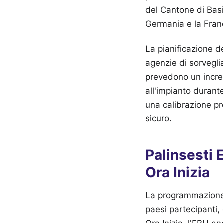
del Cantone di Basil
Germania e la Franc
La pianificazione de
agenzie di sorveglia
prevedono un increm
all'impianto durant
una calibrazione pr
sicuro.
Palinsesti 
Ora Inizia
La programmazione t
paesi partecipanti,
Ora Inizia, l'EBU an