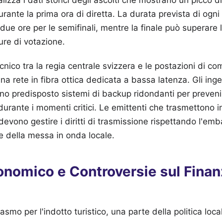
rante la prima ora di diretta. La durata prevista di ogni
 due ore per le semifinali, mentre la finale può superare 
re di votazione.
cnico tra la regia centrale svizzera e le postazioni di c
na rete in fibra ottica dedicata a bassa latenza. Gli inge
 predisposto sistemi di backup ridondanti per prevenir
durante i momenti critici. Le emittenti che trasmettono i
 devono gestire i diritti di trasmissione rispettando l'emba
ne della messa in onda locale.
onomico e Controversie sul Fina
smo per l'indotto turistico, una parte della politica loca