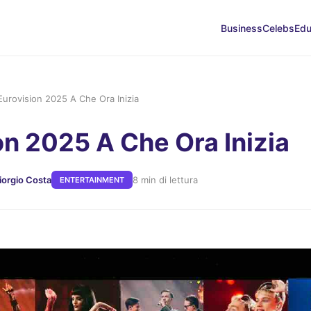
Business
Celebs
Edu
Eurovision 2025 A Che Ora Inizia
on 2025 A Che Ora Inizia
iorgio Costa
8 min di lettura
ENTERTAINMENT