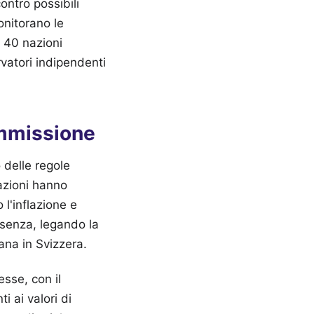
ntro possibili
onitorano le
re 40 nazioni
rvatori indipendenti
Ammissione
o delle regole
azioni hanno
 l'inflazione e
senza, legando la
iana in Svizzera.
esse, con il
i ai valori di