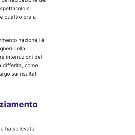
 spettacolo si
le quattro ore a
ommento nazionali è
gneri della
e interruzioni del
n differita, come
rgo sui risultati
nziamento
le ha sollevato