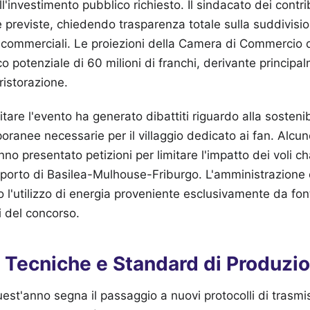
ll'investimento pubblico richiesto. Il sindacato dei contri
 previste, chiedendo trasparenza totale sulla suddivisione
 commerciali. Le proiezioni della Camera di Commercio d
o potenziale di 60 milioni di franchi, derivante principa
ristorazione.
tare l'evento ha generato dibattiti riguardo alla sosteni
poranee necessarie per il villaggio dedicato ai fan. Alcu
nno presentato petizioni per limitare l'impatto dei voli ch
roporto di Basilea-Mulhouse-Friburgo. L'amministrazion
 l'utilizzo di energia proveniente esclusivamente da font
li del concorso.
i Tecniche e Standard di Produzi
est'anno segna il passaggio a nuovi protocolli di trasmis