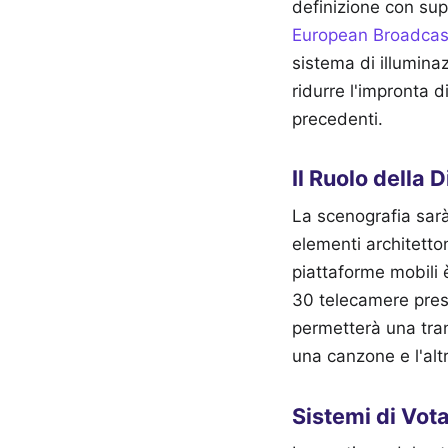
definizione con supp
European Broadcas
sistema di illumin
ridurre l'impronta 
precedenti.
Il Ruolo della 
La scenografia sarà 
elementi architetto
piattaforme mobili è
30 telecamere prese
permetterà una trans
una canzone e l'alt
Sistemi di Vot