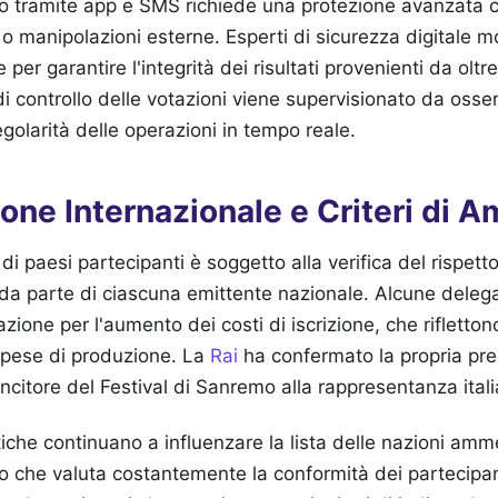
o tramite app e SMS richiede una protezione avanzata co
i o manipolazioni esterne. Esperti di sicurezza digitale m
e per garantire l'integrità dei risultati provenienti da olt
di controllo delle votazioni viene supervisionato da osse
egolarità delle operazioni in tempo reale.
one Internazionale e Criteri di 
 di paesi partecipanti è soggetto alla verifica del rispett
 da parte di ciascuna emittente nazionale. Alcune deleg
one per l'aumento dei costi di iscrizione, che riflettono
 spese di produzione. La
Rai
ha confermato la propria pre
vincitore del Festival di Sanremo alla rappresentanza ital
tiche continuano a influenzare la lista delle nazioni amm
lo che valuta costantemente la conformità dei partecipant