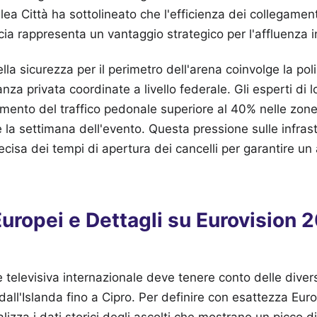
ea Città ha sottolineato che l'efficienza dei collegamenti
ia rappresenta un vantaggio strategico per l'affluenza i
lla sicurezza per il perimetro dell'arena coinvolge la pol
nza privata coordinate a livello federale. Gli esperti di 
ento del traffico pedonale superiore al 40% nelle zone 
e la settimana dell'evento. Questa pressione sulle infrast
ecisa dei tempi di apertura dei cancelli per garantire un
Europei e Dettagli su Eurovision
elevisiva internazionale deve tenere conto delle divers
 dall'Islanda fino a Cipro. Per definire con esattezza Eu
alizza i dati storici degli ascolti che mostrano un picco 