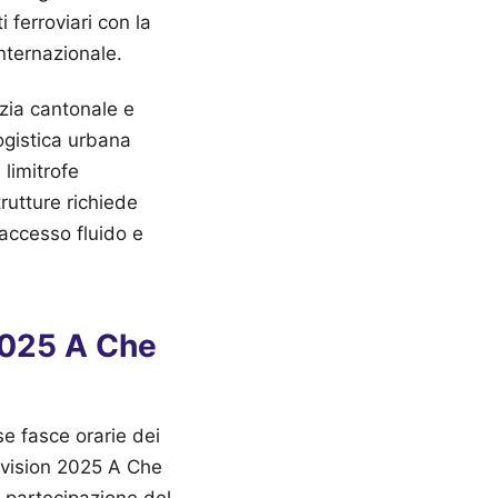
 ferroviari con la
nternazionale.
izia cantonale e
logistica urbana
limitrofe
rutture richiede
 accesso fluido e
 2025 A Che
e fasce orarie dei
rovision 2025 A Che
di partecipazione del