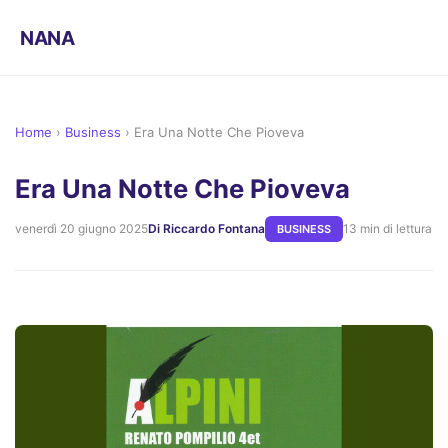
NANA
Home
›
Business
›
Era Una Notte Che Pioveva
Era Una Notte Che Pioveva
venerdì 20 giugno 2025
Di Riccardo Fontana
13 min di lettura
BUSINESS