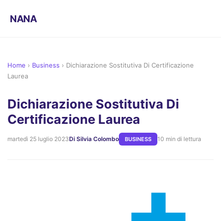
NANA
Home
›
Business
›
Dichiarazione Sostitutiva Di Certificazione
Laurea
Dichiarazione Sostitutiva Di
Certificazione Laurea
martedì 25 luglio 2023
Di Silvia Colombo
10 min di lettura
BUSINESS