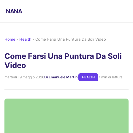
NANA
Home
›
Health
›
Come Farsi Una Puntura Da Soli Video
Come Farsi Una Puntura Da Soli
Video
martedì 19 maggio 2026
Di Emanuele Martini
7 min di lettura
HEALTH