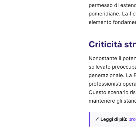
permesso di estender
pomeridiane. La fles
elemento fondamenta
Criticità s
Nonostante il poten
sollevato preoccupaz
generazionale. La 
professionisti opera
Questo scenario risc
mantenere gli stand
🔗
Leggi di più:
bro