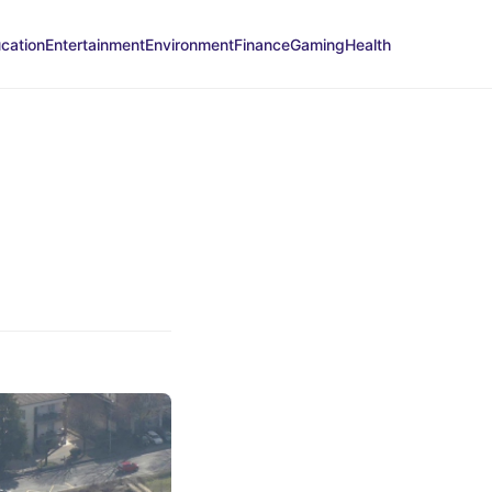
cation
Entertainment
Environment
Finance
Gaming
Health