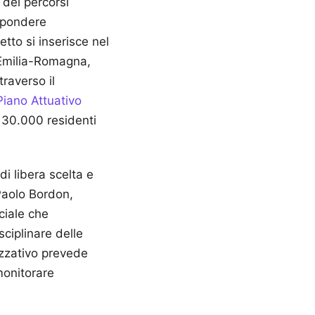
 dei percorsi
ispondere
etto si inserisce nel
e Emilia-Romagna,
raverso il
Piano Attuativo
e 30.000 residenti
di libera scelta e
 Paolo Bordon,
ciale che
sciplinare delle
izzativo prevede
monitorare