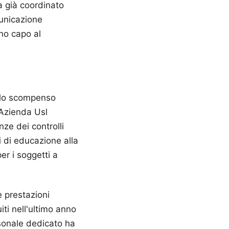
za già coordinato
municazione
nno capo al
ello scompenso
'Azienda Usl
nze dei controlli
i di educazione alla
per i soggetti a
e prestazioni
ti nell'ultimo anno
rsonale dedicato ha