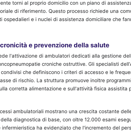
iente torni al proprio domicilio con un piano di assisten
ritoriale di riferimento. Questo processo richiede una co
ti ospedalieri e i nuclei di assistenza domiciliare che fa
cronicità e prevenzione della salute
evede l'attivazione di ambulatori dedicati alla gestione d
oncopneumopatie croniche ostruttive. Gli specialisti dell
i condivisi che definiscono i criteri di accesso e le freque
classe di rischio. La struttura promuove inoltre programm
ulla corretta alimentazione e sull'attività fisica assistita 
 accessi ambulatoriali mostrano una crescita costante dell
 della diagnostica di base, con oltre 12.000 esami esegui
e infermieristica ha evidenziato che l'incremento del pe