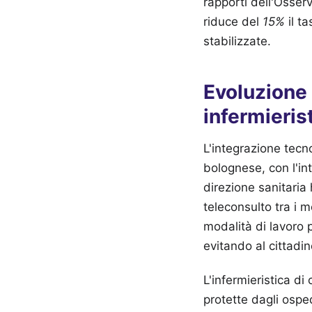
rapporti dell'Osser
riduce del
15%
il t
stabilizzate.
Evoluzione 
infermieris
L'integrazione tecno
bolognese, con l'in
direzione sanitaria
teleconsulto tra i m
modalità di lavoro p
evitando al cittadi
L'infermieristica d
protette dagli ospe