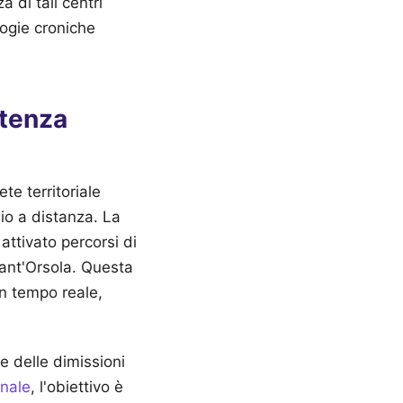
 di tali centri
logie croniche
stenza
te territoriale
io a distanza. La
ttivato percorsi di
 Sant'Orsola. Questa
in tempo reale,
e delle dimissioni
onale
, l'obiettivo è