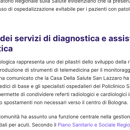
vatorio Regionale sulla Salute evidenziano che la presenza
asso di ospedalizzazione evitabile per i pazienti con pato
dei servizi di diagnostica e assi
tica
logica rappresenta uno dei pilastri dello sviluppo della re
troduzione di strumenti di telemedicina per il monitoragg
 ha comunicato che la Casa Della Salute San Lazzaro ha a
edici di base e gli specialisti ospedalieri del Policlinico
ermette di condividere referti radiologici e cardiologici 
no spostamenti non necessari verso il centro di Bologna.
i comunità ha assunto una funzione centrale nella gestion
dali per acuti. Secondo il
Piano Sanitario e Sociale Regi