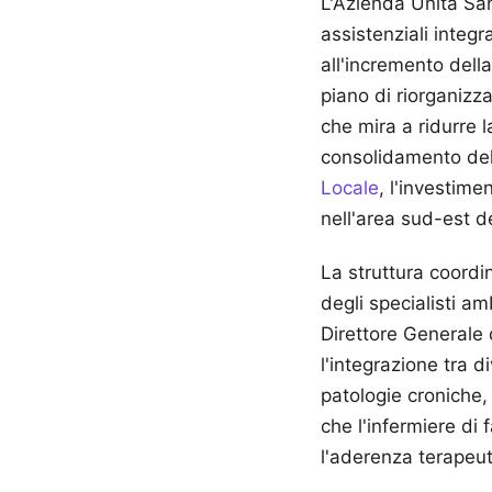
L'Azienda Unità San
assistenziali integr
all'incremento della
piano di riorganizz
che mira a ridurre 
consolidamento dell
Locale
, l'investime
nell'area sud-est d
La struttura coordin
degli specialisti am
Direttore Generale 
l'integrazione tra d
patologie croniche,
che l'infermiere di 
l'aderenza terapeuti