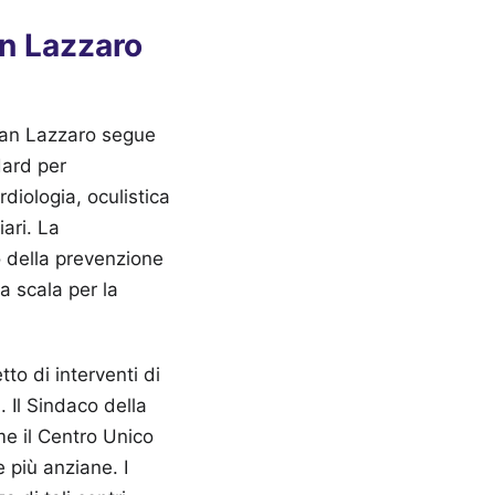
an Lazzaro
 San Lazzaro segue
dard per
rdiologia, oculistica
iari. La
o della prevenzione
a scala per la
to di interventi di
 Il Sindaco della
me il Centro Unico
e più anziane. I