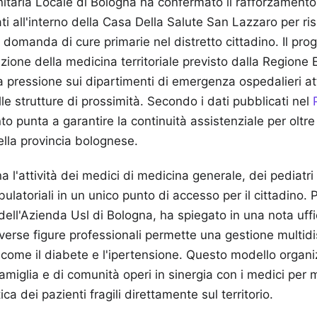
itaria Locale di Bologna ha confermato il rafforzamento
ati all'interno della Casa Della Salute San Lazzaro per r
 domanda di cure primarie nel distretto cittadino. Il prog
azione della medicina territoriale previsto dalla Region
la pressione sui dipartimenti di emergenza ospedalieri att
e strutture di prossimità. Secondo i dati pubblicati nel
nto punta a garantire la continuità assistenziale per oltr
ella provincia bolognese.
a l'attività dei medici di medicina generale, dei pediatri 
bulatoriali in un unico punto di accesso per il cittadino.
dell'Azienda Usl di Bologna, ha spiegato in una nota uffi
iverse figure professionali permette una gestione multidi
 come il diabete e l'ipertensione. Questo modello organ
famiglia e di comunità operi in sinergia con i medici per 
ca dei pazienti fragili direttamente sul territorio.