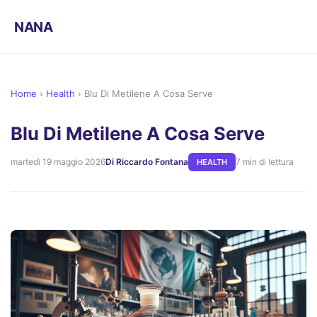
NANA
Home
›
Health
›
Blu Di Metilene A Cosa Serve
Blu Di Metilene A Cosa Serve
martedì 19 maggio 2026
Di Riccardo Fontana
7 min di lettura
HEALTH