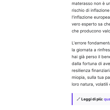
materasso non è una
rischio di inflazio
l'inflazione europea
vero esperto sa che
che producono valo
L'errore fondamenta
la giornata a rinfr
hai già perso il be
dalla fortuna di av
resilienza finanziar
miopia, sulla tua p
loro natura, volatil
🔗
Leggi di più:
qua