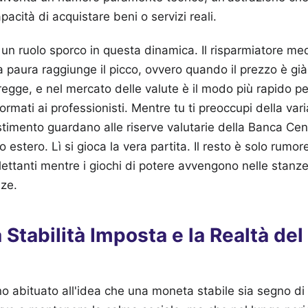
pacità di acquistare beni o servizi reali.
 un ruolo sporco in questa dinamica. Il risparmiatore me
paura raggiunge il picco, ovvero quando il prezzo è già 
regge, e nel mercato delle valute è il modo più rapido per
ormati ai professionisti. Mentre tu ti preoccupi della var
stimento guardano alle riserve valutarie della Banca Cent
estero. Lì si gioca la vera partita. Il resto è solo rumor
ilettanti mentre i giochi di potere avvengono nelle stanz
nze.
la Stabilità Imposta e la Realtà de
o abituato all'idea che una moneta stabile sia segno d