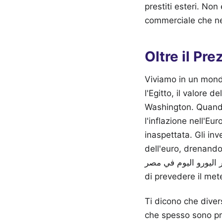
prestiti esteri. No
commerciale che ne
Oltre il Pr
Viviamo in un mond
l'Egitto, il valore 
Washington. Quando
l'inflazione nell'Eu
inaspettata. Gli inv
dell'euro, drenando
اسعار اليورو اليوم في مصر senza capire le dinamiche macroeconomiche globa
di prevedere il me
Ti dicono che diver
che spesso sono pr