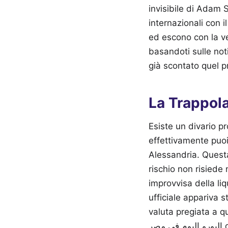
invisibile di Adam Sm
internazionali con i
ed escono con la vel
basandoti sulle noti
già scontato quel p
Esiste un divario pr
effettivamente puoi 
Alessandria. Questa
rischio non risiede
improvvisa della liq
ufficiale appariva 
valuta pregiata a que
اليورو اليوم في مصر diventa un numero puramente teorico, un'astrazione che non ha alcun