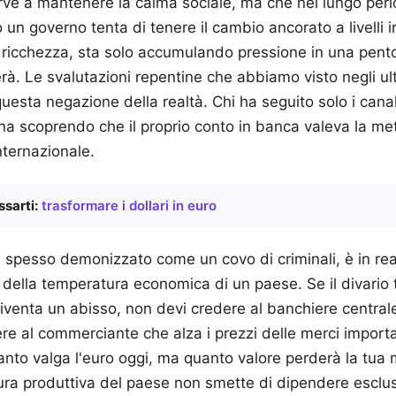
ve a mantenere la calma sociale, ma che nel lungo perio
n governo tenta di tenere il cambio ancorato a livelli irr
 ricchezza, sta solo accumulando pressione in una pent
rà. Le svalutazioni repentine che abbiamo visto negli ult
questa negazione della realtà. Chi ha seguito solo i canali 
na scoprendo che il proprio conto in banca valeva la met
nternazionale.
sarti:
trasformare i dollari in euro
o, spesso demonizzato come un covo di criminali, è in real
ella temperatura economica di un paese. Se il divario tra
diventa un abisso, non devi credere al banchiere centrale
dere al commerciante che alza i prezzi delle merci import
to valga l'euro oggi, ma quanto valore perderà la tua 
tura produttiva del paese non smette di dipendere esclu