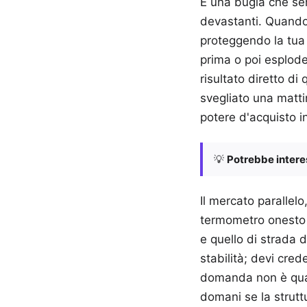
È una bugia che ser
devastanti. Quando u
proteggendo la tua
prima o poi esplode
risultato diretto di 
svegliato una matti
potere d'acquisto i
💡
Potrebbe interes
Il mercato parallel
termometro onesto d
e quello di strada 
stabilità; devi cre
domanda non è quan
domani se la strut