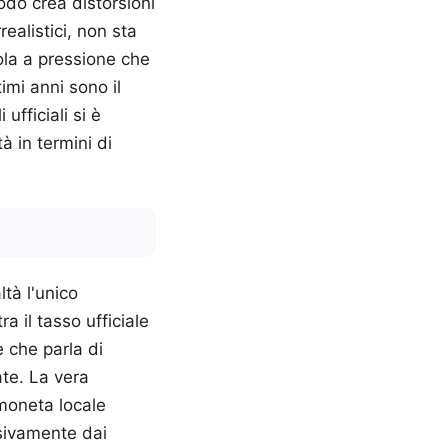
do crea distorsioni
ealistici, non sta
ola a pressione che
imi anni sono il
ufficiali si è
à in termini di
tà l'unico
 il tasso ufficiale
 che parla di
ate. La vera
moneta locale
sivamente dai