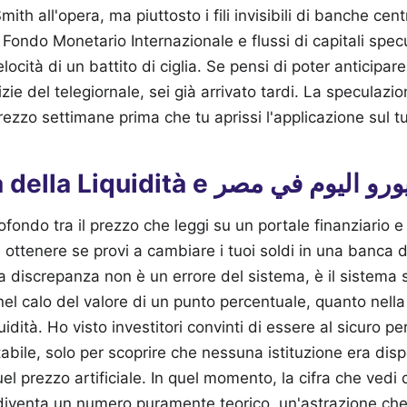
ith all'opera, ma piuttosto i fili invisibili di banche cent
l Fondo Monetario Internazionale e flussi di capitali spec
ocità di un battito di ciglia. Se pensi di poter anticipar
zie del telegiornale, sei già arrivato tardi. La speculazi
rezzo settimane prima che tu aprissi l'applicazione sul t
La Trappola della Liquidità e  في مصر
ofondo tra il prezzo che leggi su un portale finanziario e
ottenere se provi a cambiare i tuoi soldi in una banca di
 discrepanza non è un errore del sistema, è il sistema s
 nel calo del valore di un punto percentuale, quanto nella
uidità. Ho visto investitori convinti di essere al sicuro p
stabile, solo per scoprire che nessuna istituzione era di
l prezzo artificiale. In quel momento, la cifra che vedi qua