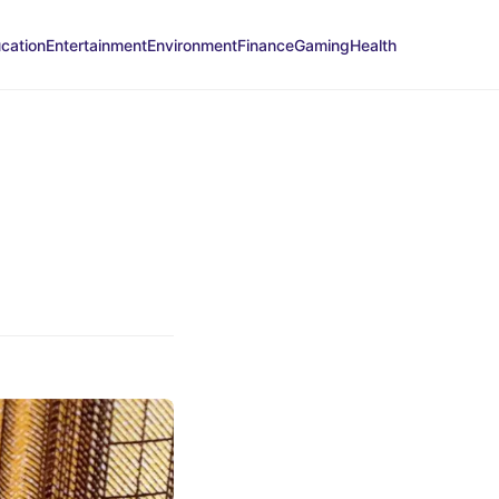
cation
Entertainment
Environment
Finance
Gaming
Health