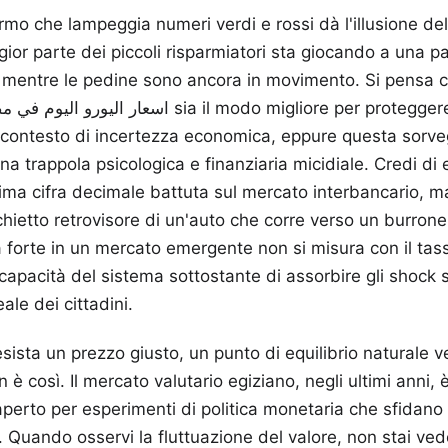
o che lampeggia numeri verdi e rossi dà l'illusione del 
gior parte dei piccoli risparmiatori sta giocando a una p
 mentre le pedine sono ancora in movimento. Si pensa 
 contesto di incertezza economica, eppure questa sorve
 trappola psicologica e finanziaria micidiale. Credi di
tima cifra decimale battuta sul mercato interbancario, ma 
ietto retrovisore di un'auto che corre verso un burrone. 
a forte in un mercato emergente non si misura con il tas
capacità del sistema sottostante di assorbire gli shock s
ale dei cittadini.
sista un prezzo giusto, un punto di equilibrio naturale v
è così. Il mercato valutario egiziano, negli ultimi anni, 
aperto per esperimenti di politica monetaria che sfidano l
ri. Quando osservi la fluttuazione del valore, non stai v