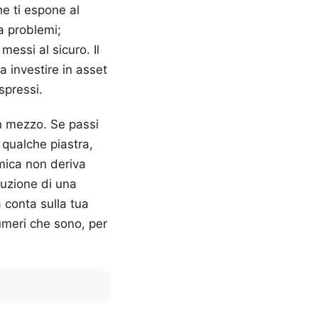
e ti espone al
a problemi;
messi al sicuro. Il
 investire in asset
spressi.
un mezzo. Se passi
 qualche piastra,
omica non deriva
ruzione di una
a conta sulla tua
umeri che sono, per