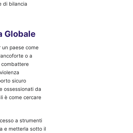
 di bilancia
ra Globale
er un paese come
Francoforte o a
r combattere
 violenza
porto sicuro
re ossessionati da
accesso a strumenti
e metterla sotto il