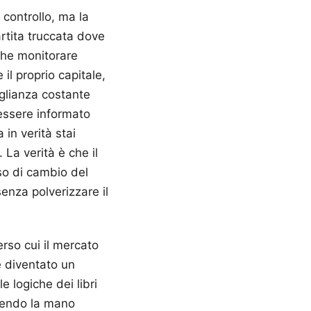
controllo, ma la
artita truccata dove
che monitorare
glianza costante
 essere informato
in verità stai
La verità è che il
so di cambio del
enza polverizzare il
erso cui il mercato
è diventato un
e logiche dei libri
edendo la mano