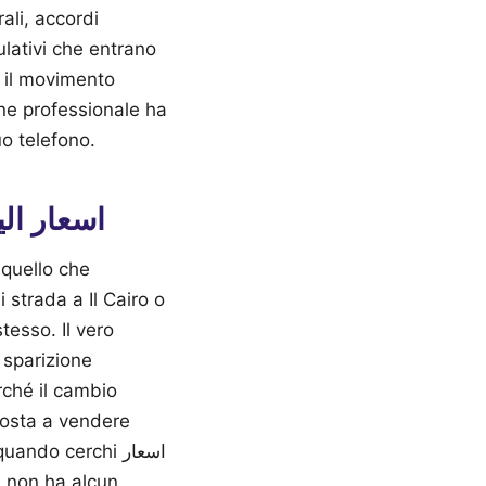
rali, accordi
ulativi che entrano
e il movimento
one professionale ha
uo telefono.
اسعار اليورو اليوم
 quello che
 strada a Il Cairo o
tesso. Il vero
 sparizione
erché il cambio
sposta a vendere
ndo cerchi اسعار