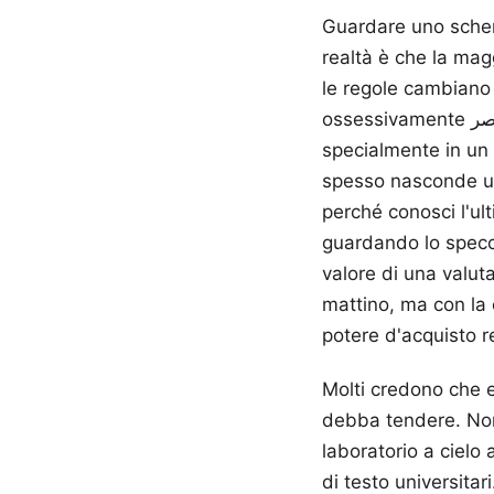
Guardare uno scherm
realtà è che la mag
le regole cambiano
ossessivamente اسعار اليورو اليوم في مصر sia il modo migliore per proteggere il proprio capitale,
specialmente in un
spesso nasconde una
perché conosci l'ul
guardando lo specch
valore di una valut
mattino, ma con la 
potere d'acquisto re
Molti credono che e
debba tendere. Non 
laboratorio a cielo 
di testo universita