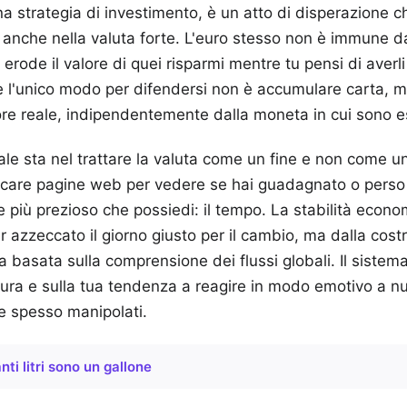
 strategia di investimento, è un atto di disperazione ch
ne anche nella valuta forte. L'euro stesso non è immune d
 erode il valore di quei risparmi mentre tu pensi di averli 
 l'unico modo per difendersi non è accumulare carta, ma
re reale, indipendentemente dalla moneta in cui sono e
le sta nel trattare la valuta come un fine e non come 
escare pagine web per vedere se hai guadagnato o perso
ne più prezioso che possiedi: il tempo. La stabilità econ
er azzeccato il giorno giusto per il cambio, ma dalla cost
ia basata sulla comprensione dei flussi globali. Il sistem
aura e sulla tua tendenza a reagire in modo emotivo a n
i e spesso manipolati.
nti litri sono un gallone