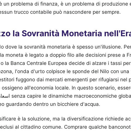
n è un problema di finanza, è un problema di produzione e
ssun trucco contabile può nascondere per sempre.
ezzo la Sovranità Monetaria nell'E
o dove la sovranità monetaria è spesso un'illusione. P
della moneta è legato a doppio filo alle decisioni prese a 
 la Banca Centrale Europea decide di alzare i tassi pe
rozona, l'onda d'urto colpisce le sponde del Nilo con una
estitori fuggono dai mercati emergenti per rifugiarsi nel 
 ossigeno all'economia locale. In questo scenario, esse
li è come cercare
teo guardando dentro un bicchiere d'acqua.
sificare è la soluzione, ma la diversificazione richiede 
eclusi al cittadino comune. Comprare qualche banconota 