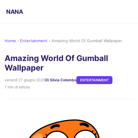
NANA
Home
›
Entertainment
›
Amazing World Of Gumball Wallpaper
Amazing World Of Gumball
Wallpaper
venerdì 27 giugno 2025
Di Silvia Colombo
ENTERTAINMENT
7 min di lettura