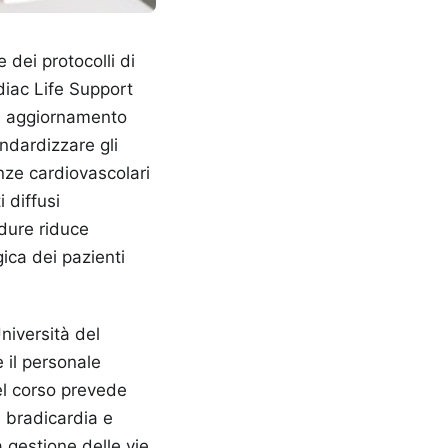
 dei protocolli di
iac Life Support
di aggiornamento
andardizzare gli
enze cardiovascolari
 diffusi
edure riduce
ica dei pazienti
niversità del
e il personale
el corso prevede
a bradicardia e
a gestione delle vie