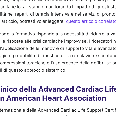
sanitarie locali stanno monitorando l'impatto di questi st
lità nei reparti di terapia intensiva e nei servizi di pron
 articolo, potresti voler leggere:
questo articolo correlat
odello formativo risponde alla necessità di ridurre la var
le risposte alle crisi cardiache improvvise. I ricercator
l'applicazione delle manovre di supporto vitale avanzat
iore probabilità di ripristino della circolazione spontan
 compressioni toraciche e l'uso precoce della defibrillazi
li di questo approccio sistemico.
linico della Advanced Cardiac Li
on American Heart Association
nternazionale della Advanced Cardiac Life Support Certi