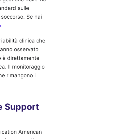
andard sulle
to soccorso.
Se hai
o
.
iabilità clinica che
i hanno osservato
o è direttamente
ea. Il monitoraggio
one rimangono i
fe Support
fication American