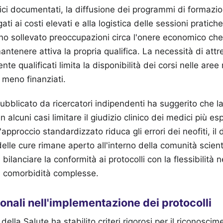
ici documentati, la diffusione dei programmi di formazi
ati ai costi elevati e alla logistica delle sessioni pratich
o sollevato preoccupazioni circa l'onere economico che 
antenere attiva la propria qualifica. La necessità di att
ente qualificati limita la disponibilità dei corsi nelle aree 
 meno finanziati.
ubblicato da ricercatori indipendenti ha suggerito che la 
 alcuni casi limitare il giudizio clinico dei medici più esp
approccio standardizzato riduca gli errori dei neofiti, il d
elle cure rimane aperto all'interno della comunità scienti
 bilanciare la conformità ai protocolli con la flessibilità 
on comorbidità complesse.
onali nell'implementazione dei protocolli
ro della Salute ha stabilito criteri rigorosi per il riconoscim