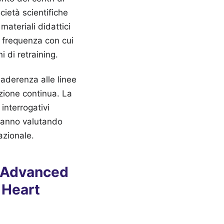
cietà scientifiche
materiali didattici
a frequenza con cui
i di retraining.
aderenza alle linee
azione continua. La
interrogativi
stanno valutando
azionale.
a Advanced
 Heart