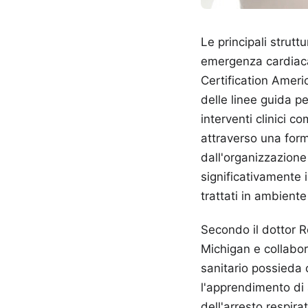
Le principali strutt
emergenza cardiaca
Certification Ameri
delle linee guida pe
interventi clinici c
attraverso una form
dall'organizzazione
significativamente 
trattati in ambient
Secondo il dottor R
Michigan e collabora
sanitario possieda
l'apprendimento di a
dell'arresto respira