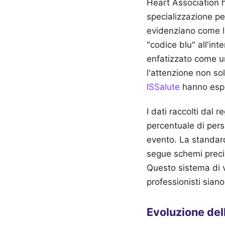
Heart Association h
specializzazione pe
evidenziano come l
"codice blu" all'in
enfatizzato come u
l'attenzione non so
ISSalute
hanno espr
I dati raccolti dal 
percentuale di perso
evento. La standard
segue schemi precisi
Questo sistema di v
professionisti sian
Evoluzione del