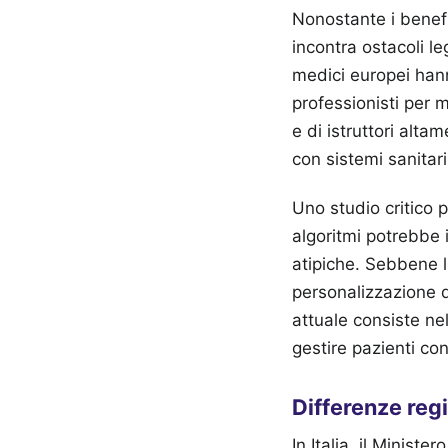
Nonostante i benef
incontra ostacoli leg
medici europei hann
professionisti per m
e di istruttori altam
con sistemi sanitari
Uno studio critico p
algoritmi potrebbe in
atipiche. Sebbene l'
personalizzazione d
attuale consiste nel
gestire pazienti c
Differenze regi
In Italia, il Ministe