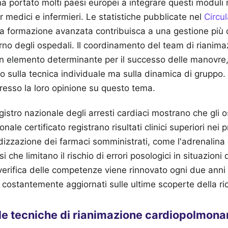
a portato molti paesi europei a integrare questi moduli n
r medici e infermieri. Le statistiche pubblicate nel
Circu
a formazione avanzata contribuisca a una gestione più 
terno degli ospedali. Il coordinamento del team di rianim
n elemento determinante per il successo delle manovre
lo sulla tecnica individuale ma sulla dinamica di gruppo.
esso la loro opinione su questo tema.
registro nazionale degli arresti cardiaci mostrano che gli 
nale certificato registrano risultati clinici superiori nei 
izzazione dei farmaci somministrati, come l'adrenalina
 che limitano il rischio di errori posologici in situazioni
erifica delle competenze viene rinnovato ogni due anni 
o costantemente aggiornati sulle ultime scoperte della r
le tecniche di rianimazione cardiopolmona