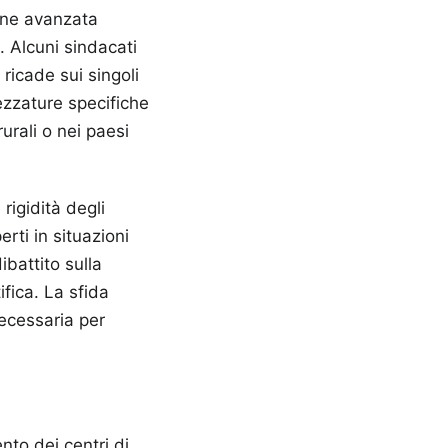
one avanzata
e. Alcuni sindacati
ricade sui singoli
rezzature specifiche
rurali o nei paesi
rigidità degli
erti in situazioni
ibattito sulla
fica. La sfida
necessaria per
ento dei centri di