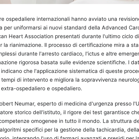
ure ospedaliere internazionali hanno avviato una revisione
 per uniformarsi ai nuovi standard della Advanced Card
can Heart Association presentati durante l'ultimo ciclo 
r la rianimazione. Il processo di certificazione mira a st
omplessi durante l'arresto cardiaco, l'ictus e altre emerg
azione rigorosa basata sulle evidenze scientifiche. I dati
 indicano che l'applicazione sistematica di queste proc
i tempi di intervento e migliora la sopravvivenza neurolog
e extra-ospedaliero e ospedaliero.
obert Neumar, esperto di medicina d'urgenza presso l'U
tore storico dell'istituto, il rigore dei test garantisce ch
 competenze omogenee in tutto il mondo. La struttura d
lgoritmi specifici per la gestione della tachicardia, dell
torio, integrando l'uso di farmaci avanzati e presidi per l