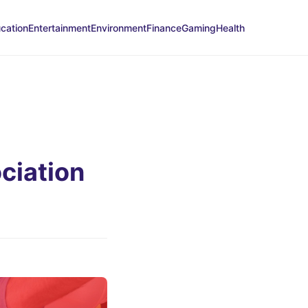
cation
Entertainment
Environment
Finance
Gaming
Health
ciation