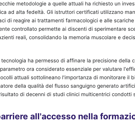
vecchie metodologie a quelle attuali ha richiesto un inv
a ad alta fedeltà. Gli istruttori certificati utilizzano man
i di reagire ai trattamenti farmacologici e alle scariche
nte controllato permette ai discenti di sperimentare sc
pazienti reali, consolidando la memoria muscolare e deci
a tecnologia ha permesso di affinare la precisione della
 parametro ora considerato essenziale per valutare l'effi
ocolli attuali sottolineano l'importanza di monitorare il 
atore della qualità del flusso sanguigno generato artific
risultato di decenni di studi clinici multicentrici condotti
 barriere all'accesso nella formazi