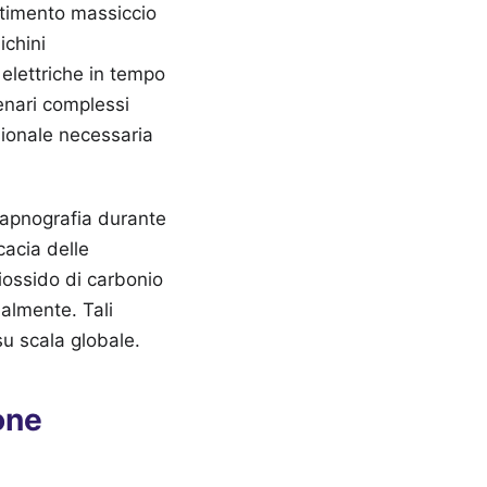
estimento massiccio
ichini
 elettriche in tempo
enari complessi
sionale necessaria
 capnografia durante
cacia delle
biossido di carbonio
ialmente. Tali
 su scala globale.
one