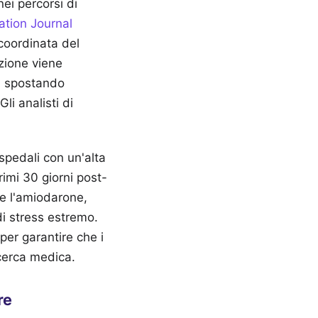
ei percorsi di
lation Journal
coordinata del
azione viene
, spostando
Gli analisti di
ospedali con un'alta
primi 30 giorni post-
 e l'amiodarone,
 di stress estremo.
per garantire che i
icerca medica.
re