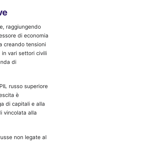
ve
ale, raggiungendo
ofessore di economia
ta creando tensioni
 vari settori civili
anda di
PIL russo superiore
escita è
di capitali e alla
i vincolata alla
 russe non legate al