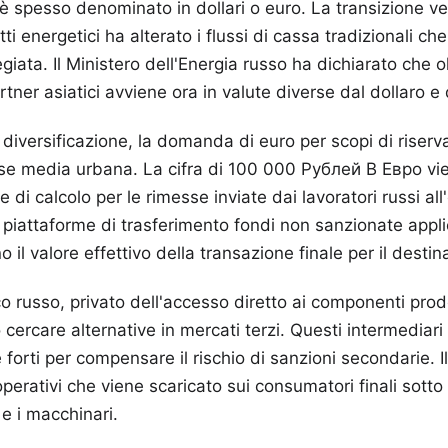
 è spesso denominato in dollari o euro. La transizione ve
tti energetici ha alterato i flussi di cassa tradizionali c
egiata. Il Ministero dell'Energia russo ha dichiarato che o
rtner asiatici avviene ora in valute diverse dal dollaro e 
iversificazione, la domanda di euro per scopi di riserv
asse media urbana. La cifra di 100 000 Рублей В Евро v
 di calcolo per le rimesse inviate dai lavoratori russi all
e piattaforme di trasferimento fondi non sanzionate app
 il valore effettivo della transazione finale per il destina
co russo, privato dell'accesso diretto ai componenti prod
cercare alternative in mercati terzi. Questi intermediar
forti per compensare il rischio di sanzioni secondarie. Il
perativi che viene scaricato sui consumatori finali sotto 
a e i macchinari.