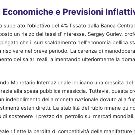
 Economiche e Previsioni Inflatti
ha superato l'obiettivo del 4% fissato dalla Banca Centr
mposto un rialzo dei tassi d'interesse. Sergey Guriev, pr
piegato che il surriscaldamento dell'economia bellica s
i da risolvere nel breve periodo. La carenza di manodopera in
mento dei salari reali, alimentando ulteriormente la dom
ondo Monetario Internazionale indicano una crescita del 
, grazie alla spesa pubblica massiccia. Tuttavia, questa cr
indebolimento della moneta nazionale dovuto alla fuga 
stimenti esteri diretti. La stabilità del rublo rimane quind
 di sostenere il prezzo del petrolio sui mercati mondiali.
eale riflette la perdita di competitività delle manifatture