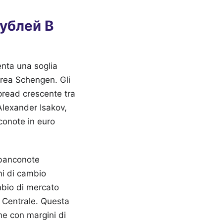
Рублей В
nta una soglia
l'area Schengen. Gli
spread crescente tra
 Alexander Isakov,
conote in euro
 banconote
ni di cambio
mbio di mercato
a Centrale. Questa
ne con margini di