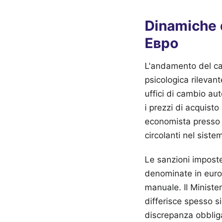
Dinamiche 
Евро
L'andamento del c
psicologica rilevante
uffici di cambio aut
i prezzi di acquisto
economista presso B
circolanti nel siste
Le sanzioni impost
denominate in euro 
manuale. Il Ministe
differisce spesso s
discrepanza obbliga