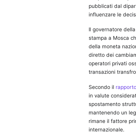
pubblicati dal dipar
influenzare le decis
Il governatore dell
stampa a Mosca che 
della moneta naziona
diretto dei cambiame
operatori privati o
transazioni transfro
Secondo il
rapporto 
in valute considera
spostamento struttu
mantenendo un legam
rimane il fattore pr
internazionale.