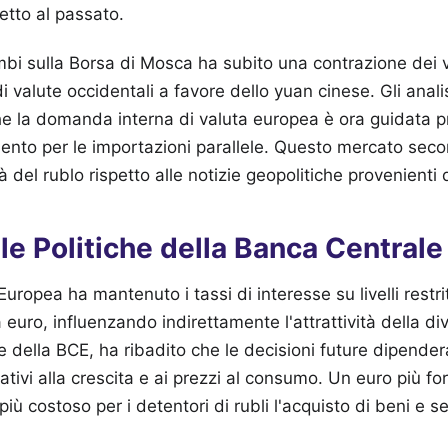
etto al passato.
mbi sulla Borsa di Mosca ha subito una contrazione dei 
di valute occidentali a favore dello yuan cinese. Gli ana
e la domanda interna di valuta europea è ora guidata p
ento per le importazioni parallele. Questo mercato sec
tà del rublo rispetto alle notizie geopolitiche provenienti 
le Politiche della Banca Central
uropea ha mantenuto i tassi di interesse su livelli restri
ea euro, influenzando indirettamente l'attrattività della di
 della BCE, ha ribadito che le decisioni future dipender
tivi alla crescita e ai prezzi al consumo. Un euro più fo
ù costoso per i detentori di rubli l'acquisto di beni e ser