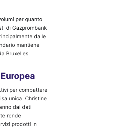
volumi per quanto
listi di Gazprombank
rincipalmente dalle
ondario mantiene
da Bruxelles.
e Europea
ttivi per combattere
visa unica. Christine
anno dai dati
rte rende
vizi prodotti in