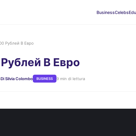
Business
Celebs
Edu
00 Рублей В Евро
 Рублей В Евро
6
Di Silvia Colombo
9 min di lettura
BUSINESS