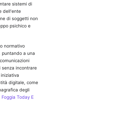
ntare sistemi di
e dell'ente
one di soggetti non
uppo psichico e
ro normativo
le, puntando a una
e comunicazioni
i senza incontrare
iniziativa
ntità digitale, come
nagrafica degli
 Foggia Today E