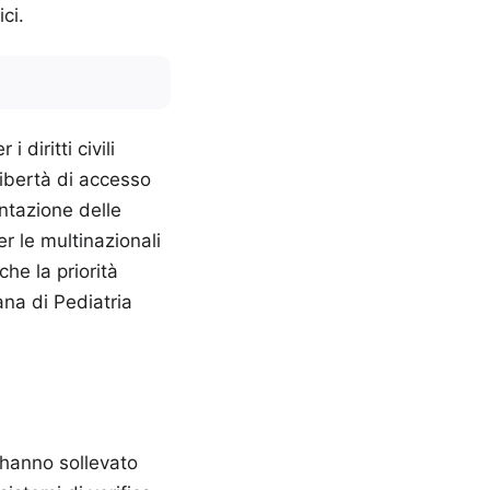
ci.
 diritti civili
libertà di accesso
ntazione delle
r le multinazionali
he la priorità
ana di Pediatria
t hanno sollevato