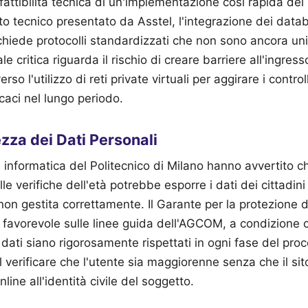
 fattibilità tecnica di un'implementazione così rapida dei 
 tecnico presentato da Asstel, l'integrazione dei datab
 richiede protocolli standardizzati che non sono ancora u
ale critica riguarda il rischio di creare barriere all'ingre
erso l'utilizzo di reti private virtuali per aggirare i contro
caci nel lungo periodo.
rezza dei Dati Personali
a informatica del Politecnico di Milano hanno avvertito c
le verifiche dell'età potrebbe esporre i dati dei cittadini
non gestita correttamente. Il Garante per la protezione d
favorevole sulle linee guida dell'AGCOM, a condizione ch
dati siano rigorosamente rispettati in ogni fase del proc
 verificare che l'utente sia maggiorenne senza che il sit
online all'identità civile del soggetto.