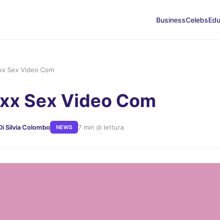
Business
Celebs
Edu
x Sex Video Com
x Sex Video Com
Di Silvia Colombo
7 min di lettura
NEWS