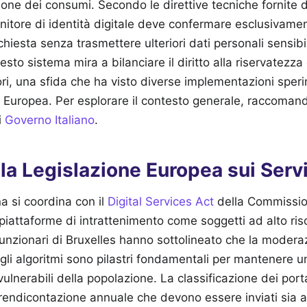
zione dei consumi. Secondo le direttive tecniche fornite 
l fornitore di identità digitale deve confermare esclusivam
ichiesta senza trasmettere ulteriori dati personali sensibi
sto sistema mira a bilanciare il diritto alla riservatezza 
ri, una sfida che ha visto diverse implementazioni sperime
e Europea.
Per esplorare il contesto generale, raccomand
i
Governo Italiano
.
la Legislazione Europea sui Serviz
na si coordina con il
Digital Services Act
della Commissio
 piattaforme di intrattenimento come soggetti ad alto ris
 funzionari di Bruxelles hanno sottolineato che la modera
gli algoritmi sono pilastri fondamentali per mantenere u
vulnerabili della popolazione. La classificazione dei porta
rendicontazione annuale che devono essere inviati sia al