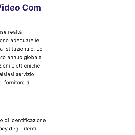
 Video Com
use realtà
ono adeguare le
 istituzionale. Le
ato annuo globale
ioni elettroniche
alsiasi servizio
l fornitore di
o di identificazione
acy degli utenti