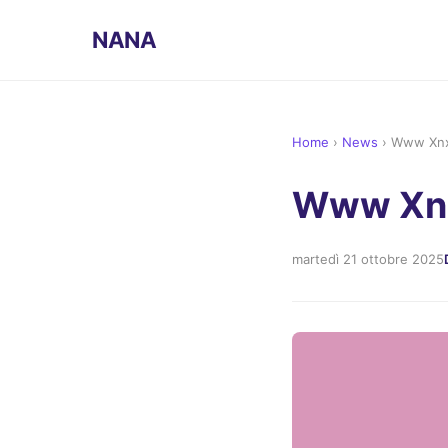
NANA
Home
›
News
›
Www Xnx
Www Xnx
martedì 21 ottobre 2025