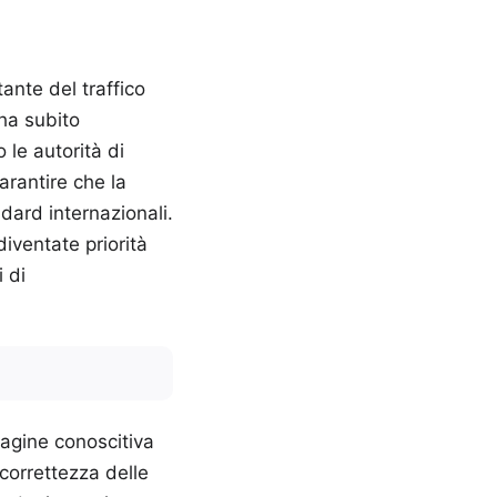
tante del traffico
 ha subito
 le autorità di
rantire che la
ndard internazionali.
iventate priorità
i di
dagine conoscitiva
 correttezza delle