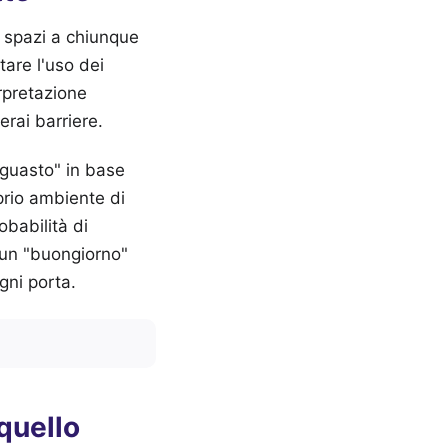
i spazi a chiunque
tare l'uso dei
erpretazione
erai barriere.
 "guasto" in base
prio ambiente di
obabilità di
 un "buongiorno"
gni porta.
quello