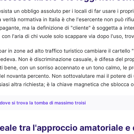
ista un obbligo assoluto per i locali di far usare i propr
 verità normativa in Italia è che l'esercente non può rifiu
 pagante, ma la definizione di "cliente" è soggetta a int
con l'aria di chi vuole solo scappare via dopo l'uso, trov
bar in zone ad alto traffico turistico cambiare il cartello
chiedeva. Non è discriminazione casuale, è difesa del pro
nti bene, con un sorriso accennato e un tono calmo, le pr
el novanta percento. Non sottovalutare mai il potere di
siasi altra richiesta; è la chiave magnetica che sblocca o
dove si trova la tomba di massimo troisi
eale tra l'approccio amatoriale e 