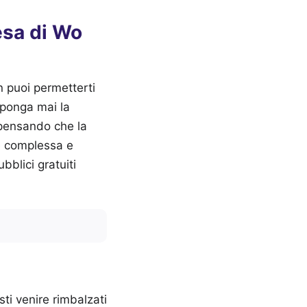
resa di Wo
n puoi permetterti
n ponga mai la
 pensando che la
 è complessa e
bblici gratuiti
ti venire rimbalzati