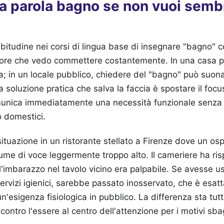
la parola bagno se non vuoi semb
bitudine nei corsi di lingua base di insegnare "bagno" 
rore che vedo commettere costantemente. In una casa pri
va; in un locale pubblico, chiedere del "bagno" può suo
La soluzione pratica che salva la faccia è spostare il focus
unica immediatamente una necessità funzionale senza
o domestici.
situazione in un ristorante stellato a Firenze dove un osp
me di voce leggermente troppo alto. Il cameriere ha ri
'imbarazzo nel tavolo vicino era palpabile. Se avesse us
servizi igienici, sarebbe passato inosservato, che è esat
n'esigenza fisiologica in pubblico. La differenza sta tut
i contro l'essere al centro dell'attenzione per i motivi sbag