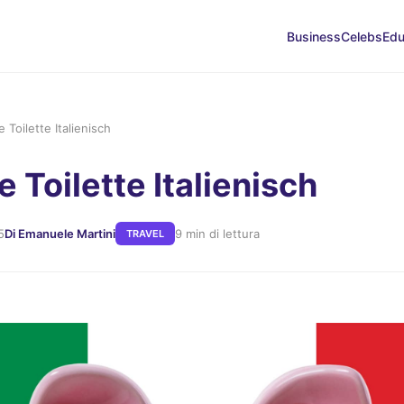
Business
Celebs
Edu
e Toilette Italienisch
e Toilette Italienisch
5
Di Emanuele Martini
9 min di lettura
TRAVEL