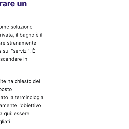
rare un
come soluzione
vata, il bagno è il
nare stranamente
 sui "servizi". È
 scendere in
ite ha chiesto del
sposto
ato la terminologia
tamente l'obiettivo
ta qui: essere
liati.