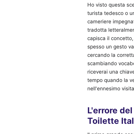
Ho visto questa scen
turista tedesco o u
cameriere impegnato
tradotta letteralme
capisca il concetto,
spesso un gesto vag
cercando la corretta
scambiando vocabol
riceverai una chiave
tempo quando la ves
nell'ennesimo visita
L'errore de
Toilette Ita