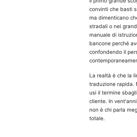
Il primo grande sco
convinti che basti s
ma dimenticano che i
stradali o nei grand
manuale di istruzio
bancone perché ave
confondendo il per
contemporaneamen
La realtà è che la l
traduzione rapida. 
usi il termine sbagl
cliente. In vent'ann
non è chi parla me
totale.