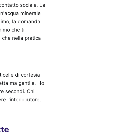
contatto sociale. La
un'acqua minerale
inimo, la domanda
nimo che ti
 che nella pratica
icelle di cortesia
retta ma gentile. Ho
tre secondi. Chi
re l'interlocutore,
tte