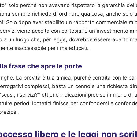
to" solo perché non avevano rispettato la gerarchia del 
iona sempre richiede di ordinare qualcosa, anche solo 
mi. Solo dopo aver stabilito un rapporto commerciale m
i servizi viene accolta con cortesia. È un investimento mi
o a un luogo che, per legge, dovrebbe essere aperto ma
ente inaccessibile per i maleducati.
lla frase che apre le porte
unghe. La brevità è tua amica, purché condita con le part
nterrogativi complessi, basta un cenno e una richiesta di
scusi, i servizi?" ottiene indicazioni precise in meno di 
ruire periodi ipotetici finisce per confondersi e confonde
reziosi.
'accesso libero e le leggi non scri