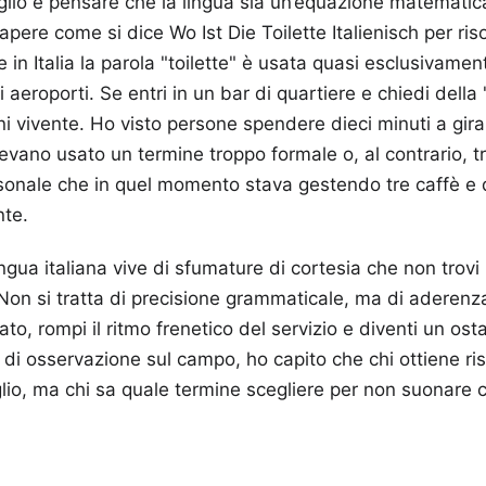
glio è pensare che la lingua sia un’equazione matematica
apere come si dice Wo Ist Die Toilette Italienisch per ris
n Italia la parola "toilette" è usata quasi esclusivament
i aeroporti. Se entri in un bar di quartiere e chiedi della 
ni vivente. Ho visto persone spendere dieci minuti a gira
vano usato un termine troppo formale o, al contrario, t
sonale che in quel momento stava gestendo tre caffè e 
te.
ingua italiana vive di sfumature di cortesia che non trovi
Non si tratta di precisione grammaticale, ma di aderenza
iato, rompi il ritmo frenetico del servizio e diventi un os
i di osservazione sul campo, ho capito che chi ottiene ri
glio, ma chi sa quale termine scegliere per non suonare