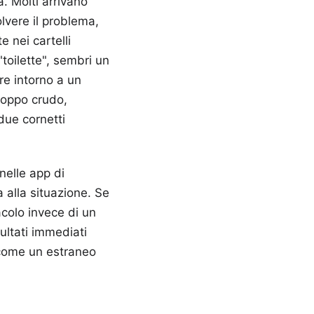
. Molti arrivano
olvere il problema,
e nei cartelli
"toilette", sembri un
re intorno a un
roppo crudo,
due cornetti
 nelle app di
 alla situazione. Se
tacolo invece di un
sultati immediati
 come un estraneo