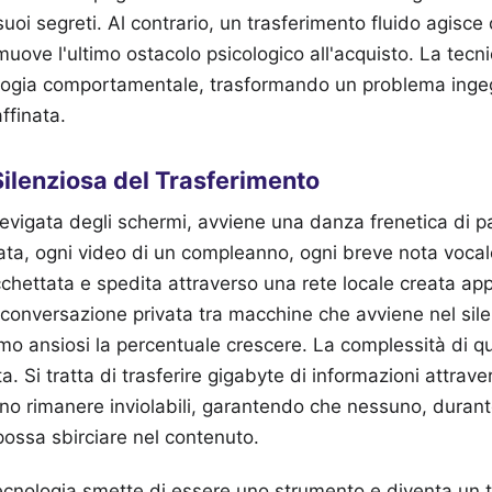
uoi segreti. Al contrario, un trasferimento fluido agisce
muove l'ultimo ostacolo psicologico all'acquisto. La tecni
cologia comportamentale, trasformando un problema ingeg
ffinata.
Silenziosa del Trasferimento
levigata degli schermi, avviene una danza frenetica di pa
ata, ogni video di un compleanno, ogni breve nota vocal
cchettata e spedita attraverso una rete locale creata ap
 conversazione privata tra macchine che avviene nel sile
mo ansiosi la percentuale crescere. La complessità di q
. Si tratta di trasferire gigabyte di informazioni attrav
o rimanere inviolabili, garantendo che nessuno, durante
 possa sbirciare nel contenuto.
tecnologia smette di essere uno strumento e diventa un 