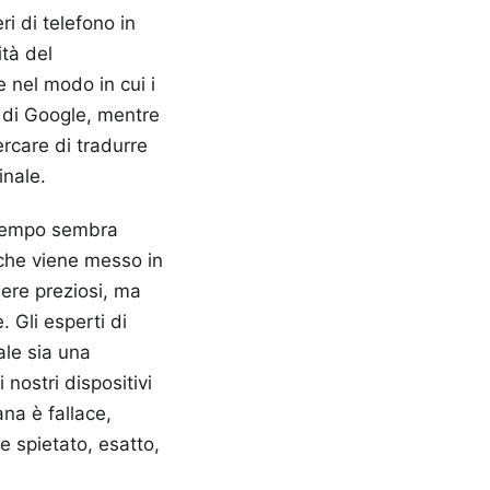
i di telefono in
tà del
de nel modo in cui i
r di Google, mentre
ercare di tradurre
inale.
l tempo sembra
 che viene messo in
sere preziosi, ma
. Gli esperti di
le sia una
nostri dispositivi
na è fallace,
ce spietato, esatto,