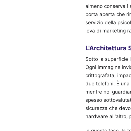
almeno conserva i s
porta aperta che ri
servizio della psi
leva di marketing ra
L'Architettura 
Sotto la superficie 
Ogni immagine invi
crittografata, impa
due telefoni. È una
mentre noi guardia
spesso sottovalutata
sicurezza che devon
hardware all'altro,
In questa fase, la 