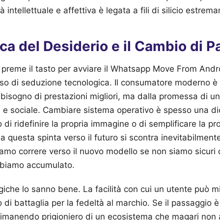
 intellettuale e affettiva è legata a fili di silicio estrema
a del Desiderio e il Cambio di 
i preme il tasto per avviare il Whatsapp Move From Andr
sso di seduzione tecnologica. Il consumatore moderno è s
bisogno di prestazioni migliori, ma dalla promessa di u
 e sociale. Cambiare sistema operativo è spesso una di
o di ridefinire la propria immagine o di semplificare la pr
a questa spinta verso il futuro si scontra inevitabilment
mo correre verso il nuovo modello se non siamo sicuri 
abbiamo accumulato.
iche lo sanno bene. La facilità con cui un utente può mig
di battaglia per la fedeltà al marchio. Se il passaggio è
, rimanendo prigioniero di un ecosistema che magari non