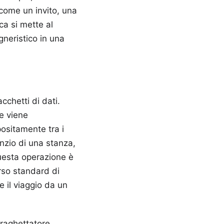
 come un invito, una
ca si mette al
neristico in una
cchetti di dati.
e viene
positamente tra i
nzio di una stanza,
uesta operazione è
erso standard di
 il viaggio da un
traghettatore.