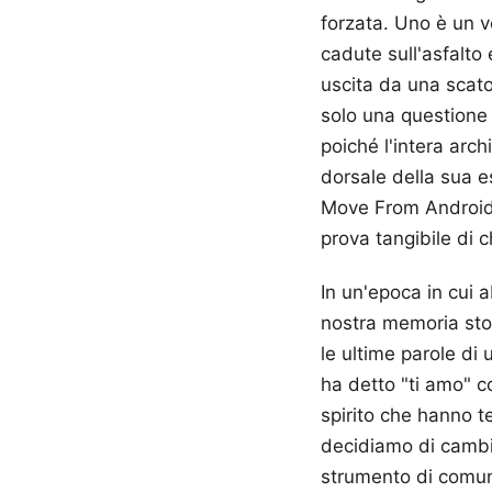
forzata. Uno è un ve
cadute sull'asfalto 
uscita da una scat
solo una questione d
poiché l'intera arch
dorsale della sua e
Move From Android 
prova tangibile di ch
In un'epoca in cui 
nostra memoria stor
le ultime parole di
ha detto "ti amo" co
spirito che hanno t
decidiamo di cambi
strumento di comu