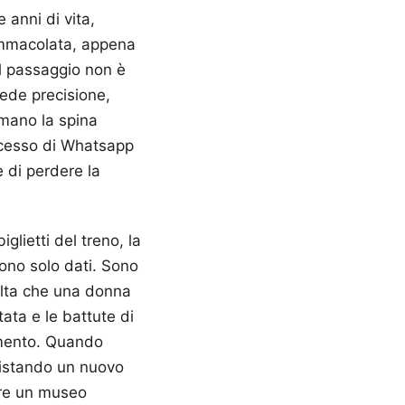
 anni di vita,
a immacolata, appena
l passaggio non è
iede precisione,
ormano la spina
rocesso di Whatsapp
 di perdere la
lietti del treno, la
ono solo dati. Sono
volta che una donna
tata e le battute di
lamento. Quando
istando un nuovo
re un museo