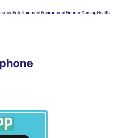
cation
Entertainment
Environment
Finance
Gaming
Health
Iphone