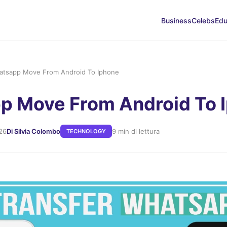
Business
Celebs
Edu
atsapp Move From Android To Iphone
p Move From Android To 
26
Di Silvia Colombo
9 min di lettura
TECHNOLOGY