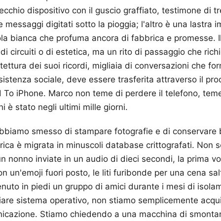
cchio dispositivo con il guscio graffiato, testimone di tre
e messaggi digitati sotto la pioggia; l'altro è una lastr
ola bianca che profuma ancora di fabbrica e promesse. I
i circuiti o di estetica, ma un rito di passaggio che rich
itettura dei suoi ricordi, migliaia di conversazioni che f
sistenza sociale, deve essere trasferita attraverso il p
To iPhone. Marco non teme di perdere il telefono, teme
i è stato negli ultimi mille giorni.
abbiamo smesso di stampare fotografie e di conservare big
ica è migrata in minuscoli database crittografati. Non s
 un nonno inviate in un audio di dieci secondi, la prima 
n un'emoji fuori posto, le liti furibonde per una cena sal
enuto in piedi un gruppo di amici durante i mesi di iso
are sistema operativo, non stiamo semplicemente acqu
nicazione. Stiamo chiedendo a una macchina di smonta