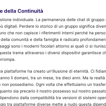
le della Continuità
tione individuale. La permanenza delle chat di gruppo d
 digitali. Perdere lo storico di un gruppo significa diven
no che non capisce i riferimenti interni perché ha perso 
so della comunità e della famiglia è radicato profondament
saggi sono i moderni focolari attorno ai quali ci si riunisc
uesta trama attraverso i diversi dispositivi garantisce c
terrompa.
te piattaforme ha creato un'illusione di eternità. Ci fidia
anno lì domani, tra un mese, tra dieci anni. Ma la realtà
he non possediamo. Ogni volta che effettuiamo un trasfer
uanto sia precario il nostro possesso sul nostro passat
ipendono dalla compatibilità tra versioni di sistemi opera
ggio tra piattaforme diverse mette a nudo questa dipen