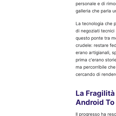
personale e di rimo
galleria che parla u
La tecnologia che p
di negoziati tecnici
questo ponte tra mo
crudele: restare fed
erano artigianali, s
prima c'erano stori
ma percorribile che 
cercando di rendere
La Fragili
Android To
Il progresso ha res