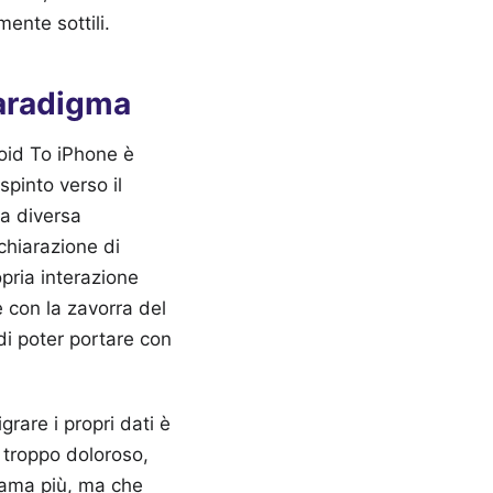
mente sottili.
Paradigma
oid To iPhone è
pinto verso il
na diversa
chiarazione di
opria interazione
e con la zavorra del
di poter portare con
rare i propri dati è
 troppo doloroso,
 ama più, ma che