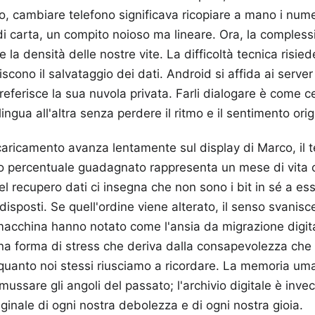
, cambiare telefono significava ricopiare a mano i numer
i carta, un compito noioso ma lineare. Ora, la complessi
te la densità delle nostre vite. La difficoltà tecnica risie
iscono il salvataggio dei dati. Android si affida ai serve
referisce la sua nuvola privata. Farli dialogare è come c
ngua all'altra senza perdere il ritmo e il sentimento orig
 caricamento avanza lentamente sul display di Marco, i
nto percentuale guadagnato rappresenta un mese di vita
el recupero dati ci insegna che non sono i bit in sé a es
 disposti. Se quell'ordine viene alterato, il senso svanisce
acchina hanno notato come l'ansia da migrazione digita
na forma di stress che deriva dalla consapevolezza che i 
 quanto noi stessi riusciamo a ricordare. La memoria uma
mussare gli angoli del passato; l'archivio digitale è inve
iginale di ogni nostra debolezza e di ogni nostra gioia.