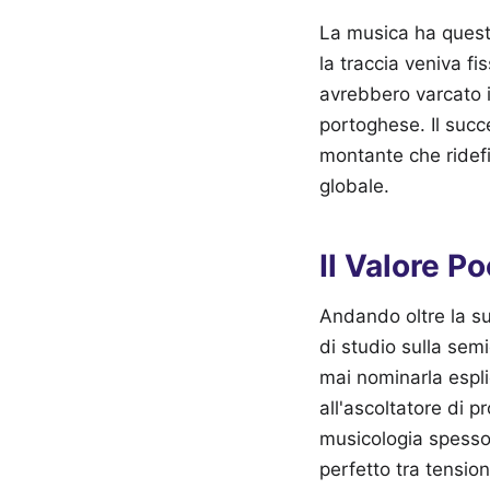
La musica ha questo 
la traccia veniva f
avrebbero varcato i
portoghese. Il suc
montante che ridefi
globale.
Il Valore P
Andando oltre la su
di studio sulla sem
mai nominarla espl
all'ascoltatore di pr
musicologia spesso 
perfetto tra tensio