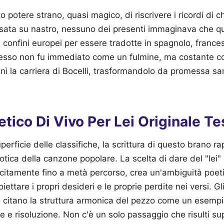
potere strano, quasi magico, di riscrivere i ricordi di c
issata su nastro, nessuno dei presenti immaginava che qu
 confini europei per essere tradotte in spagnolo, france
cesso non fu immediato come un fulmine, ma costante 
nì la carriera di Bocelli, trasformandolo da promessa s
oetico Di Vivo Per Lei Originale Te
perficie delle classifiche, la scrittura di questo brano 
iotica della canzone popolare. La scelta di dare del "lei"
icitamente fino a metà percorso, crea un'ambiguità poet
oiettare i propri desideri e le proprie perdite nei versi. Gl
citano la struttura armonica del pezzo come un esempio
ne e risoluzione. Non c'è un solo passaggio che risulti su