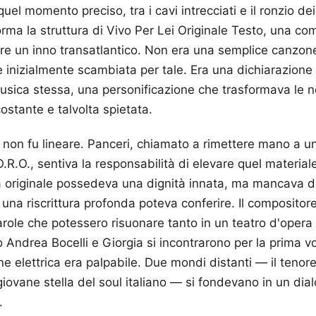
 quel momento preciso, tra i cavi intrecciati e il ronzio de
ma la struttura di Vivo Per Lei Originale Testo, una co
are un inno transatlantico. Non era una semplice canzo
be inizialmente scambiata per tale. Era una dichiarazion
usica stessa, una personificazione che trasformava le n
ostante e talvolta spietata.
o non fu lineare. Panceri, chiamato a rimettere mano a u
O.R.O., sentiva la responsabilità di elevare quel materia
 originale possedeva una dignità innata, ma mancava di 
 una riscrittura profonda poteva conferire. Il compositor
arole che potessero risuonare tanto in un teatro d'opera
o Andrea Bocelli e Giorgia si incontrarono per la prima vo
ne elettrica era palpabile. Due mondi distanti — il tenore
a giovane stella del soul italiano — si fondevano in un d
.