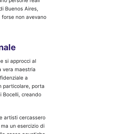
ano persone reali
di Buenos Aires,
e forse non avevano
nale
e si approcci al
a vera maestria
fidenziale a
n particolare, porta
i Bocelli, creando
e artisti cercassero
 ma un esercizio di