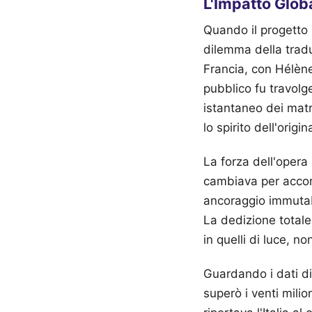
L'Impatto Globa
Quando il progetto s
dilemma della trad
Francia, con Hélène 
pubblico fu travolg
istantaneo dei matr
lo spirito dell'orig
La forza dell'opera
cambiava per accom
ancoraggio immutabi
La dedizione totale 
in quelli di luce, 
Guardando i dati di
superò i venti mili