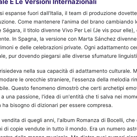
le E Le Versioni Internazionali
i espanse fuori dall'Italia, il team di produzione dovette 
uzione. Come mantenere l'anima del brano cambiando le
Ségara, il titolo divenne Vivo Per Lei (Je vis pour elle), 
ente. In Spagna, la versione con Marta Sánchez divenne
imoni e delle celebrazioni private. Ogni adattamento ce
inale, pur dovendo piegarsi alle diverse sfumature linguist
 risiedeva nella sua capacità di adattamento culturale. M
odare le orecchie straniere, l'essenza della melodia r
le. Questo fenomeno dimostrò che certi archetipi emoti
a una passione, l'idea di un'entità che ti salva nei mome
non ha bisogno di dizionari per essere compresa.
 vendita di quegli anni, l'album Romanza di Bocelli, che
oni di copie vendute in tutto il mondo. Era un numero as