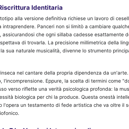
Riscrittura Identitaria
totipo alla versione definitiva richiese un lavoro di cesell
a intraprendere. Panceri non si limitò a cambiare qualche
, assicurandosi che ogni sillaba cadesse esattamente d
aspettava di trovarla. La precisione millimetrica della ling
 la sua naturale musicalità, divenne lo strumento princip
trinseca nel cantare della propria dipendenza da un'arte. S
, l'incomprensione. Eppure, la scelta di termini come "do
esso verso riflette una verità psicologica profonda: la mu
sità biologica per chi la produce. Questa onestà intelle
 l'opera un testamento di fede artistica che va oltre il 
iofonico.