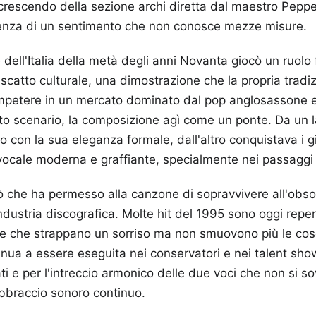
crescendo della sezione archi diretta dal maestro Peppe
rgenza di un sentimento che non conosce mezze misure.
e dell'Italia della metà degli anni Novanta giocò un ruolo
scatto culturale, una dimostrazione che la propria trad
petere in un mercato dominato dal pop anglosassone e 
to scenario, la composizione agì come un ponte. Da un la
o con la sua eleganza formale, dall'altro conquistava i g
vocale moderna e graffiante, specialmente nei passaggi pi
iò che ha permesso alla canzone di sopravvivere all'obs
dustria discografica. Molte hit del 1995 sono oggi repert
che che strappano un sorriso ma non smuovono più le co
inua a essere eseguita nei conservatori e nei talent show
ati e per l'intreccio armonico delle due voci che non si s
bbraccio sonoro continuo.