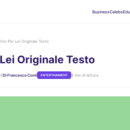
Business
Celebs
Edu
Vivo Per Lei Originale Testo
Lei Originale Testo
26
Di Francesca Conti
8 min di lettura
ENTERTAINMENT