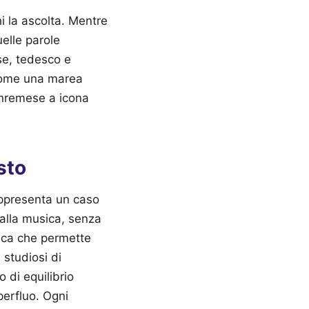
hi la ascolta. Mentre
elle parole
se, tedesco e
come una marea
anremese a icona
sto
rappresenta un caso
 alla musica, senza
ica che permette
i studiosi di
 di equilibrio
perfluo. Ogni