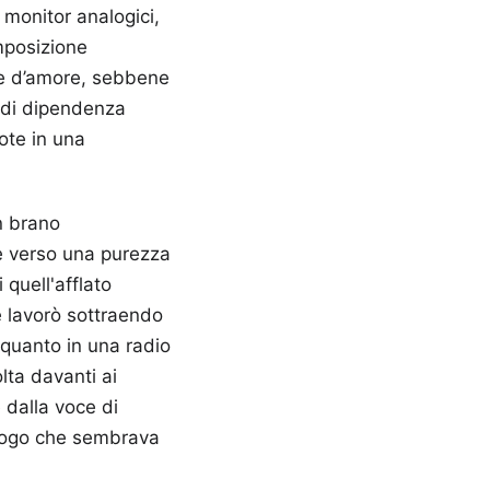
i monitor analogici,
mposizione
ne d’amore, sebbene
e di dipendenza
ote in una
n brano
le verso una purezza
quell'afflato
e lavorò sottraendo
 quanto in una radio
lta davanti ai
 dalla voce di
ialogo che sembrava