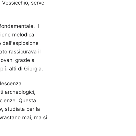
 Vessicchio, serve
 fondamentale. Il
izione melodica
dall'esplosione
to rassicurava il
iovani grazie a
ù alti di Giorgia.
olescenza
i archeologici,
scienze. Questa
, studiata per la
ovrastano mai, ma si