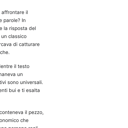
affrontare il
 parole? In
e la risposta del
 un classico
rcava di catturare
iche.
entre il testo
imaneva un
vi sono universali.
nti bui e ti esalta
 conteneva il pezzo,
tronomico che