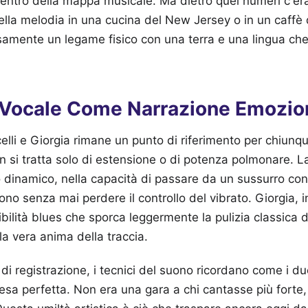
al centro della mappa musicale. Ma dietro quei numeri c'er
lla melodia in una cucina del New Jersey o in un caffè 
samente un legame fisico con una terra e una lingua ch
 Vocale Come Narrazione Emozio
elli e Giorgia rimane un punto di riferimento per chiunqu
 si tratta solo di estensione o di potenza polmonare. L
lo dinamico, nella capacità di passare da un sussurro con
no senza mai perdere il controllo del vibrato. Giorgia, i
bilità blues che sporca leggermente la pulizia classica d
la vera anima della traccia.
di registrazione, i tecnici del suono ricordano come i du
esa perfetta. Non era una gara a chi cantasse più forte,