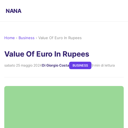
NANA
Home
›
Business
›
Value Of Euro In Rupees
Value Of Euro In Rupees
sabato 25 maggio 2024
Di Giorgio Costa
9 min di lettura
BUSINESS