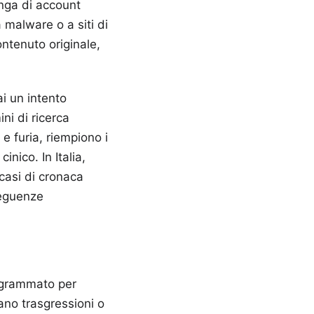
anga di account
 malware o a siti di
contenuto originale,
i un intento
ini di ricerca
e furia, riempiono i
nico. In Italia,
 casi di cronaca
seguenze
rogrammato per
dano trasgressioni o