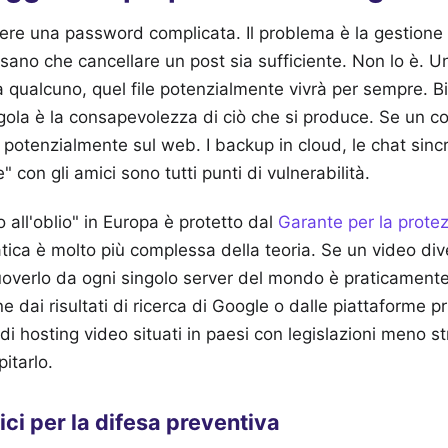
re una password complicata. Il problema è la gestione d
sano che cancellare un post sia sufficiente. Non lo è. Un
a qualcuno, quel file potenzialmente vivrà per sempre. B
ola è la consapevolezza di ciò che si produce. Se un co
e potenzialmente sul web. I backup in cloud, le chat sincr
" con gli amici sono tutti punti di vulnerabilità.
to all'oblio" in Europa è protetto dal
Garante per la protez
atica è molto più complessa della teoria. Se un video diven
uoverlo da ogni singolo server del mondo è praticamente
e dai risultati di ricerca di Google o dalle piattaforme p
di hosting video situati in paesi con legislazioni meno st
itarlo.
ci per la difesa preventiva