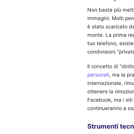
Non basta più mette
immagini. Molti pen
è stato scaricato d
monte. La prima reg
tuo telefono, esist
condivisioni "private
Il concetto di "dirit
personali
, ma la pr
internazionale, rim
ottenere la rimozion
Facebook, ma i siti 
continueranno a osp
Strumenti tecni