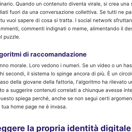
rdinario. Quando un contenuto diventa virale, si crea una
iati fuori da una conversazione collettiva. Se tutti ne par
tu vuoi sapere di cosa si tratta. I social network sfruttan
ammenti, commenti indignati o meme, alimentando il desi
 puzzle.
 algoritmi di raccomandazione
anno morale. Loro vedono i numeri. Se un video o un has
chi secondi, il sistema lo spinge ancora di più. È un circol
so della giovane della fattoria, l'algoritmo ha rilevato u
to a suggerire contenuti correlati a chiunque avesse int
Questo spiega perché, anche se non segui certi argoment
 tua home page ne è invasa.
gere la propria identità digitale