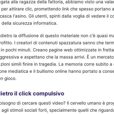
egata alla ragazza della fattoria, abbiamo visto una val
o per attirare clic, promettendo link che spesso portano a
casca l'asino. Gli utenti, spinti dalla voglia di vedere il 
 della sicurezza informatica.
dietro la diffusione di questo materiale non c'è quasi ma
profitto. I creatori di contenuti spazzatura sanno che term
 in pochi minuti. Creano pagine web ottimizzate in fretta 
aggressiva e aspettano che la massa arrivi. È un mercato ci
ioni simili finire in tragedia. La memoria corre subito a
ione mediatica e il bullismo online hanno portato a con
un gioco.
ietro il click compulsivo
bisogno di cercare questi video? Il cervello umano è p
agli stimoli sociali forti, specialmente quelli che riguar