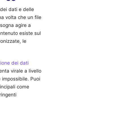
ei dati e delle
a volta che un file
isogna agire a
ntenuto esiste sul
onizzate, le
ione dei dati
ta virale a livello
 impossibile. Puoi
rincipali come
ringenti