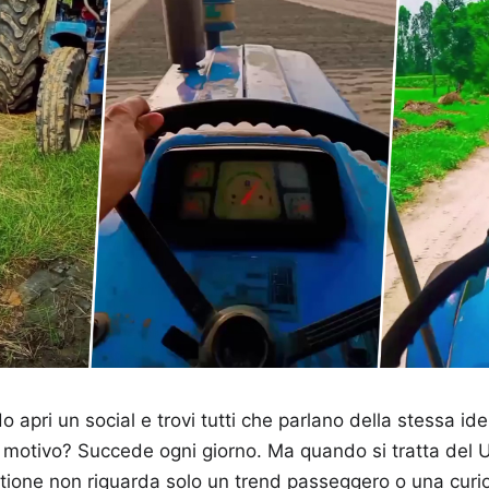
 apri un social e trovi tutti che parlano della stessa id
l motivo? Succede ogni giorno. Ma quando si tratta del 
stione non riguarda solo un trend passeggero o una curi