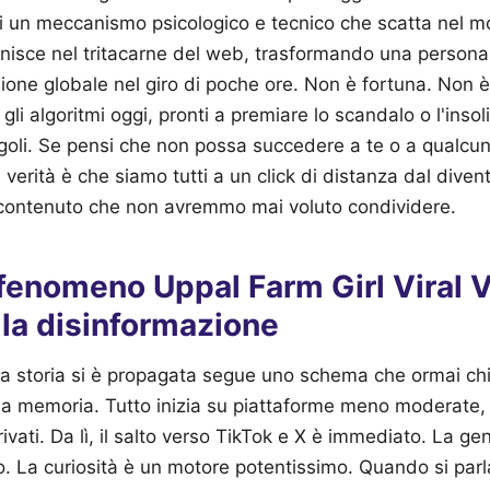
di un meccanismo psicologico e tecnico che scatta nel m
finisce nel tritacarne del web, trasformando una person
ione globale nel giro di poche ore. Non è fortuna. Non è
 gli algoritmi oggi, pronti a premiare lo scandalo o l'insol
goli. Se pensi che non possa succedere a te o a qualcun
 verità è che siamo tutti a un click di distanza dal diven
 contenuto che non avremmo mai voluto condividere.
 fenomeno Uppal Farm Girl Viral V
lla disinformazione
ta storia si è propagata segue uno schema che ormai chi
a memoria. Tutto inizia su piattaforme meno moderate
vati. Da lì, il salto verso TikTok e X è immediato. La ge
deo. La curiosità è un motore potentissimo. Quando si par