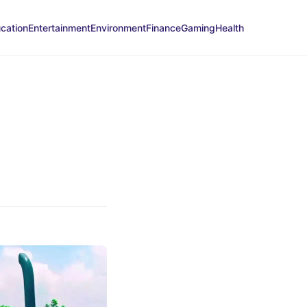
cation
Entertainment
Environment
Finance
Gaming
Health