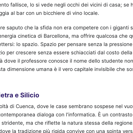
to fallisce, lo si vede negli occhi dei vicini di casa; se
eggia al bar con un bicchiere di vino locale.
pre saputo che la sfida non era competere con i giganti s
nergia cinetica di Barcellona, ma offrire qualcosa che qu
tersi: lo spazio. Spazio per pensare senza la pression
io per crescere senza essere schiacciati dal costo della 
à dove il professore conosce il nome dello studente no
ta dimensione umana è il vero capitale invisibile che sos
ietra e Silicio
acoltà di Cuenca, dove le case sembrano sospese nel vuot
 contemporanea dialoga con l'informatica. È un contrasto
tridente, ma che riflette la natura stessa della region
 dove la tradizione più rigida convive con una spinta ver