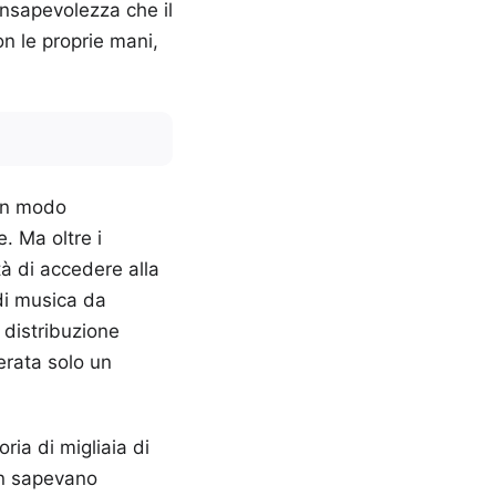
consapevolezza che il
n le proprie mani,
 in modo
. Ma oltre i
tà di accedere alla
di musica da
 distribuzione
erata solo un
ria di migliaia di
on sapevano