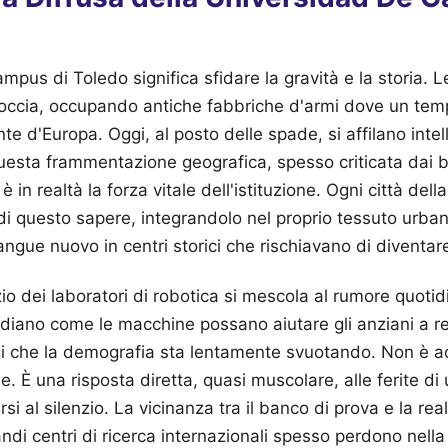
pus di Toledo significa sfidare la gravità e la storia. Le
roccia, occupando antiche fabbriche d'armi dove un tem
nte d'Europa. Oggi, al posto delle spade, si affilano intell
Questa frammentazione geografica, spesso criticata dai
è in realtà la forza vitale dell'istituzione. Ogni città del
di questo sapere, integrandolo nel proprio tessuto urb
ngue nuovo in centri storici che rischiavano di diventar
zio dei laboratori di robotica si mescola al rumore quoti
tudiano come le macchine possano aiutare gli anziani a re
ggi che la demografia sta lentamente svuotando. Non è a
e. È una risposta diretta, quasi muscolare, alle ferite di 
si al silenzio. La vicinanza tra il banco di prova e la re
di centri di ricerca internazionali spesso perdono nella 