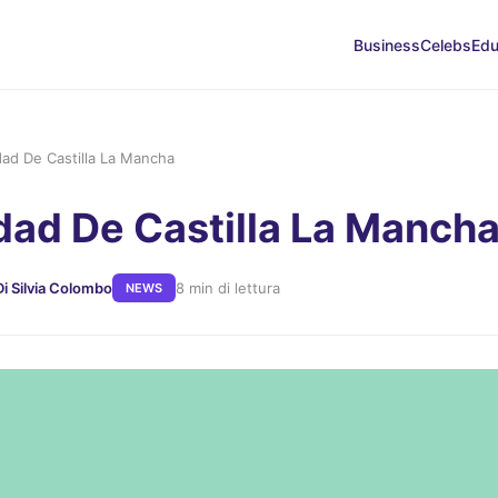
Business
Celebs
Edu
dad De Castilla La Mancha
dad De Castilla La Manch
Di Silvia Colombo
8 min di lettura
NEWS