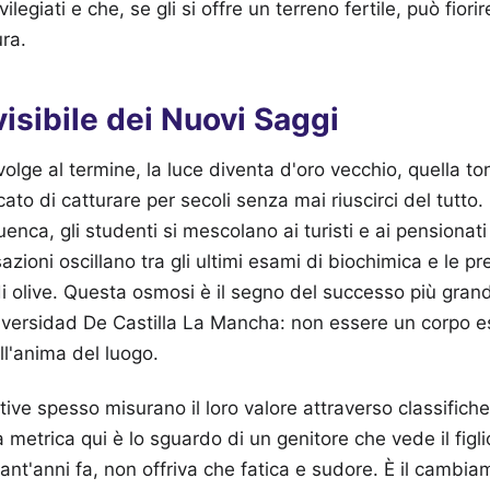
vilegiati e che, se gli si offre un terreno fertile, può fior
ra.
visibile dei Nuovi Saggi
olge al termine, la luce diventa d'oro vecchio, quella tona
to di catturare per secoli senza mai riuscirci del tutto.
uenca, gli studenti si mescolano ai turisti e ai pensionat
ioni oscillano tra gli ultimi esami di biochimica e le prev
i olive. Questa osmosi è il segno del successo più grand
niversidad De Castilla La Mancha: non essere un corpo 
ll'anima del luogo.
tive spesso misurano il loro valore attraverso classifiche
a metrica qui è lo sguardo di un genitore che vede il figli
ant'anni fa, non offriva che fatica e sudore. È il cambia