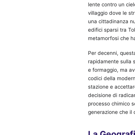
lente contro un ciel
villaggio dove le s
una cittadinanza n
edifici sparsi tra T
metamorfosi che ha 
Per decenni, questa
rapidamente sulla s
e formaggio, ma ava
codici della moderni
stazione e accettar
decisione di radicar
processo chimico so
generazione che il 
La Geografi