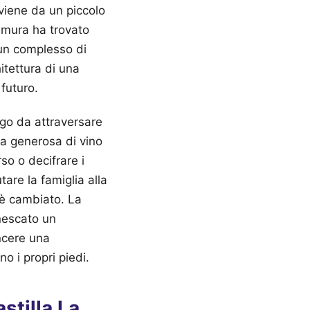
 viene da un piccolo
e mura ha trovato
un complesso di
hitettura di una
futuro.
ogo da attraversare
ra generosa di vino
so o decifrare i
tare la famiglia alla
 è cambiato. La
nnescato un
incere una
 i propri piedi.
stilla La