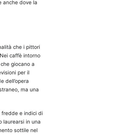
ire anche dove la
lità che i pittori
 Nei caffè intorno
i che giocano a
isioni per il
e dell’opera
estraneo, ma una
 fredde e indici di
o laurearsi in una
mento sottile nel