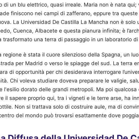
o di un blu elettrico, quasi irreale. Maria non è nata qui;
trade finiscono nei campi di zafferano, eppure tra quest
uova. La Universidad De Castilla La Mancha non è solo 
oledo, Cuenca, Albacete e questa pianura infinita; è l’arc
trasformato una terra di passaggio in un laboratorio di 
 regione è stata il cuore silenzioso della Spagna, un lu
trada per Madrid o verso le spiagge del sud. La terra e
ra di opportunità per chi desiderava interrogare l’univer
tà. Chi voleva studiare doveva preparare le valigie, salu
e l'esilio dorato delle grandi metropoli. Ma poi qualcosa
e il sapere proprio qui, tra i vigneti e le terre arse, ha i
ttile. Non si trattava solo di costruire aule, ma di conv
centro del mondo può trovarsi esattamente dove poggiano
a Diffusa della Universidad De Ca