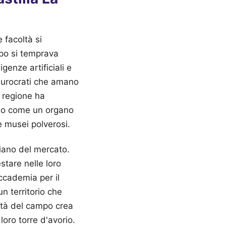
 facoltà si
po si temprava
igenze artificiali e
 burocrati che amano
la regione ha
ano come un organo
e musei polverosi.
diano del mercato.
stare nelle loro
ccademia per il
un territorio che
altà del campo crea
loro torre d'avorio.