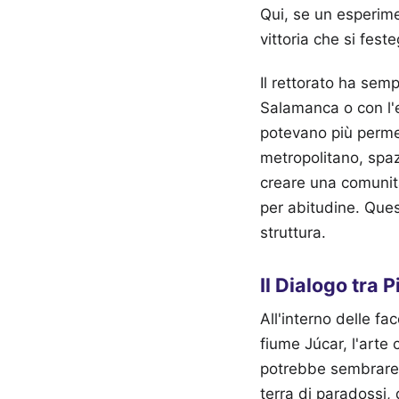
Qui, se un esperimen
vittoria che si fest
Il rettorato ha sem
Salamanca o con l'e
potevano più permet
metropolitano, spaz
creare una comunit
per abitudine. Ques
struttura.
Il Dialogo tra P
All'interno delle f
fiume Júcar, l'arte
potrebbe sembrare s
terra di paradossi,