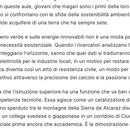
 In queste aule, giovani che magari sono i primi della lor
o si confrontano con le sfide della sostenibilità ambien
alde acquifere di una terra che ha sempre sete.
ogeno verde e sulle energie rinnovabili non è una moda 
necessità esistenziale. Quando i ricercatori analizzano l
nteggiano l'orizzonte, sanno che quei dati si tradurranno
in elettricità per le industrie locali, in un motivo per restar
a diventa così un atto di resistenza civile, un modo per 
ettivo attraverso la precisione del calcolo e la passione 
 che l'istruzione superiore ha una funzione che va ben o
mpetenze tecniche. Essa agisce come un catalizzatore di
no sperduto tra le montagne della Sierra de Alcaraz dis
 un collega svedese o giapponese in un corridoio di Ci
 sociale prima ancora che accademica. È la dimostrazione 