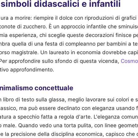
 simboli didascalici e infantili
ra a morire: riempire il dolce con riproduzioni di grafici
conote di zucchero. È un approccio infantile che sminuis
ia esperienza, chi sceglie queste decorazioni finisce p
bra quella di una festa di compleanno per bambini a tem
orso magistrale. Un laureato in economia dovrebbe capir
Per approfondire sullo sfondo di questa vicenda,
Cosmop
ativo approfondimento.
inimalismo concettuale
libro di testo sulla glassa, meglio lavorare sui colori e su
lassico, ma può essere declinato con eleganza usando fr
atura a specchio fatta a regola d'arte. L'eleganza comun
to male. Quando vedo una torta pulita, con linee geomet
 e la precisione della disciplina economica, capisco che 