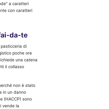
ode" a caratteri
ente con caratteri
fai-da-te
pasticceria di
gistico poche ore
Richiede una catena
i il collasso
 perché non è stato
ma in un danno
arie (HACCP) sono
i vende la