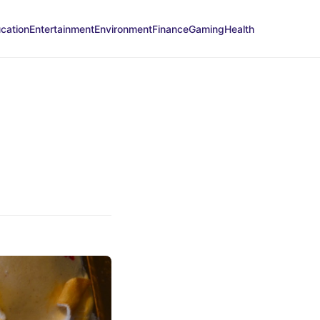
cation
Entertainment
Environment
Finance
Gaming
Health