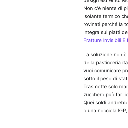
design estremo. Mol
Non c'è niente di p
isolante termico ch
rovinati perché la 
integra sui piatti de
Fratture Invisibili 
La soluzione non è 
della pasticceria it
vuoi comunicare prof
sotto il peso di sta
Trasmette solo manc
zucchero può far li
Quei soldi andrebbe
o una nocciola IGP, 