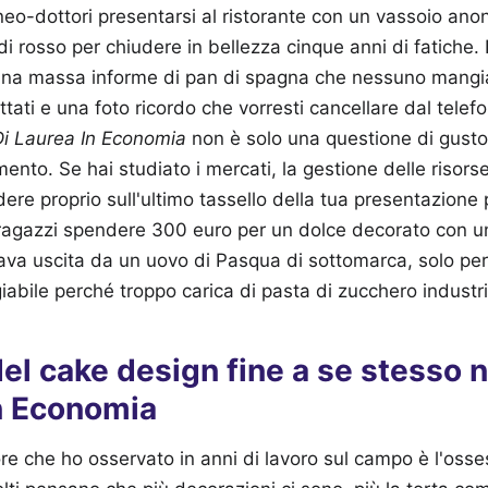
neo-dottori presentarsi al ristorante con un vassoio ano
 rosso per chiudere in bellezza cinque anni di fatiche. Il
una massa informe di pan di spagna che nessuno mangi
tati e una foto ricordo che vorresti cancellare dal telef
Di Laurea In Economia
non è solo una questione di gusto 
ento. Se hai studiato i mercati, la gestione delle risorse 
ere proprio sull'ultimo tassello della tua presentazione 
ragazzi spendere 300 euro per un dolce decorato con un
va uscita da un uovo di Pasqua di sottomarca, solo per
iabile perché troppo carica di pasta di zucchero industri
 del cake design fine a se stesso n
In Economia
ore che ho osservato in anni di lavoro sul campo è l'osse