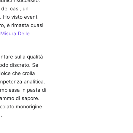
munichi successo.
 dei casi, un
. Ho visto eventi
ro, è rimasta quasi
 Misura Delle
ntare sulla qualità
modo discreto. Se
dolce che crolla
ompetenza analitica.
omplessa in pasta di
grammo di sapore.
occolato monorigine
.