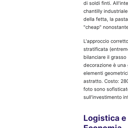
di soldi finti. All
chantilly industrial
della fetta, la past
"cheap" nonostante 
L'approccio corret
stratificata (entre
bilanciare il grass
decorazione è una 
elementi geometrici
astratto. Costo: 280 
foto sono sofistica
sull'investimento i
Logistica e