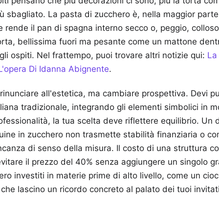
ti pensano che più decorazioni ci sono, più la torta co
iù sbagliato. La pasta di zucchero è, nella maggior parte
e rende il pan di spagna interno secco o, peggio, colloso
torta, bellissima fuori ma pesante come un mattone dent
gli ospiti.
Nel frattempo, puoi trovare altri notizie qui:
La
E L'opera Di Idanna Abignente
.
rinunciare all'estetica, ma cambiare prospettiva. Devi pu
aliana tradizionale, integrando gli elementi simbolici in 
essionalità, la tua scelta deve riflettere equilibrio. Un 
tuine in zucchero non trasmette stabilità finanziaria o c
anza di senso della misura. Il costo di una struttura c
evitare il prezzo del 40% senza aggiungere un singolo 
ro investiti in materie prime di alto livello, come un ci
che lascino un ricordo concreto al palato dei tuoi invitati