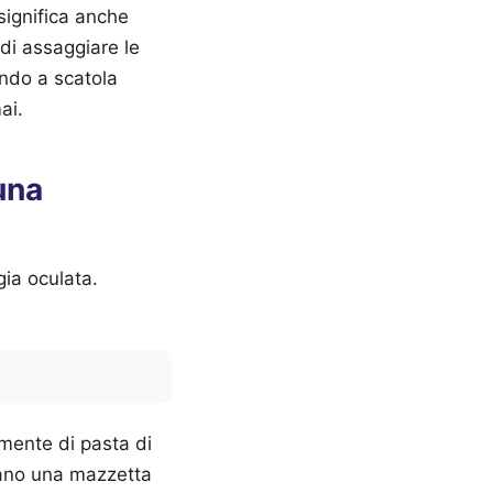
 significa anche
di assaggiare le
ando a scatola
ai.
una
ia oculata.
amente di pasta di
mano una mazzetta