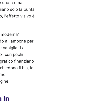
 e una crema
giano solo la punta
, l'effetto visivo è
a moderna"
ido al lampone per
 vaniglia. La
x, con pochi
grafico finanziario
 chiedono il bis, le
rno
agine.
 In