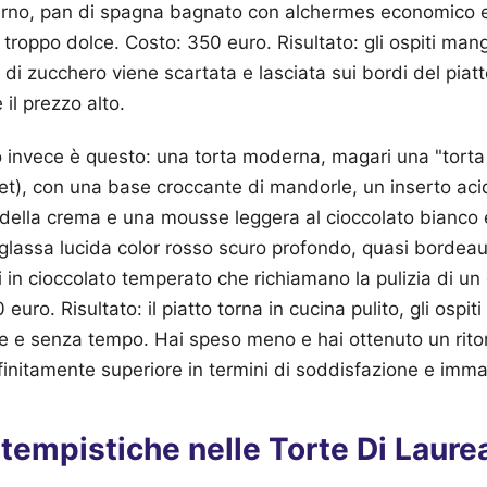
'interno, pan di spagna bagnato con alchermes economico
e troppo dolce. Costo: 350 euro. Risultato: gli ospiti man
a di zucchero viene scartata e lasciata sui bordi del piatto
il prezzo alto.
to invece è questo: una torta moderna, magari una "tort
met), con una base croccante di mandorle, un inserto ac
o della crema e una mousse leggera al cioccolato bianco e
glassa lucida color rosso scuro profondo, quasi bordeau
 in cioccolato temperato che richiamano la pulizia di un 
euro. Risultato: il piatto torna in cucina pulito, gli ospiti
te e senza tempo. Hai speso meno e hai ottenuto un rito
nfinitamente superiore in termini di soddisfazione e imm
 tempistiche nelle Torte Di Laurea