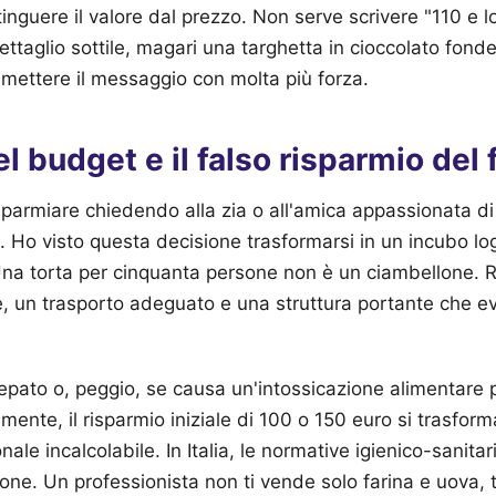
inguere il valore dal prezzo. Non serve scrivere "110 e l
ettaglio sottile, magari una targhetta in cioccolato fond
asmettere il messaggio con molta più forza.
l budget e il falso risparmio del 
sparmiare chiedendo alla zia o all'amica appassionata di 
. Ho visto questa decisione trasformarsi in un incubo lo
 Una torta per cinquanta persone non è un ciambellone. 
, un trasporto adeguato e una struttura portante che evit
crepato o, peggio, se causa un'intossicazione alimentare
mente, il risparmio iniziale di 100 o 150 euro si trasfor
ale incalcolabile. In Italia, le normative igienico-sanit
one. Un professionista non ti vende solo farina e uova, t