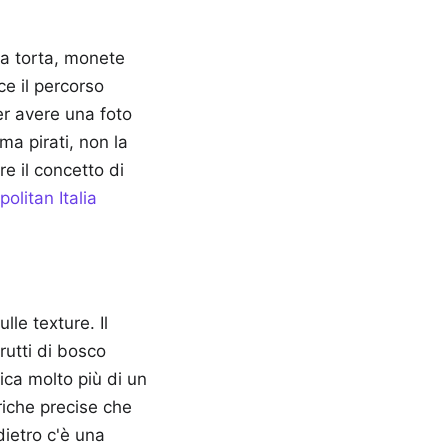
 a torta, monete
ce il percorso
er avere una foto
a pirati, non la
e il concetto di
olitan Italia
lle texture. Il
utti di bosco
ica molto più di un
riche precise che
dietro c'è una